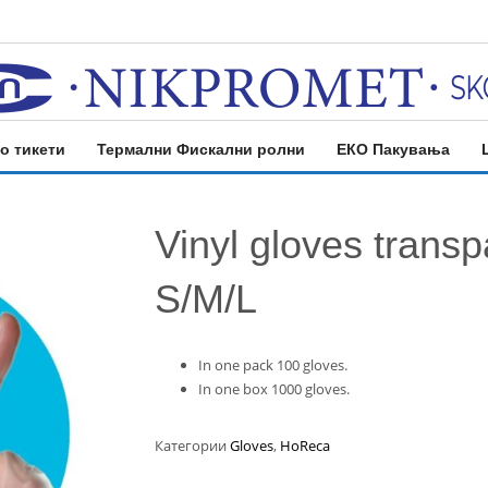
о тикети
Термални Фискални ролни
ЕКО Пакувања
Vinyl gloves transp
S/M/L
In one pack 100 gloves.
In one box 1000 gloves.
Категории
Gloves
,
HoReca