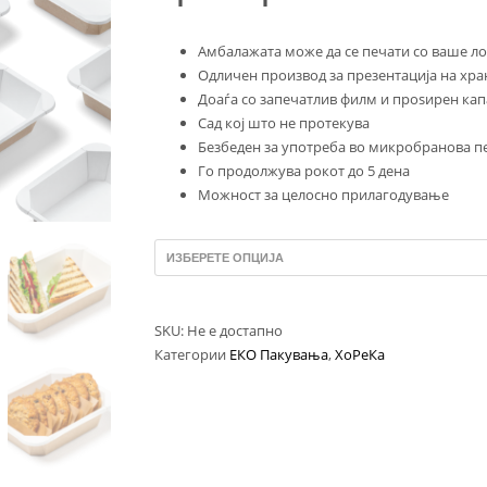
Амбалажата може да се печати со ваше ло
Oдличен производ за презентација на хра
Доаѓа со запечатлив филм и проѕирен ка
Сад кој што не протекува
Безбеден за употреба во микробранова пе
Го продолжува рокот до 5 дена
Можност за целосно прилагодување
SKU:
Не е достапно
Категории
ЕКО Пакувања
,
ХоРеКа