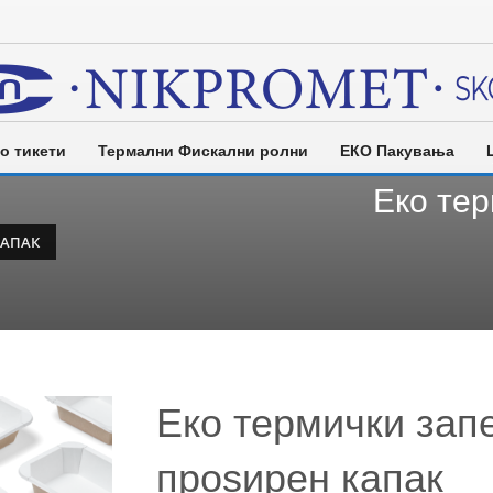
о тикети
Термални Фискални ролни
ЕКО Пакувања
Еко тер
КАПАК
Еко термички зап
проѕирен капак