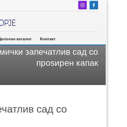
Целосен каталог
Контакт
мички запечатлив сад со
проѕирен капак
ечатлив сад со