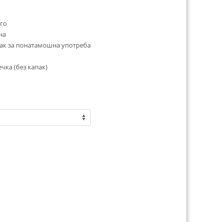
го
на
пак за понатамошна употреба
чка (без капак)