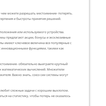
, чем можете разрешать местоимение- потерять.
 терпения и быстроты принятия решений.
положения или используемого устройства.
рмы предлагают акции, бонусы и эксклюзивные
улы имеют ключевое величина все популярные с
 с инновационными функциями, такими как
местоимение- обязательно выиграете крупный
ых математических вычислений. Множители
жителя. Важно знать, союз сии системы могут
то любит сложные задачи с хорошим выхлопом.
ься на статистику, чтобы потерь не оказалось