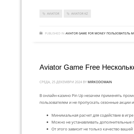
AVIATOR
AVIATOR KZ
PUBLISHED IN
AVIATOR GAME FOR MONEY ПОЛЬЗОВАТЕЛЬ МО
Aviator Game Free Нескольк
СРЕДА, 25 ДЕКЕМВРИ 2024
BY
MIRKODOMAIN
В онлайн-казино Pin Up незачем применять пром
пользователем и не пропускать сезонные акции и
Минимальная расчет для содействие в игре 
Можно не устанавливать дополнительные п
От этого зависит не только качество вашей