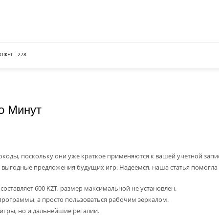
ЖЕТ - 278
о Минут
окоды, поскольку они уже краткое применяются к вашей учетной зап
 выгодные предложения будущих игр. Надеемся, наша статья помогла 
составляет 600 KZT, размер максимальной не установлен.
рограммы, а просто пользоваться рабочим зеркалом.
 игры, но и дальнейшие регалии.