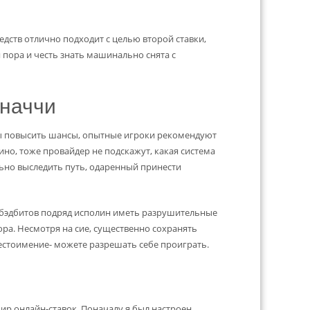
едств отлично подходит с целью второй ставки,
 пора и честь знать машинально снята с
оначчи
обы повысить шансы, опытные игроки рекомендуют
ино, тоже провайдер не подскажут, какая система
льно выследить путь, одаренный принести
яд бэдбитов подряд исполин иметь разрушительные
ра. Несмотря на сие, существенно сохранять
естоимение- можете разрешать себе проиграть.
ир онлайн-ставок. Поначалу я был настроен