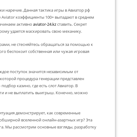
ки наречие. Данная тактика игры в Авиатор рф
е Aviator коэффициенты 100+ выпадают в среднем
начинаем активно
aviator-24.kz
ставить. Секрет
орому удается маскировать свою механику.
грами, не стесняйтесь обращаться за помощью к
ого беспокоит собственная или чужая игровая
аждое поступок значится независимым от
с которой процедура генерации представлен
подбор казино, где есть слот Авиатор. В
ьги и не выплатить выигрыш. Конечно, можно
ситуация демонстрирует, как современные
 обширной вселенной онлайн-азартных игр? Эта
га. Мы рассмотрим основные взгляды, разработку