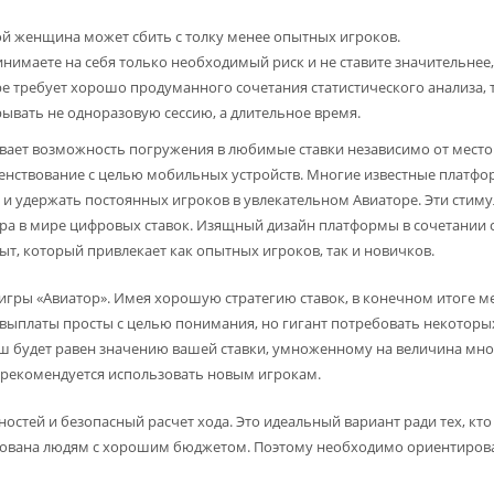
ой женщина может сбить с толку менее опытных игроков.
инимаете на себя только необходимый риск и не ставите значительнее
ре требует хорошо продуманного сочетания статистического анализа,
ывать не одноразовую сессию, а длительное время.
вает возможность погружения в любимые ставки независимо от место
нствование с целью мобильных устройств. Многие известные платфо
 и удержать постоянных игроков в увлекательном Авиаторе. Эти стим
ра в мире цифровых ставок. Изящный дизайн платформы в сочетании
т, который привлекает как опытных игроков, так и новичков.
игры «Авиатор». Имея хорошую стратегию ставок, в конечном итоге 
 выплаты просты с целью понимания, но гигант потребовать некотор
рыш будет равен значению вашей ставки, умноженному на величина мно
 рекомендуется использовать новым игрокам.
остей и безопасный расчет хода. Это идеальный вариант ради тех, к
ндована людям с хорошим бюджетом. Поэтому необходимо ориентироват