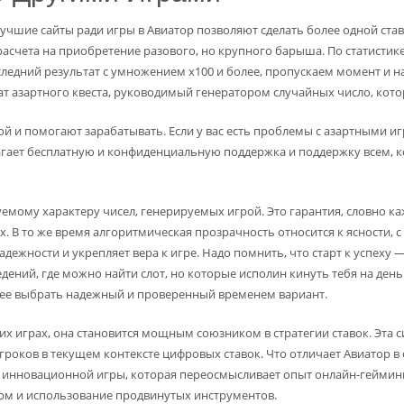
лучшие сайты ради игры в Авиатор позволяют сделать более одной став
 расчета на приобретение разового, но крупного барыша. По статистик
следний результат с умножением х100 и более, пропускаем момент и 
мат азартного квеста, руководимый генератором случайных число, кот
й и помогают зарабатывать. Если у вас есть проблемы с азартными и
агает бесплатную и конфиденциальную поддержка и поддержку всем, к
уемому характеру чисел, генерируемых игрой. Это гарантия, словно к
х. В то же время алгоритмическая прозрачность относится к ясности, 
ежности и укрепляет вера к игре. Надо помнить, что старт к успеху — 
ений, где можно найти слот, но которые исполин кинуть тебя на ден
рнее выбрать надежный и проверенный временем вариант.
х играх, она становится мощным союзником в стратегии ставок. Эта 
гроков в текущем контексте цифровых ставок. Что отличает Авиатор в
а, инновационной игры, которая переосмысливает опыт онлайн-геймин
м и использование продвинутых инструментов.