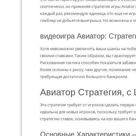
скептически, но применяя стратегия игры Aviator
каждый раз, рекомендую единица, кто еще не игра
гэмблер не добьется выигрыша. Но возможна и о
видеоигра Авиатор: Страте
Хотя невозможно увеличить ваши шансы на победу
своими ставками. Таким образом, вы гарантирует
Рискованная тактика способен показаться забавн
более склонны к риску, чем другие, понимание ч
требующая достаточно большого банкролла.
Авиатор Стратегия, с
Эта стратегия требует от игроков сделать первую
идеальна для новых игроков, поскольку требует
стратегию ставок, основываясь на изо вашего бан
Основные Характеристики —