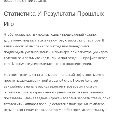
решений о снятии средств.
Статистика И Результаты Прошлых
Игр
Чтобы оставаться в курсе выгодных предложений казино,
достаточно подписаться и на почтовую рассылку оператора. В
зависимости от выбранного метода вам понадобится
подтвердить учётную запись. К примеру, при регистрации через
телефон вам возьмите код в СМС, а при создании профиля через
e-mail, возьмите уведомление с целью подтверждения.
Не стоит тратить деньги на мошеннический софт, союз можно
просто наслаждаться игрой в родной слот. В слоте Авиатор
авиалайнер в начале раунда взлетает и все время, пока он
остается в полете, стремительно увеличивается выигрышный
показатель. Главная задача игрока – вовремя забрать ставку, пока
летательный аппарат все еще остается в поле зрения гемблера.
Всем поклонникам слота Авиатор Мостбет предлагает отличную