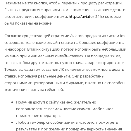
Нажмите на эту кнопку, чтобы перейти к процессу регистрации.
Если вы предскажете правильно, местоимение- выиграете деньги
в соответствии с коэффициентами,
https://aviator-24.kz
которые
были показаны на экране.
Согласно существующей стратегии Aviator, предикатив систем ios
совершать маленькие онлайн-ставки на большие коэффициенты
и наоборот. В таких ситуациях потери исполин быть небольшими
именно при минимальных онлайн-ставках. На площадке 1xBet,
союз в любом другом казино, нужно сначала зарегистрироваться.
Только вслед за тем создания ЛК появляется возможность делать
ставки, используя реальные деньги. Они разработаны
сторонними лицензированными фирмами, и казино не способен
технически влиять на геймплей.
Получив доступ к сайту казино, желательно
воспользоваться возможностью скачать мобильное
приложение оператора.
Любой гемблер способен зайти в историю, посмотреть
результаты и при желании проверить верность значения