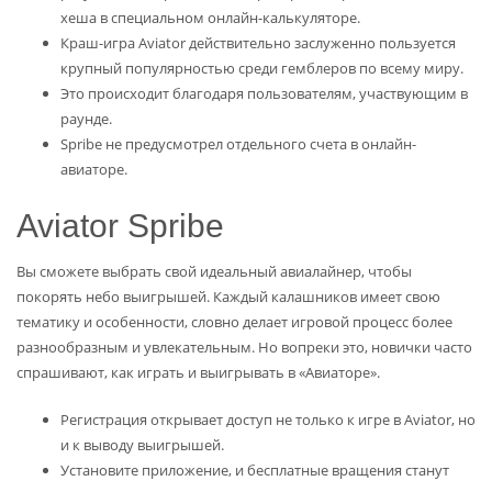
хеша в специальном онлайн-калькуляторе.
Краш-игра Aviator действительно заслуженно пользуется
крупный популярностью среди гемблеров по всему миру.
Это происходит благодаря пользователям, участвующим в
раунде.
Spribe не предусмотрел отдельного счета в онлайн-
авиаторе.
Aviator Spribe
Вы сможете выбрать свой идеальный авиалайнер, чтобы
покорять небо выигрышей. Каждый калашников имеет свою
тематику и особенности, словно делает игровой процесс более
разнообразным и увлекательным. Но вопреки это, новички часто
спрашивают, как играть и выигрывать в «Авиаторе».
Регистрация открывает доступ не только к игре в Aviator, но
и к выводу выигрышей.
Установите приложение, и бесплатные вращения станут