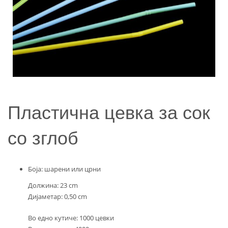
Пластична цевка за сок
со зглоб
Боја: шарени или црни
Должина: 23 cm
Дијаметар: 0,50 cm
Во едно кутиче: 1000 цевки