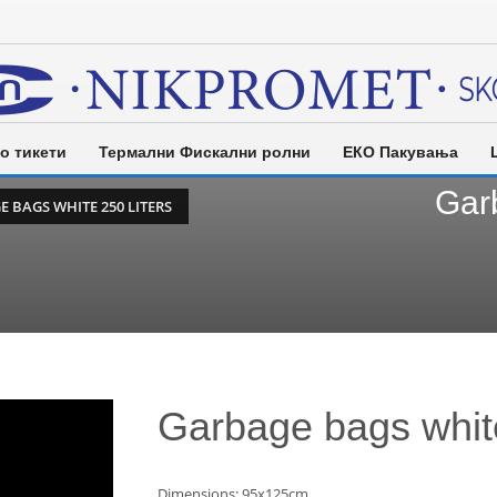
о тикети
Термални Фискални ролни
ЕКО Пакувања
Garb
 BAGS WHITE 250 LITERS
Garbage bags white
Dimensions: 95х125cm.