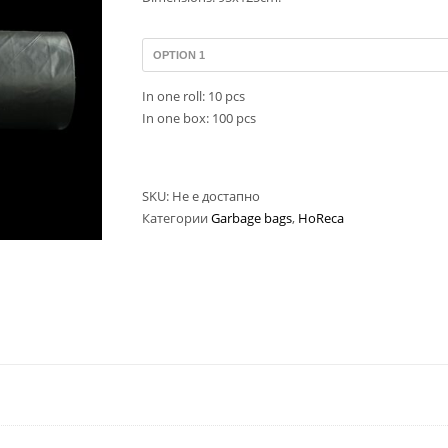
In one roll: 10 pcs
In one box: 100 pcs
SKU:
Не е достапно
Категории
Garbage bags
,
HoReca