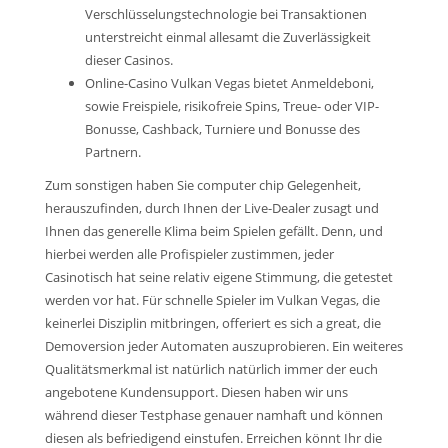
Verschlüsselungstechnologie bei Transaktionen
unterstreicht einmal allesamt die Zuverlässigkeit
dieser Casinos.
Online-Casino Vulkan Vegas bietet Anmeldeboni,
sowie Freispiele, risikofreie Spins, Treue- oder VIP-
Bonusse, Cashback, Turniere und Bonusse des
Partnern.
Zum sonstigen haben Sie computer chip Gelegenheit,
herauszufinden, durch Ihnen der Live-Dealer zusagt und
Ihnen das generelle Klima beim Spielen gefällt. Denn, und
hierbei werden alle Profispieler zustimmen, jeder
Casinotisch hat seine relativ eigene Stimmung, die getestet
werden vor hat. Für schnelle Spieler im Vulkan Vegas, die
keinerlei Disziplin mitbringen, offeriert es sich a great, die
Demoversion jeder Automaten auszuprobieren. Ein weiteres
Qualitätsmerkmal ist natürlich natürlich immer der euch
angebotene Kundensupport. Diesen haben wir uns
während dieser Testphase genauer namhaft und können
diesen als befriedigend einstufen. Erreichen könnt Ihr die