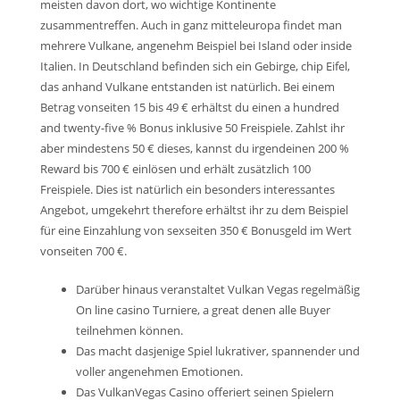
meisten davon dort, wo wichtige Kontinente
zusammentreffen. Auch in ganz mitteleuropa findet man
mehrere Vulkane, angenehm Beispiel bei Island oder inside
Italien. In Deutschland befinden sich ein Gebirge, chip Eifel,
das anhand Vulkane entstanden ist natürlich. Bei einem
Betrag vonseiten 15 bis 49 € erhältst du einen a hundred
and twenty-five % Bonus inklusive 50 Freispiele. Zahlst ihr
aber mindestens 50 € dieses, kannst du irgendeinen 200 %
Reward bis 700 € einlösen und erhält zusätzlich 100
Freispiele. Dies ist natürlich ein besonders interessantes
Angebot, umgekehrt therefore erhältst ihr zu dem Beispiel
für eine Einzahlung von sexseiten 350 € Bonusgeld im Wert
vonseiten 700 €.
Darüber hinaus veranstaltet Vulkan Vegas regelmäßig
On line casino Turniere, a great denen alle Buyer
teilnehmen können.
Das macht dasjenige Spiel lukrativer, spannender und
voller angenehmen Emotionen.
Das VulkanVegas Casino offeriert seinen Spielern