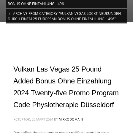
BONUS OHNE EINZAHLUNG - 496
ARCHIVE FROM CATEGORY "VULKAN VEGAS LOCKT NEUKUNDEN
DURCH EINEM 25 EUROPEAN BONUS OHNE EINZAHLUNG – 496"
Category: Vulkan Vegas Lockt Neukunden
Durch Einem 25 European Bonus Ohne
Einzahlung – 496
Vulkan Las Vegas 25 Pound
Added Bonus Ohne Einzahlung
2024 Twenty-five Promo Program
Code Physiotherapie Düsseldorf
ЧЕТВРТОК, 28 МАРТ 2024
BY
MIRKODOMAIN
Das solltet Ihr also immer genau prüfen, wenn Ihr eine