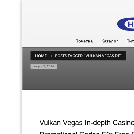
Почетна
Каталог
Тит
HOME
POSTS TAGGED "VULKAN VEGAS DE"
август 7, 2026
Vulkan Vegas In-depth Casin