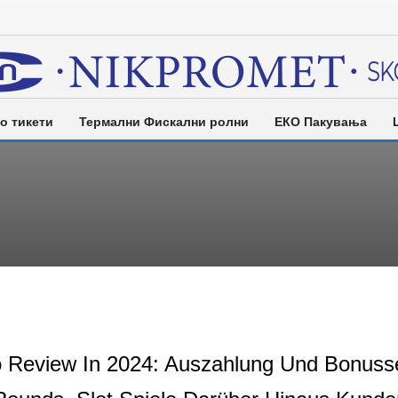
о тикети
Термални Фискални ролни
ЕКО Пакувања
o Review In 2024: Auszahlung Und Bonuss