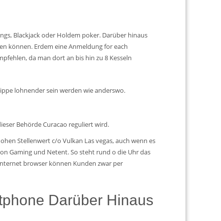
adings, Blackjack oder Holdem poker. Darüber hinaus
ehmen können. Erdem eine Anmeldung for each
mpfehlen, da man dort an bis hin zu 8 Kesseln
hippe lohnender sein werden wie anderswo.
dieser Behörde Curacao reguliert wird.
 hohen Stellenwert c/o Vulkan Las vegas, auch wenn es
ution Gaming und Netent. So steht rund o die Uhr das
 Internet browser können Kunden zwar per
rtphone Darüber Hinaus