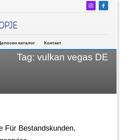
Целосен каталог
Контакт
Tag: vulkan vegas DE
e Für Bestandskunden,