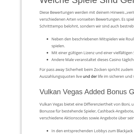
Diese Bewertungen werden mit deinem Hinweis „verifi
verschiedenen Arten vonseiten Bewertungen. Es spielt 
Schritttempo belohnt, sondern wir sind auch bestreb
Neben den beschriebenen Mitspielen wie Roule
spielen.
Mit einer gültigen Lizenz und einer vielfältig
Andere Male veranstaltet dieses Casino tägli
Für pass away Sicherheit beim Zocken spricht zudem da
Auszahlungsquoten live
und der
life im sicheren und 
Vulkan Vegas Added Bonus 
Vulkan Vegas bietet eine Differenziertheit von Boni,
Bonusse für bestehende Spieler, Cashback-Angebote,
verschiedene Aktionscodes sowie Angebote über sei
In den entsprechenden Lobbys zum Blackjack 