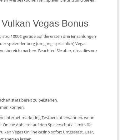
 an Werbeaktionen teil, spielen Sie und sind Sie ein
: Vulkan Vegas Bonus
 zu 1000€ gerade auf die ersten drei Einzahlungen
Feuer speiender berg (umgangssprachlich) Vegas
nusbereich machen. Beachten Sie aber, dass dies vor
chen stets bereit zu beistehen.
ehmen können.
kann internet marketing Testbericht erwähnen, wenn
 Online Anbieter auf den Spielerschutz. Limits für
ulkan Vegas On line casino sofort umgesetzt. User,
tt sperren lassen.