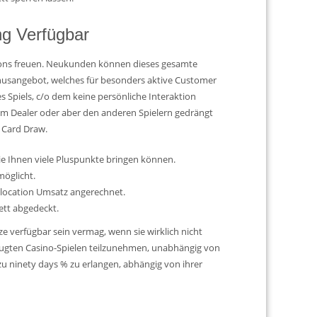
ng Verfügbar
tions freuen. Neukunden können dieses gesamte
onusangebot, welches für besonders aktive Customer
 Spiels, c/o dem keine persönliche Interaktion
vom Dealer oder aber den anderen Spielern gedrängt
e Card Draw.
ie Ihnen viele Pluspunkte bringen können.
möglicht.
 location Umsatz angerechnet.
ett abgedeckt.
e verfügbar sein vermag, wenn sie wirklich nicht
orzugten Casino-Spielen teilzunehmen, unabhängig von
zu ninety days % zu erlangen, abhängig von ihrer