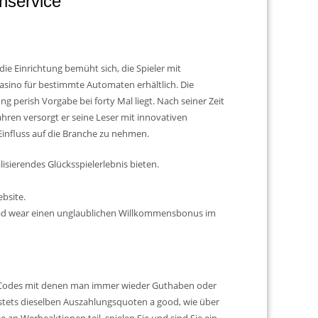
nservice
e Einrichtung bemüht sich, die Spieler mit
 casino für bestimmte Automaten erhältlich. Die
 perish Vorgabe bei forty Mal liegt. Nach seiner Zeit
hren versorgt er seine Leser mit innovativen
Einfluss auf die Branche zu nehmen.
isierendes Glücksspielerlebnis bieten.
ebsite.
head wear einen unglaublichen Willkommensbonus im
us Codes mit denen man immer wieder Guthaben oder
 stets dieselben Auszahlungsquoten a good, wie über