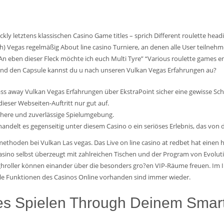
ckly letztens klassischen Casino Game titles – sprich Different roulette he
h) Vegas regelmäßig About line casino Turniere, an denen alle User teiln
 An eben dieser Fleck möchte ich euch Multi Tyre” “Various roulette games e
 und den Capsule kannst du u nach unseren Vulkan Vegas Erfahrungen au?
ss away Vulkan Vegas Erfahrungen über EkstraPoint sicher eine gewisse Sc
dieser Webseiten-Auftritt nur gut auf.
ichere und zuverlässige Spielumgebung.
andelt es gegenseitig unter diesem Casino o ein seriöses Erlebnis, das von 
methoden bei Vulkan Las vegas. Das Live on line casino at redbet hat einen
ly Casino selbst überzeugt mit zahlreichen Tischen und der Program von Evol
ghroller können einander über die besonders gro?en VIP-Räume freuen. Im
alle Funktionen des Casinos Online vorhanden sind immer wieder.
les Spielen Through Deinem Sma