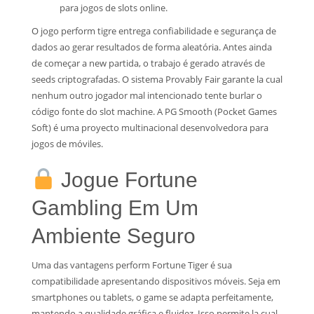
para jogos de slots online.
O jogo perform tigre entrega confiabilidade e segurança de
dados ao gerar resultados de forma aleatória. Antes ainda
de começar a new partida, o trabajo é gerado através de
seeds criptografadas. O sistema Provably Fair garante la cual
nenhum outro jogador mal intencionado tente burlar o
código fonte do slot machine. A PG Smooth (Pocket Games
Soft) é uma proyecto multinacional desenvolvedora para
jogos de móviles.
Jogue Fortune
Gambling Em Um
Ambiente Seguro
Uma das vantagens perform Fortune Tiger é sua
compatibilidade apresentando dispositivos móveis. Seja em
smartphones ou tablets, o game se adapta perfeitamente,
mantendo a qualidade gráfica e fluidez. Isso permite la cual