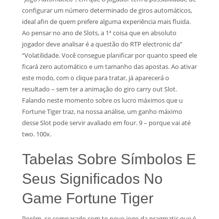
configurar um número determinado de giros automáticos,
ideal afin de quem prefere alguma experiência mais fluida.
Ao pensar no ano de Slots, a 1ª coisa que en absoluto
jogador deve analisar é a questão do RTP electronic da”
“Volatilidade. Você consegue planificar por quanto speed ele
ficará zero automático e um tamanho das apostas. Ao ativar
este modo, com o clique para tratar, já aparecerá o
resultado – sem ter a animação do giro carry out Slot.
Falando neste momento sobre os lucro máximos que u
Fortune Tiger traz, na nossa análise, um ganho máximo
desse Slot pode servir avaliado em four. 9 – porque vai até
two. 100x.
Tabelas Sobre Símbolos E
Seus Significados No
Game Fortune Tiger
Porém, se comparado com to novo jogo da pragmatic que é