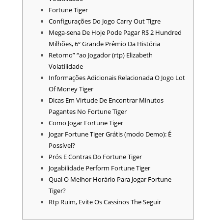
Fortune Tiger
Configurações Do Jogo Carry Out Tigre
Mega-sena De Hoje Pode Pagar R$ 2 Hundred
Milhões, 6º Grande Prêmio Da História
Retorno” “ao Jogador (rtp) Elizabeth
Volatilidade
Informações Adicionais Relacionada O Jogo Lot
Of Money Tiger
Dicas Em Virtude De Encontrar Minutos
Pagantes No Fortune Tiger
Como Jogar Fortune Tiger
Jogar Fortune Tiger Grátis (modo Demo): É
Possível?
Prós E Contras Do Fortune Tiger
Jogabilidade Perform Fortune Tiger
Qual O Melhor Horário Para Jogar Fortune
Tiger?
Rtp Ruim, Evite Os Cassinos The Seguir