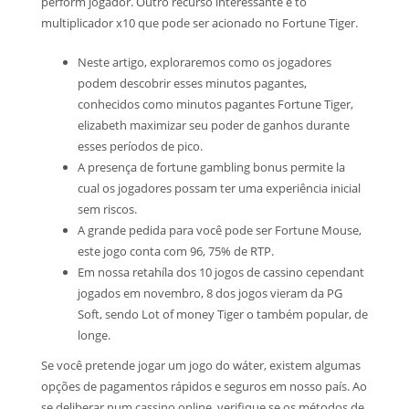
perform jogador. Outro recurso interessante é to
multiplicador x10 que pode ser acionado no Fortune Tiger.
Neste artigo, exploraremos como os jogadores
podem descobrir esses minutos pagantes,
conhecidos como minutos pagantes Fortune Tiger,
elizabeth maximizar seu poder de ganhos durante
esses períodos de pico.
A presença de fortune gambling bonus permite la
cual os jogadores possam ter uma experiência inicial
sem riscos.
A grande pedida para você pode ser Fortune Mouse,
este jogo conta com 96, 75% de RTP.
Em nossa retahíla dos 10 jogos de cassino cependant
jogados em novembro, 8 dos jogos vieram da PG
Soft, sendo Lot of money Tiger o também popular, de
longe.
Se você pretende jogar um jogo do wáter, existem algumas
opções de pagamentos rápidos e seguros em nosso país. Ao
se deliberar num cassino online, verifique se os métodos de