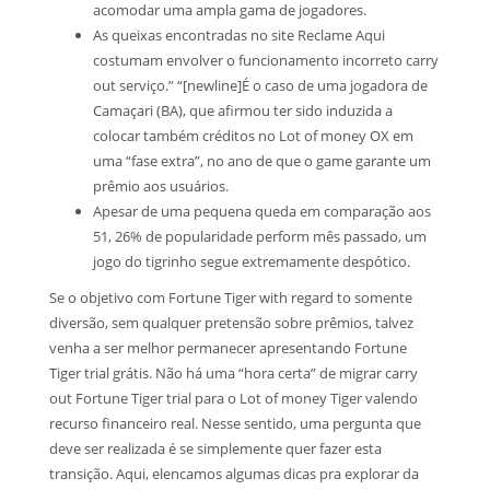
acomodar uma ampla gama de jogadores.
As queixas encontradas no site Reclame Aqui
costumam envolver o funcionamento incorreto carry
out serviço.” “[newline]É o caso de uma jogadora de
Camaçari (BA), que afirmou ter sido induzida a
colocar também créditos no Lot of money OX em
uma “fase extra”, no ano de que o game garante um
prêmio aos usuários.
Apesar de uma pequena queda em comparação aos
51, 26% de popularidade perform mês passado, um
jogo do tigrinho segue extremamente despótico.
Se o objetivo com Fortune Tiger with regard to somente
diversão, sem qualquer pretensão sobre prêmios, talvez
venha a ser melhor permanecer apresentando Fortune
Tiger trial grátis. Não há uma “hora certa” de migrar carry
out Fortune Tiger trial para o Lot of money Tiger valendo
recurso financeiro real. Nesse sentido, uma pergunta que
deve ser realizada é se simplemente quer fazer esta
transição. Aqui, elencamos algumas dicas pra explorar da