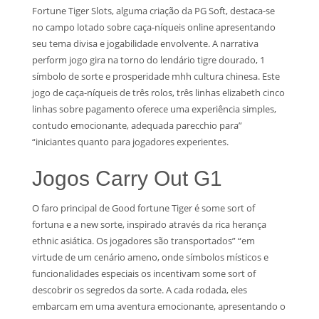
Fortune Tiger Slots, alguma criação da PG Soft, destaca-se
no campo lotado sobre caça-níqueis online apresentando
seu tema divisa e jogabilidade envolvente. A narrativa
perform jogo gira na torno do lendário tigre dourado, 1
símbolo de sorte e prosperidade mhh cultura chinesa. Este
jogo de caça-níqueis de três rolos, três linhas elizabeth cinco
linhas sobre pagamento oferece uma experiência simples,
contudo emocionante, adequada parecchio para”
“iniciantes quanto para jogadores experientes.
Jogos Carry Out G1
O faro principal de Good fortune Tiger é some sort of
fortuna e a new sorte, inspirado através da rica herança
ethnic asiática. Os jogadores são transportados” “em
virtude de um cenário ameno, onde símbolos místicos e
funcionalidades especiais os incentivam some sort of
descobrir os segredos da sorte. A cada rodada, eles
embarcam em uma aventura emocionante, apresentando o