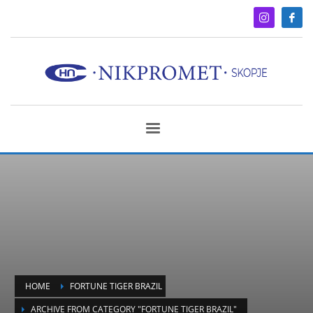
HOME
FORTUNE TIGER BRAZIL
ARCHIVE FROM CATEGORY "FORTUNE TIGER BRAZIL"