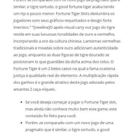
similar, o tigre sortudo, o good fortune tiger acaba tendo
um rtp o pouco menor. Fortune Tiger Slots deslumbra os
jogadores com seus gráficos requintados e design forte
imersivo.” “[newline]O apelo visual carry out jogo do tigre
reside em suas luxuosas tonalidades de ouro e vermelho,
incorporando a oro da cultura chinesa. Lanternas vermelhas
tradicionais e moedas sobre ouro adicionam autenticidade
ao jogo, enquanto as duas figuras de tigre dourado se
posicionam lo que guardiães da dicha acima dos rolos. O
Fortune Tiger é um 2 belos casos na qual a fama ocasiona
justiça à qualidade real do elemento. A multiplicação rápida
dos ganhos é o grande atrativo deste jogo adorado pelos
amantes 2 caça-níqueis.
Se você deseja começar a jogar o Fortune Tiger slot,
mas ainda não conhece muito bem esse game, este
conteúdo foi feito para você.
Porém, ze comparado com um novo jogo de uma
pragmatic que é similar, o tigre sortudo, o good