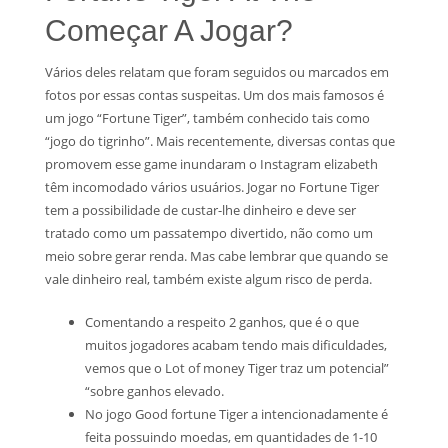
Começar A Jogar?
Vários deles relatam que foram seguidos ou marcados em
fotos por essas contas suspeitas. Um dos mais famosos é
um jogo “Fortune Tiger”, também conhecido tais como
“jogo do tigrinho”. Mais recentemente, diversas contas que
promovem esse game inundaram o Instagram elizabeth
têm incomodado vários usuários. Jogar no Fortune Tiger
tem a possibilidade de custar-lhe dinheiro e deve ser
tratado como um passatempo divertido, não como um
meio sobre gerar renda. Mas cabe lembrar que quando se
vale dinheiro real, também existe algum risco de perda.
Comentando a respeito 2 ganhos, que é o que
muitos jogadores acabam tendo mais dificuldades,
vemos que o Lot of money Tiger traz um potencial”
“sobre ganhos elevado.
No jogo Good fortune Tiger a intencionadamente é
feita possuindo moedas, em quantidades de 1-10