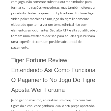
zero jogo, não somente substitui outros símbolos para
formar combinações vencedoras, mas também oferece a
possibility de desbloquear multiplicadores. Fortune Tiger
Video poker machines é um jogo do tigre lindamente
elaborado que tem a ver um tema ethnical rico com
elementos emocionantes. Seu alto RTP e alta volatilidade o
tornam uma excelente decisão para aqueles que buscam
uma experiência com um posible substancial de
pagamento.
Tiger Fortune Review:
Entendendo Asi Como Funciona
O Pagamento No Jogo Do Tigre
Aposta Weil Fortuna
Já no ganho máximo, ao realizar um conjunto com três
tigres da dicha, você ganhará 250x o seu preço apostado.