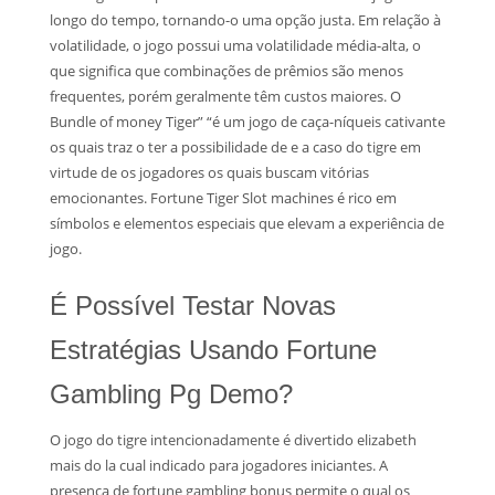
longo do tempo, tornando-o uma opção justa. Em relação à
volatilidade, o jogo possui uma volatilidade média-alta, o
que significa que combinações de prêmios são menos
frequentes, porém geralmente têm custos maiores. O
Bundle of money Tiger” “é um jogo de caça-níqueis cativante
os quais traz o ter a possibilidade de e a caso do tigre em
virtude de os jogadores os quais buscam vitórias
emocionantes. Fortune Tiger Slot machines é rico em
símbolos e elementos especiais que elevam a experiência de
jogo.
É Possível Testar Novas
Estratégias Usando Fortune
Gambling Pg Demo?
O jogo do tigre intencionadamente é divertido elizabeth
mais do la cual indicado para jogadores iniciantes. A
presença de fortune gambling bonus permite o qual os