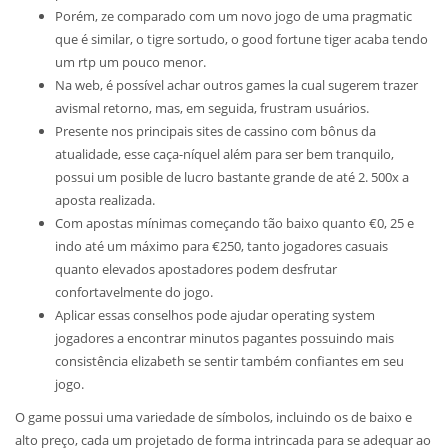
Porém, ze comparado com um novo jogo de uma pragmatic
que é similar, o tigre sortudo, o good fortune tiger acaba tendo
um rtp um pouco menor.
Na web, é possível achar outros games la cual sugerem trazer
avismal retorno, mas, em seguida, frustram usuários.
Presente nos principais sites de cassino com bônus da
atualidade, esse caça-níquel além para ser bem tranquilo,
possui um posible de lucro bastante grande de até 2. 500x a
aposta realizada.
Com apostas mínimas começando tão baixo quanto €0, 25 e
indo até um máximo para €250, tanto jogadores casuais
quanto elevados apostadores podem desfrutar
confortavelmente do jogo.
Aplicar essas conselhos pode ajudar operating system
jogadores a encontrar minutos pagantes possuindo mais
consistência elizabeth se sentir também confiantes em seu
jogo.
O game possui uma variedade de símbolos, incluindo os de baixo e
alto preço, cada um projetado de forma intrincada para se adequar ao