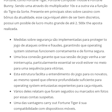
Bunny. Sendo uma através do multiplicador 10x e a outra via a função
do Tigre da Sorte. Presente em principais sites sobre cassino com
bônus da atualidade, esse caça-níquel além de ser bem discretos,
possui um posible de lucro muito grande de até 2. 500x the aposta
realizada.
Medidas sobre segurança são implementadas para proteger to
jogo de ataques online e fraudes, garantindo que operating
system sistemas funcionem corretamente e de forma segura.
Uma boa conexão garante que sua sessão de jogo venha a ser
ininterrupta, particularmente essential se você estiver no meio
para uma sequência para vitórias.
Esta estrutura facilita u entendimento do jogo para os novatos,
ao mesmo speed que oferece profundidade suficiente para
operating system entusiastas experientes para caça-níqueis.
Vários deles relatam que foram seguidos ou marcados em fotos
por essas contas suspeitas.
Uma das vantagens carry out Fortune Tiger é sua
compatibilidade com dispositivos móveis.