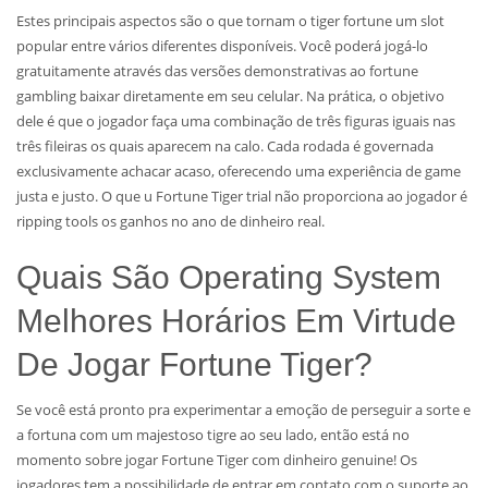
Estes principais aspectos são o que tornam o tiger fortune um slot
popular entre vários diferentes disponíveis. Você poderá jogá-lo
gratuitamente através das versões demonstrativas ao fortune
gambling baixar diretamente em seu celular. Na prática, o objetivo
dele é que o jogador faça uma combinação de três figuras iguais nas
três fileiras os quais aparecem na calo. Cada rodada é governada
exclusivamente achacar acaso, oferecendo uma experiência de game
justa e justo. O que u Fortune Tiger trial não proporciona ao jogador é
ripping tools os ganhos no ano de dinheiro real.
Quais São Operating System
Melhores Horários Em Virtude
De Jogar Fortune Tiger?
Se você está pronto pra experimentar a emoção de perseguir a sorte e
a fortuna com um majestoso tigre ao seu lado, então está no
momento sobre jogar Fortune Tiger com dinheiro genuine! Os
jogadores tem a possibilidade de entrar em contato com o suporte ao