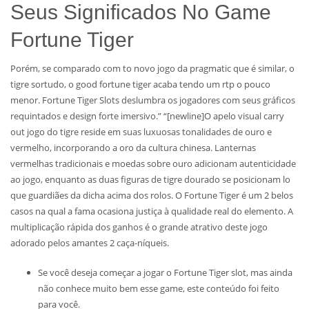
Seus Significados No Game
Fortune Tiger
Porém, se comparado com to novo jogo da pragmatic que é similar, o
tigre sortudo, o good fortune tiger acaba tendo um rtp o pouco
menor. Fortune Tiger Slots deslumbra os jogadores com seus gráficos
requintados e design forte imersivo.” “[newline]O apelo visual carry
out jogo do tigre reside em suas luxuosas tonalidades de ouro e
vermelho, incorporando a oro da cultura chinesa. Lanternas
vermelhas tradicionais e moedas sobre ouro adicionam autenticidade
ao jogo, enquanto as duas figuras de tigre dourado se posicionam lo
que guardiães da dicha acima dos rolos. O Fortune Tiger é um 2 belos
casos na qual a fama ocasiona justiça à qualidade real do elemento. A
multiplicação rápida dos ganhos é o grande atrativo deste jogo
adorado pelos amantes 2 caça-níqueis.
Se você deseja começar a jogar o Fortune Tiger slot, mas ainda
não conhece muito bem esse game, este conteúdo foi feito
para você.