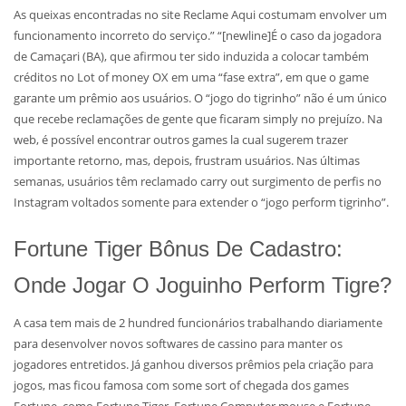
As queixas encontradas no site Reclame Aqui costumam envolver um
funcionamento incorreto do serviço.” “[newline]É o caso da jogadora
de Camaçari (BA), que afirmou ter sido induzida a colocar também
créditos no Lot of money OX em uma “fase extra”, em que o game
garante um prêmio aos usuários. O “jogo do tigrinho” não é um único
que recebe reclamações de gente que ficaram simply no prejuízo. Na
web, é possível encontrar outros games la cual sugerem trazer
importante retorno, mas, depois, frustram usuários. Nas últimas
semanas, usuários têm reclamado carry out surgimento de perfis no
Instagram voltados somente para extender o “jogo perform tigrinho”.
Fortune Tiger Bônus De Cadastro:
Onde Jogar O Joguinho Perform Tigre?
A casa tem mais de 2 hundred funcionários trabalhando diariamente
para desenvolver novos softwares de cassino para manter os
jogadores entretidos. Já ganhou diversos prêmios pela criação para
jogos, mas ficou famosa com some sort of chegada dos games
Fortune, como Fortune Tiger, Fortune Computer mouse e Fortune