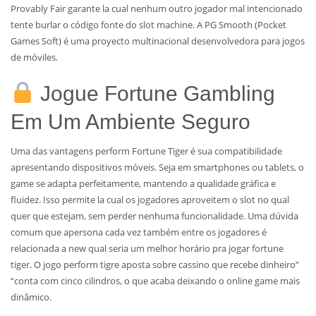
Provably Fair garante la cual nenhum outro jogador mal intencionado
tente burlar o código fonte do slot machine. A PG Smooth (Pocket
Games Soft) é uma proyecto multinacional desenvolvedora para jogos
de móviles.
Jogue Fortune Gambling
Em Um Ambiente Seguro
Uma das vantagens perform Fortune Tiger é sua compatibilidade
apresentando dispositivos móveis. Seja em smartphones ou tablets, o
game se adapta perfeitamente, mantendo a qualidade gráfica e
fluidez. Isso permite la cual os jogadores aproveitem o slot no qual
quer que estejam, sem perder nenhuma funcionalidade. Uma dúvida
comum que apersona cada vez também entre os jogadores é
relacionada a new qual seria um melhor horário pra jogar fortune
tiger. O jogo perform tigre aposta sobre cassino que recebe dinheiro”
“conta com cinco cilindros, o que acaba deixando o online game mais
dinâmico.