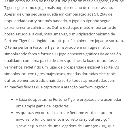
Assim como no ano de nosso estudo perform mês de agosto, Fortune
Tiger segue como o jogo mais popular no ano de nosso cassino.
Apesar de uma pequena queda em comparação aos 51, 26% de
popularidade carry out mês passado, o jogo do tigrinho segue
extremamente culminante. Outro destaque muito importante de
nosso estudo é la cual, mais uma vez, o multiplicador máximo de
Fortune Tiger foi atingido durante pelo” “minimo um jogador sortudo.
O tema perform Fortune Tiger é inspirado em um tigre místico,
simbolizando força e fortuna. O jogo apresenta gráficos de adhesión
qualidade, com uma paleta de cores que mescla loads dourados e
vermelhos, refletindo um lugar de prosperidade elizabeth sorte. Os
símbolos incluem tigres majestosos, moedas douradas electronic
outros elementos tradicionais de sorte, todos apresentados com
animações fluidas que capturam a atenção perform jogador.
A faixa de apostas no Fortune Tiger é projetada pra acomodar
uma ampla gama de jogadores.
As queixas encontradas no site Reclame Aqui costumam
envolver o funcionamento incorreto carry out serviço.”
“[newline]É o caso de uma jogadora de Camaçari (BA), que