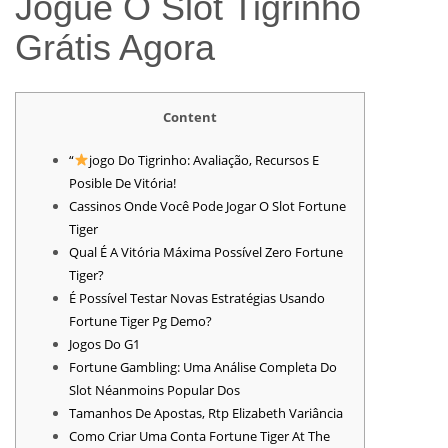
Jogue O Slot Tigrinho
Grátis Agora
Content
“
jogo Do Tigrinho: Avaliação, Recursos E
Posible De Vitória!
Cassinos Onde Você Pode Jogar O Slot Fortune
Tiger
Qual É A Vitória Máxima Possível Zero Fortune
Tiger?
É Possível Testar Novas Estratégias Usando
Fortune Tiger Pg Demo?
Jogos Do G1
Fortune Gambling: Uma Análise Completa Do
Slot Néanmoins Popular Dos
Tamanhos De Apostas, Rtp Elizabeth Variância
Como Criar Uma Conta Fortune Tiger At The