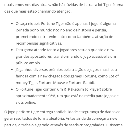
qual vemos nos dias atuais, não há dúvidas de la cual a lot Tiger é uma
das que mais estão chamando atenção.
O caça-níqueis Fortune Tiger não é apenas 1 jogo; é alguma
jornada por o mundo rico no ano de história e perizia,
prometendo entretenimento como também a atração de
recompensas significativas.
Esta gama atende tanto a jogadores casuais quanto a new
grandes apostadores, transformando o jogo acessível a um
público amplo.
Já ganhou diversos prêmios pela criação de jogos, mas ficou
famosa com a new chegada dos games Fortune, como Lot of
money Tiger, Fortune Mouse e Fortune Rabbit.
O Fortune Tiger contém um RTP (Return to Player) sobre
aproximadamente 96%, um que está na média para jogos de
slots online.
O jogo perform tigre entrega confiabilidade e segurança de dados ao
gerar resultados de forma aleatória. Antes ainda de começar a new
partida, o trabajo é gerado através de seeds criptografadas. O sistema