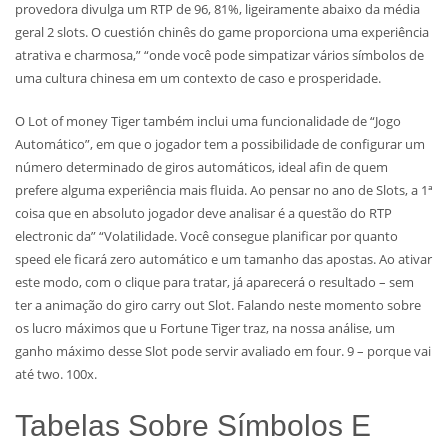
provedora divulga um RTP de 96, 81%, ligeiramente abaixo da média
geral 2 slots. O cuestión chinês do game proporciona uma experiência
atrativa e charmosa,” “onde você pode simpatizar vários símbolos de
uma cultura chinesa em um contexto de caso e prosperidade.
O Lot of money Tiger também inclui uma funcionalidade de “Jogo
Automático”, em que o jogador tem a possibilidade de configurar um
número determinado de giros automáticos, ideal afin de quem
prefere alguma experiência mais fluida. Ao pensar no ano de Slots, a 1ª
coisa que en absoluto jogador deve analisar é a questão do RTP
electronic da” “Volatilidade. Você consegue planificar por quanto
speed ele ficará zero automático e um tamanho das apostas. Ao ativar
este modo, com o clique para tratar, já aparecerá o resultado – sem
ter a animação do giro carry out Slot. Falando neste momento sobre
os lucro máximos que u Fortune Tiger traz, na nossa análise, um
ganho máximo desse Slot pode servir avaliado em four. 9 – porque vai
até two. 100x.
Tabelas Sobre Símbolos E