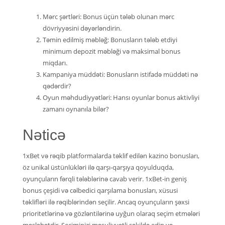
Mərc şərtləri: Bonus üçün tələb olunan mərc
dövriyyəsini dəyərləndirin.
Təmin edilmiş məbləğ: Bonusların tələb etdiyi
minimum depozit məbləği və maksimal bonus
miqdarı.
Kampaniya müddəti: Bonusların istifadə müddəti nə
qədərdir?
Oyun məhdudiyyətləri: Hansı oyunlar bonus aktivliyi
zamanı oynanıla bilər?
Nəticə
1xBet və rəqib platformalarda təklif edilən kazino bonusları,
öz unikal üstünlükləri ilə qarşı-qarşıya qoyulduqda,
oyunçuların fərqli tələblərinə cavab verir. 1xBet-in geniş
bonus çeşidi və cəlbedici qarşılama bonusları, xüsusi
təklifləri ilə rəqiblərindən seçilir. Ancaq oyunçuların şəxsi
prioritetlərinə və gözləntilərinə uyğun olaraq seçim etmələri