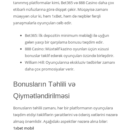
tanınmış platformalar kimi, Bet365 və 888 Casino daha çox
etibarlı nüfuzlarına görə diqqət çəkir. Müqayisə zamanı
müəyyən olur ki, həm 1xBet, həm də rəqiblər fərqli
yanaşmalarla oyunçuları cəlb edir.
Bet365: İlk depozitin minimum məbləği ilə uyğun
gələn yaxşı bir qarşılama bonusu təqdim edir.
888 Casino: Müxtəlif kazino oyunları üçün xüsusi
bonuslar təklif edərək oyunçuları özündə birləşdirir.
William Hill: Oyunçularına ekskluziv tədbirlər zamanı
daha çox promosiyalar verir.
Bonusların Təhlili və
Qiymətləndirilməsi
Bonusların təhlili zamanı, hər bir platformanın oyunçulara
təqdim etdiyi təkliflərin şəraitlərini və ödəniş xətlərini nəzərə
almaq önəmlidir. Aşağıdakı aspektlər nəzərə alına bilər:
1xbet mobil