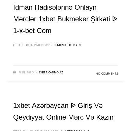
İdman Hadisələrinə Onlayn
Mərclər 1xbet Bukmeker Şirkəti ᐉ
1-x-bet Com
ПЕТОК, 10 ЈАНУАРИ 2025
BY
MIRKODOMAIN
PUBLISHED IN
1XBET CASINO AZ
NO COMMENTS
1xbet Azərbaycan ᐉ Giriş Və
Qeydiyyat Online Mərc Və Kazin