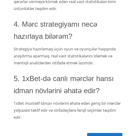
qərarlar verməyə kömək edən real vaxt statistikaları kimi
üstünlüklər təqdim edir.
4. Mərc strategiyamı necə
hazırlaya bilərəm?
Strategiya hazırlamaq üçün oyun və oyunçular haqqında
araşdırma aparmaq, real vaxt statistikalarını izləmək və
məntiqli analizlərdən istifadə etmək lazımdır.
5. 1xBet-də canlı mərclər hansı
idman növlərini əhatə edir?
1xBet müxtəlif idman növlərini əhatə edən geniş bir mərclər
yelpazəsi təklif edir və istifadəçilərə fərqli seçimlər təqdim
edir.