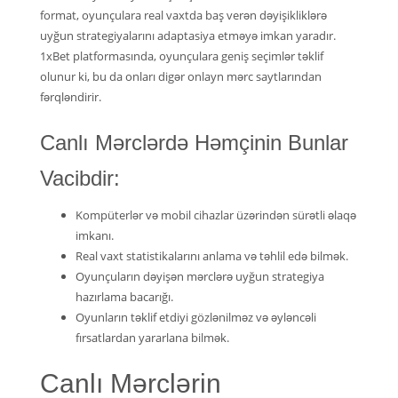
format, oyunçulara real vaxtda baş verən dəyişikliklərə
uyğun strategiyalarını adaptasiya etməyə imkan yaradır.
1xBet platformasında, oyunçulara geniş seçimlər təklif
olunur ki, bu da onları digər onlayn mərc saytlarından
fərqləndirir.
Canlı Mərclərdə Həmçinin Bunlar
Vacibdir:
Kompüterlər və mobil cihazlar üzərindən sürətli əlaqə
imkanı.
Real vaxt statistikalarını anlama və təhlil edə bilmək.
Oyunçuların dəyişən mərclərə uyğun strategiya
hazırlama bacarığı.
Oyunların təklif etdiyi gözlənilməz və əyləncəli
fırsatlardan yararlana bilmək.
Canlı Mərclərin