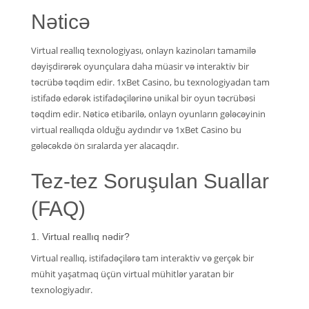
Nəticə
Virtual reallıq texnologiyası, onlayn kazinoları tamamilə
dəyişdirərək oyunçulara daha müasir və interaktiv bir
təcrübə təqdim edir. 1xBet Casino, bu texnologiyadan tam
istifadə edərək istifadəçilərinə unikal bir oyun təcrübəsi
təqdim edir. Nəticə etibarilə, onlayn oyunların gələcəyinin
virtual reallıqda olduğu aydındır və 1xBet Casino bu
gələcəkdə ön sıralarda yer alacaqdır.
Tez-tez Soruşulan Suallar
(FAQ)
1. Virtual reallıq nədir?
Virtual reallıq, istifadəçilərə tam interaktiv və gerçək bir
mühit yaşatmaq üçün virtual mühitlər yaratan bir
texnologiyadır.