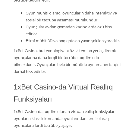
Oyun mühiti olaraq, oyunçuların daha interaktiv və
sosial bir təcrübə yaşaması mümkündür.
Oyunçular evdən çıxmadan kazinolarda özü hiss
edirlər.
Ətraf mühit 3D və həqiqətə ən yaxın şəkildə yaradılır.
1xBet Casino, bu texnologiyanı öz sisteminə yerləşdirərək
oyunçularına daha fərqli bir təcrübə təqdim edə
bilməkdədir. Oyunçular, belə bir mühitdə oynamanın fərqini
dərhal hiss edirlər.
1xBet Casino-da Virtual Reallıq
Funksiyaları
1xBet Casino-da təqdim olunan virtual reallıq funksiyaları,
oyunların klassik komanda oyunlarından fərqli olaraq
oyunculara fərdi təcrübə yaşayır.