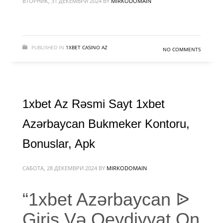
ВТОРНИК, 31 ДЕКЕМВРИ 2024
BY
MIRKODOMAIN
PUBLISHED IN
1XBET CASINO AZ
NO COMMENTS
1xbet Az Rəsmi Sayt 1xbet
Azərbaycan Bukmeker Kontoru,
Bonuslar, Apk
САБОТА, 28 ДЕКЕМВРИ 2024
BY
MIRKODOMAIN
“1xbet Azərbaycan ᐉ
Giriş Və Qeydiyyat On