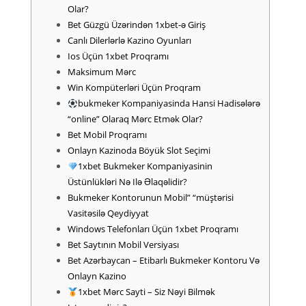
Olar?
Bet Güzgü Üzərindən 1xbet-ə Giriş
Canlı Dilerlərlə Kazino Oyunları
Ios Üçün 1xbet Proqramı
Maksimum Mərc
Win Kompüterləri Üçün Proqram
bukmeker Kompaniyasinda Hansi Hadisələrə
“online” Olaraq Mərc Etmək Olar?
Bet Mobil Proqramı
Onlayn Kazinoda Böyük Slot Seçimi
1xbet Bukmeker Kompaniyasinin
Üstünlükləri Nə Ilə Əlaqəlidir?
Bukmeker Kontorunun Mobil” “müştərisi
Vasitəsilə Qeydiyyat
Windows Telefonları Üçün 1xbet Proqramı
Bet Saytının Mobil Versiyası
Bet Azərbaycan – Etibarlı Bukmeker Kontoru Və
Onlayn Kazino
1xbet Mərc Sayti – Siz Nəyi Bilmək