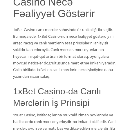
Casino Necə
Fəaliyyət Göstərir
1xBet Casino canlı mərclər sahəsində öz unikallığı ilə seçilir.
Bu məqalədə, 1xBet Casino-nun necə fəaliyyət göstərdiyini
araşdıracaq və canlı mərclərin əsas prinsiplərini anlayışlı
şəkildə izah edəcəyik. Canlı mərclər, mərc oyunlarının
həyəcanını qat-qat artıran bir format olaraq, oyunçulara
mövcud nəticələr doğrultusunda mərc etmə imkanı yaradır.
Gəlin birlikdə 1xBet-də canlı mərclərin necə işlədiyinə daha
yaxından nəzər salaq.
1xBet Casino-da Canlı
Mərclərin İş Prinsipi
1xBet Casino, istifadəçilərinə müxtəlif idman növlərində və
hadisələrdə canlı mərclər yerləşdirmə imkanı təklif edir. Canlı
mərclər, oyun və ya matç baş verdikcə edilən mərclərdir. Bu