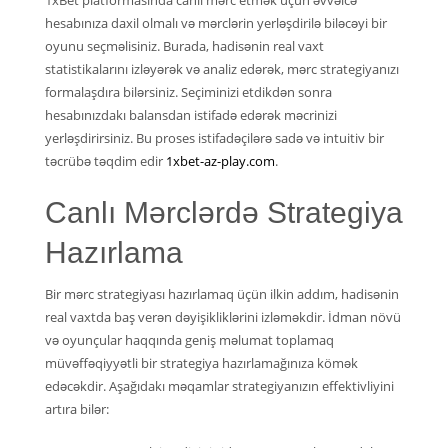
hesabınıza daxil olmalı və mərclərin yerləşdirilə biləcəyi bir
oyunu seçməlisiniz. Burada, hadisənin real vaxt
statistikalarını izləyərək və analiz edərək, mərc strategiyanızı
formalaşdıra bilərsiniz. Seçiminizi etdikdən sonra
hesabınızdakı balansdan istifadə edərək məcrinizi
yerləşdirirsiniz. Bu proses istifadəçilərə sadə və intuitiv bir
təcrübə təqdim edir
1xbet-az-play.com
.
Canlı Mərclərdə Strategiya
Hazırlama
Bir mərc strategiyası hazırlamaq üçün ilkin addım, hadisənin
real vaxtda baş verən dəyişikliklərini izləməkdir. İdman növü
və oyunçular haqqında geniş məlumat toplamaq
müvəffəqiyyətli bir strategiya hazırlamağınıza kömək
edəcəkdir. Aşağıdakı məqamlar strategiyanızın effektivliyini
artıra bilər: