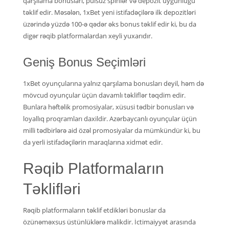
qarşılama bonusları, pulsuz spinlər və depozit uyğunluğu
təklif edir. Məsələn, 1xBet yeni istifadəçilərə ilk depozitləri
üzərində yüzdə 100-ə qədər əks bonus təklif edir ki, bu da
digər rəqib platformalardan xeyli yuxarıdır.
Geniş Bonus Seçimləri
1xBet oyunçularına yalnız qarşılama bonusları deyil, həm də
mövcud oyunçular üçün davamlı təkliflər təqdim edir.
Bunlara həftəlik promosiyalar, xüsusi tədbir bonusları və
loyallıq proqramları daxildir. Azərbaycanlı oyunçular üçün
milli tədbirlərə aid özəl promosiyalar da mümkündür ki, bu
da yerli istifadəçilərin maraqlarına xidmət edir.
Rəqib Platformaların
Təklifləri
Rəqib platformaların təklif etdikləri bonuslar da
özünəməxsus üstünlüklərə malikdir. İctimaiyyət arasında