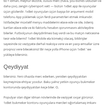
60 + idman, məşhur ekzotik, xüsusi mərc (hava, şou-biznes ulduzları və
daha çox), zəngin cybersport xətt — bütün 1xBet app ilə oyunçular
üçün gözlənilir. 1xBet oyunçuları üçün başqa bir arqument mobil
telefonu App yükləmək üçün fərdi parametrləri etmək imkanıdır.
İstifadəçilər müxtəlif menyu maddələrini əlavə edə və silə, ödəniş
kartları əlavə edə və iki faktorlu hesabın qorunmasını aktivləşdirə
bilərlər. Futbolçunun dəyişdirilməsi baş verdi və bu matçın nəticəsinə
təsir edə bilərmi? 1xBet Mobile əla köməkçi olacaq, bildirişlər
sayəsində siz vəziyyətə dərhal reaksiya verə və ən yaxşı əmsallar üzrə
proqnoz verə biləcəksiniz! Bir neçə yolla iPhone üçün 1xBet ‘ we
yükləyə bilərsiniz.
Qeydiyyat
bilərsiniz. Yeni cihazda mərc edərkən, yenidən qeydiyyatdan
keçməyinizə ehtiyac yoxdur. Baku yalnız yetkin oyunçu bukmeker
kontorunda qeydiyyatdan keçə bilər. O,
Populyar olan digər idman növlərində də vəziyyət oxşar görünür.
1xBet bukmeker kontoru oyunçulara mərcləri sığortalamaq imkanı