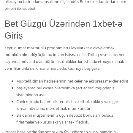
biləcəyinə təsir edən əmsalların ölçüsüdür. Bukmeker kontorları daim
bir-biri ilə rəqabət
Bet Güzgü Üzərindən 1xbet-ə
Giriş
Xeyr, qumar məzmunlu proqramları PlayMarket-ə əlavə etmək
mümkün olmadığı üçün bu imkan istisna edilir. Tətbiq rəsmi internet
saytında mövcud olan bütün üstünlüklərdən istifadə etməyə olanak
verir. Bununla siz idmana mərc edə, kazinoya baş çəkə,
Müxtəlif idman hadisələrinin nəticələrinə ekspress mərclər edin!
başlayaraq pul çıxara bilərsiniz və şərtlər seçilmiş ödəniş
sistemindən asılı
Canlı rejimdə balompié, tennis, basketbol, xokkey və digər
idman növlərinə mərc etmək mümkündür.
Biz daimi müştərilərimiz üçün depozit bonusları, pulsuz
fırlatmalar və xüsusi aksiyalar təklif edirik.
Proses başa çatdıqdan sonra APK faylı cihazdan silinə, həmçinin