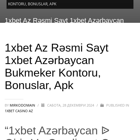
KONTORU, BONUSLAR, APK
1xbet Az Rəsmi Sayt 1xbet Azərbaycan
Bukmeker Kontoru, Bonuslar, Apk
1xbet Az Rəsmi Sayt
1xbet Azərbaycan
Bukmeker Kontoru,
Bonuslar, Apk
BY
MIRKODOMAIN
/
САБОТА, 28 ДЕКЕМВРИ 2024
/
PUBLISHED IN
1XBET CASINO AZ
“1xbet Azərbaycan ᐉ