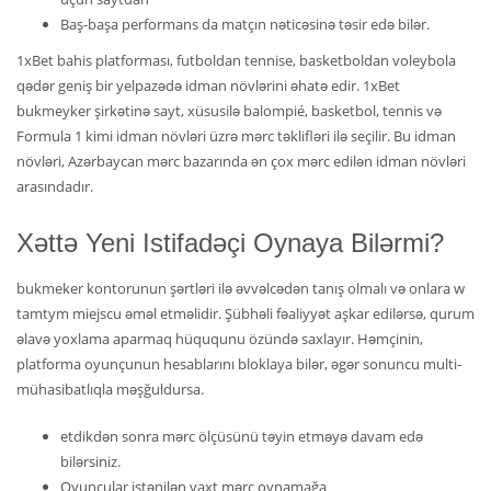
Baş-başa performans da matçın nəticəsinə təsir edə bilər.
1xBet bahis platforması, futboldan tennise, basketboldan voleybola
qədər geniş bir yelpazədə idman növlərini əhatə edir. 1xBet
bukmeyker şirkətinə sayt, xüsusilə balompié, basketbol, tennis və
Formula 1 kimi idman növləri üzrə mərc təklifləri ilə seçilir. Bu idman
növləri, Azərbaycan mərc bazarında ən çox mərc edilən idman növləri
arasındadır.
Xəttə Yeni Istifadəçi Oynaya Bilərmi?
bukmeker kontorunun şərtləri ilə əvvəlcədən tanış olmalı və onlara w
tamtym miejscu əməl etməlidir. Şübhəli fəaliyyət aşkar edilərsə, qurum
əlavə yoxlama aparmaq hüququnu özündə saxlayır. Həmçinin,
platforma oyunçunun hesablarını bloklaya bilər, əgər sonuncu multi-
mühasibatlıqla məşğuldursa.
etdikdən sonra mərc ölçüsünü təyin etməyə davam edə
bilərsiniz.
Oyunçular istənilən vaxt mərc oynamağa