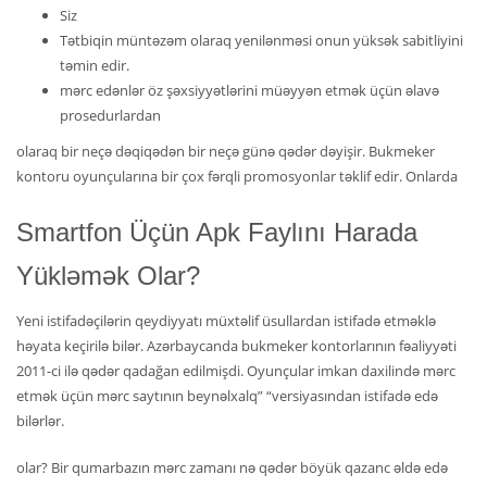
Siz
Tətbiqin müntəzəm olaraq yenilənməsi onun yüksək sabitliyini
təmin edir.
mərc edənlər öz şəxsiyyətlərini müəyyən etmək üçün əlavə
prosedurlardan
olaraq bir neçə dəqiqədən bir neçə günə qədər dəyişir. Bukmeker
kontoru oyunçularına bir çox fərqli promosyonlar təklif edir. Onlarda
Smartfon Üçün Apk Faylını Harada
Yükləmək Olar?
Yeni istifadəçilərin qeydiyyatı müxtəlif üsullardan istifadə etməklə
həyata keçirilə bilər. Azərbaycanda bukmeker kontorlarının fəaliyyəti
2011-ci ilə qədər qadağan edilmişdi. Oyunçular imkan daxilində mərc
etmək üçün mərc saytının beynəlxalq” “versiyasından istifadə edə
bilərlər.
olar? Bir qumarbazın mərc zamanı nə qədər böyük qazanc əldə edə