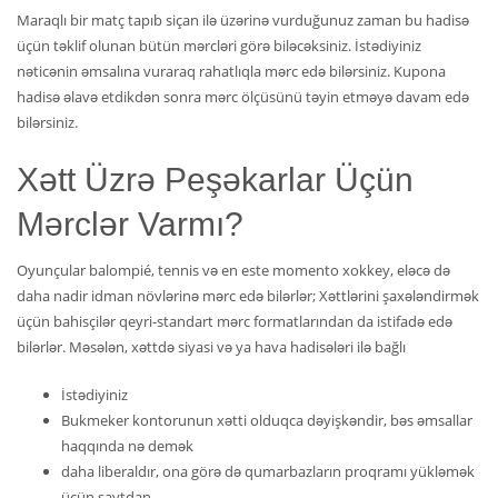
Maraqlı bir matç tapıb siçan ilə üzərinə vurduğunuz zaman bu hadisə
üçün təklif olunan bütün mərcləri görə biləcəksiniz. İstədiyiniz
nəticənin əmsalına vuraraq rahatlıqla mərc edə bilərsiniz. Kupona
hadisə əlavə etdikdən sonra mərc ölçüsünü təyin etməyə davam edə
bilərsiniz.
Xətt Üzrə Peşəkarlar Üçün
Mərclər Varmı?
Oyunçular balompié, ​​tennis və en este momento xokkey, eləcə də
daha nadir idman növlərinə mərc edə bilərlər; Xəttlərini şaxələndirmək
üçün bahisçilər qeyri-standart mərc formatlarından da istifadə edə
bilərlər. Məsələn, xəttdə siyasi və ya hava hadisələri ilə bağlı
İstədiyiniz
Bukmeker kontorunun xətti olduqca dəyişkəndir, bəs əmsallar
haqqında nə demək
daha liberaldır, ona görə də qumarbazların proqramı yükləmək
üçün saytdan