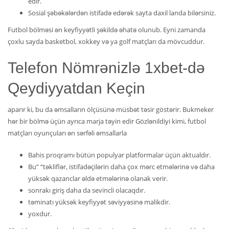
edir.
Sosial şəbəkələrdən istifadə edərək sayta daxil landa bilərsiniz.
Futbol bölməsi ən keyfiyyətli şəkildə əhatə olunub. Eyni zamanda
çoxlu sayda basketbol, ​​xokkey və ya golf matçları da mövcuddur.
Telefon Nömrənizlə 1xbet-də
Qeydiyyatdan Keçin
aparır ki, bu da əmsalların ölçüsünə müsbət təsir göstərir. Bukmeker
hər bir bölmə üçün ayrıca marja təyin edir Gözlənildiyi kimi, futbol
matçları oyunçuları ən sərfəli əmsallarla
Bahis proqramı bütün populyar platformalar üçün aktualdır.
Bu” “təkliflər, istifadəçilərin daha çox mərc etmələrinə və daha
yüksək qazanclar əldə etmələrinə olanak verir.
sonrakı giriş daha da sevincli olacaqdır.
təminatı yüksək keyfiyyət səviyyəsinə malikdir.
yoxdur.