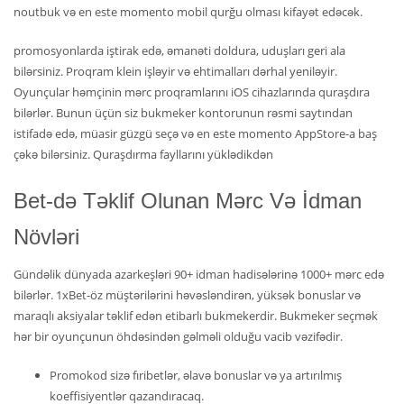
noutbuk və en este momento mobil qurğu olması kifayət edəcək.
promosyonlarda iştirak edə, əmanəti doldura, uduşları geri ala
bilərsiniz. Proqram klein işləyir və ehtimalları dərhal yeniləyir.
Oyunçular həmçinin mərc proqramlarını iOS cihazlarında quraşdıra
bilərlər. Bunun üçün siz bukmeker kontorunun rəsmi saytından
istifadə edə, müasir güzgü seçə və en este momento AppStore-a baş
çəkə bilərsiniz. Quraşdırma fayllarını yüklədikdən
Bet-də Təklif Olunan Mərc Və İdman
Növləri
Gündəlik dünyada azarkeşləri 90+ idman hadisələrinə 1000+ mərc edə
bilərlər. 1xBet-öz müştərilərini həvəsləndirən, yüksək bonuslar və
maraqlı aksiyalar təklif edən etibarlı bukmekerdir. Bukmeker seçmək
hər bir oyunçunun öhdəsindən gəlməli olduğu vacib vəzifədir.
Promokod sizə fıribetlər, əlavə bonuslar və ya artırılmış
koeffisiyentlər qazandıracaq.