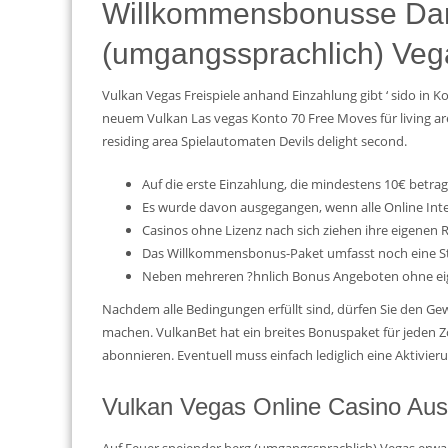
Willkommensbonusse Darü
(umgangssprachlich) Veg
Vulkan Vegas Freispiele anhand Einzahlung gibt ‘ sido i
neuem Vulkan Las vegas Konto 70 Free Moves für living are
residing area Spielautomaten Devils delight second.
Auf die erste Einzahlung, die mindestens 10€ betrag
Es wurde davon ausgegangen, wenn alle Online Inte
Casinos ohne Lizenz nach sich ziehen ihre eigenen 
Das Willkommensbonus-Paket umfasst noch eine Struk
Neben mehreren ?hnlich Bonus Angeboten ohne eigen
Nachdem alle Bedingungen erfüllt sind, dürfen Sie den Ge
machen. VulkanBet hat ein breites Bonuspaket für jeden 
abonnieren. Eventuell muss einfach lediglich eine Aktivier
Vulkan Vegas Online Casino Aus