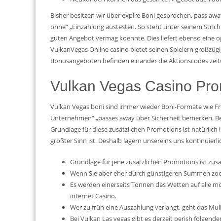
Bisher besitzen wir über expire Boni gesprochen, pass 
ohne“ „Einzahlung austesten. So steht unter seinem Stric
guten Angebot vermag koennte. Dies liefert ebenso eine op
VulkanVegas Online casino bietet seinen Spielern großzüg
Bonusangeboten befinden einander die Aktionscodes zeitw
Vulkan Vegas Casino Pr
Vulkan Vegas boni sind immer wieder Boni-Formate wie Fre
Unternehmen“ „passes away über Sicherheit bemerken. Be
Grundlage für diese zusätzlichen Promotions ist natürlich
größter Sinn ist. Deshalb lagern unsereins uns kontinuierl
Grundlage für jene zusätzlichen Promotions ist z
Wenn Sie aber eher durch günstigeren Summen zocke
Es werden einerseits Tonnen des Wetten auf alle mö
internet Casino.
Wer zu früh eine Auszahlung verlangt, geht das Mul
Bei Vulkan Las vegas gibt es derzeit perish folge