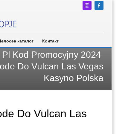
Целосен каталог
Контакт
 Pl Kod Promocyjny 2024 ️
ode Do Vulcan Las Vegas
Kasyno Polska
ode Do Vulcan Las