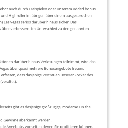
gebot auch durch Freispielen oder unserem Added bonus
er und Highroller im übrigen über einem ausgesprochen
) Las vegas seriös darüber hinaus sicher. Das
is über verbessern. Im Unterschied zu den genannten
aktionen darüber hinaus Verlosungen teilnimmt, wird das
Vegas über quasi mehrere Bonusangebote freuen.
 erfassen, dass dasjenige Vertrauen unserer Zocker des
(veraltet).
erseits gibt es dasjenige großzügige, moderne On the
geld Gewinne aberkannt werden.
code Angebote, vonseiten denen Sie profitieren können.