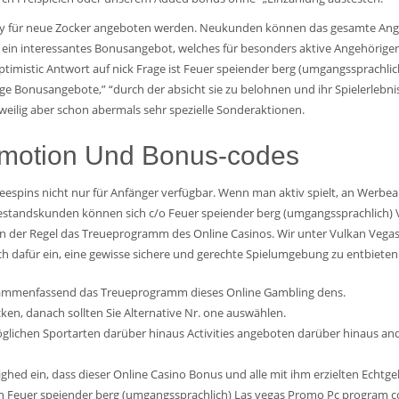
away für neue Zocker angeboten werden. Neukunden können das gesamte An
h ein interessantes Bonusangebot, welches für besonders aktive Angehörig
timistic Antwort auf nick Frage ist Feuer speiender berg (umgangssprachlich
ige Bonusangebote,” “durch der absicht sie zu belohnen und ihr Spielerlebn
eilig aber schon abermals sehr spezielle Sonderaktionen.
omotion Und Bonus-codes
espins nicht nur für Anfänger verfügbar. Wenn man aktiv spielt, an Werbe
standskunden können sich c/o Feuer speiender berg (umgangssprachlich) 
 in der Regel das Treueprogramm des Online Casinos. Wir unter Vulkan Vegas
ich dafür ein, eine gewisse sichere und gerechte Spielumgebung zu entbieten 
usammenfassend das Treueprogramm dieses Online Gambling dens.
n, danach sollten Sie Alternative Nr. one auswählen.
glichen Sportarten darüber hinaus Activities angeboten darüber hinaus and
ighed ein, dass dieser Online Casino Bonus und alle mit ihm erzielten Echt
nden Feuer speiender berg (umgangssprachlich) Las vegas Promo Pc program 