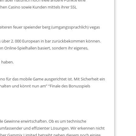
n aber natürlich noch viele andere Punkte eine
chen Casino sowie Kunden mittels ihrer SSL
weiteren feuer speiender berg (umgangssprachlich) vegas
e bis über 2. 000 European in bar zurückbekommen können.
n Online-Spielhallen basiert, sondern ihr eigenes,
n haben.
 für das mobile Game ausgerichtet ist. Mit Sicherheit ein
gehalten und könnt nun am” “Finale des Bonusspiels
nde Gewinne erwirtschaften. Ob es um technische
 umfassender und effizienter Lösungen. Wir erkennen nicht
reiber Gammix Limited betreibt neben diesem noch einige