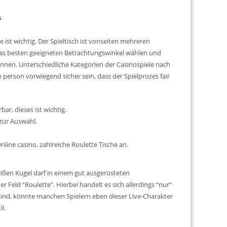
6
ist wichtig. Der Spieltisch ist vonseiten mehreren
e was besten geeigneten Betrachtungswinkel wählen und
önnen. Unterschiedliche Kategorien der Casinospiele nach
person vorwiegend sicher sein, dass der Spielprozes fair
ar, dieses ist wichtig.
zur Auswahl.
ine casino, zahlreiche Roulette Tische an.
ißen Kugel darf in einem gut ausgerüsteten
 Feld “Roulette”. Hierbei handelt es sich allerdings “nur”
sind, könnte manchen Spielern eben dieser Live-Charakter
l.