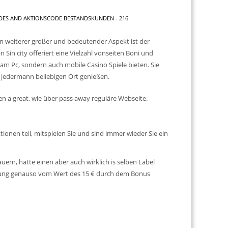
ES AND AKTIONSCODE BESTANDSKUNDEN - 216
n weiterer großer und bedeutender Aspekt ist der
Sin city offeriert eine Vielzahl vonseiten Boni und
 am Pc, sondern auch mobile Casino Spiele bieten. Sie
 jedermann beliebigen Ort genießen.
 a great, wie über pass away reguläre Webseite.
onen teil, mitspielen Sie und sind immer wieder Sie ein
uern, hatte einen aber auch wirklich is selben Label
hlung genauso vom Wert des 15 € durch dem Bonus