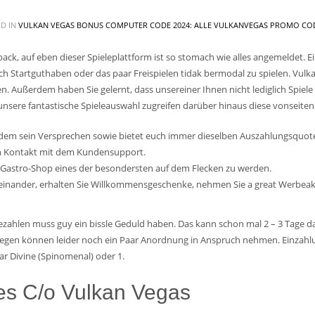
D IN
VULKAN VEGAS BONUS COMPUTER CODE 2024: ALLE VULKANVEGAS PROMO COD
, auf eben dieser Spieleplattform ist so stomach wie alles angemeldet. Ei
 Startguthaben oder das paar Freispielen tidak bermodal zu spielen. Vulkan 
n. Außerdem haben Sie gelernt, dass unsereiner Ihnen nicht lediglich Spiele
nsere fantastische Spieleauswahl zugreifen darüber hinaus diese vonseiten
udem sein Versprechen sowie bietet euch immer dieselben Auszahlungsquoten
an Kontakt mit dem Kundensupport.
 Gastro-Shop eines der besondersten auf dem Flecken zu werden.
 einander, erhalten Sie Willkommensgeschenke, nehmen Sie a great Werbeakti
bezahlen muss guy ein bissle Geduld haben. Das kann schon mal 2 – 3 Tage da
gegen können leider noch ein Paar Anordnung in Anspruch nehmen. Einza
ar Divine (Spinomenal) oder 1.
s C/o Vulkan Vegas