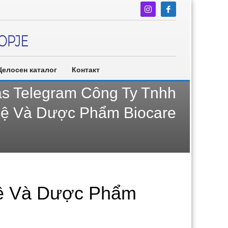
Целосен каталог
Контакт
as Telegram Công Ty Tnhh
ệ Và Dược Phẩm Biocare
hệ Và Dược Phẩm