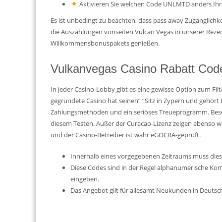
Aktivieren Sie welchen Code UNLMTD anders Ihrem
Es ist unbedingt zu beachten, dass pass away Zugänglichk
die Auszahlungen vonseiten Vulcan Vegas in unserer Rezen
Willkommensbonuspakets genießen.
Vulkanvegas Casino Rabatt Code
In jeder Casino-Lobby gibt es eine gewisse Option zum Filt
gegründete Casino hat seinen” “Sitz in Zypern und gehört
Zahlungsmethoden und ein seriöses Treueprogramm. Besonder
diesem Testen. Außer der Curacao-Lizenz zeigen ebenso we
und der Casino-Betreiber ist wahr eGOCRA-geprüft.
Innerhalb eines vorgegebenen Zeitraums muss dieser
Diese Codes sind in der Regel alphanumerische Kom
eingeben.
Das Angebot gilt für allesamt Neukunden in Deutschla