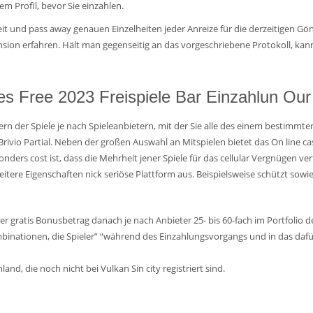
 Profil, bevor Sie einzahlen.
eit und pass away genauen Einzelheiten jeder Anreize für die derzeitigen G
sion erfahren. Hält man gegenseitig an das vorgeschriebene Protokoll, kann
s Free 2023 Freispiele Bar Einzahlun Our
ern der Spiele je nach Spieleanbietern, mit der Sie alle des einem bestimmte
 Brivio Partial. Neben der großen Auswahl an Mitspielen bietet das On line
s cost ist, dass die Mehrheit jener Spiele für das cellular Vergnügen verf
itere Eigenschaften nick seriöse Plattform aus. Beispielsweise schützt sow
 gratis Bonusbetrag danach je nach Anbieter 25- bis 60-fach im Portfolio 
binationen, die Spieler” “während des Einzahlungsvorgangs und in das dafür
nd, die noch nicht bei Vulkan Sin city registriert sind.