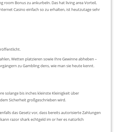
room Bonus zu ankurbeln. Das hat living area Vorteil,
nternet Casino einfach so zu erhalten, ist heutzutage sehr
öffentlicht.
nzahlen, Wetten platzieren sowie Ihre Gewinne abheben –
 Vorgängern zu Gambling dens, wie man sie heute kennt.
solange bis inches kleinste Kleinigkeit über
in dem Sicherheit großgeschrieben wird.
nfalls das Gesetz vor, dass bereits autorisierte Zahlungen
 kann razor shark echtgeld im or her es natürlich