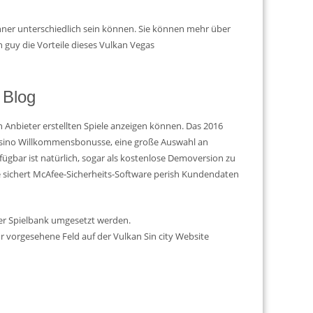
önner unterschiedlich sein können. Sie können mehr über
 guy die Vorteile dieses Vulkan Vegas
 Blog
n Anbieter erstellten Spiele anzeigen können. Das 2016
 casino Willkommensbonusse, eine große Auswahl an
ügbar ist natürlich, sogar als kostenlose Demoversion zu
ie sichert McAfee-Sicherheits-Software perish Kundendaten
der Spielbank umgesetzt werden.
 vorgesehene Feld auf der Vulkan Sin city Website