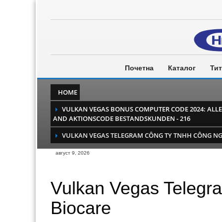
Почетна
Каталог
Тит
HOME
VULKAN VEGAS BONUS COMPUTER CODE 2024: ALL
AND AKTIONSCODE BESTANDSKUNDEN - 216
VULKAN VEGAS TELEGRAM CÔNG TY TNHH CÔNG N
август 9, 2026
Vulkan Vegas Teleg
Biocare