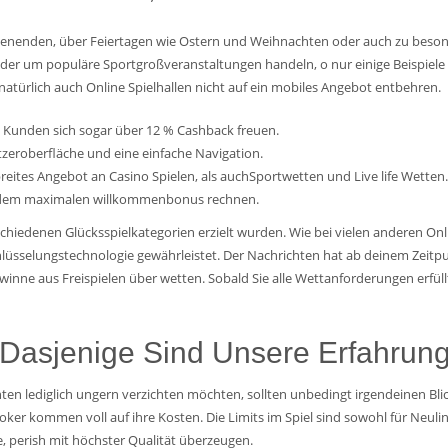
chenenden, über Feiertagen wie Ostern und Weihnachten oder auch zu beson
der um populäre Sportgroßveranstaltungen handeln, o nur einige Beispiele 
natürlich auch Online Spielhallen nicht auf ein mobiles Angebot entbehren.
 Kunden sich sogar über 12 % Cashback freuen.
zeroberfläche und eine einfache Navigation.
reites Angebot an Casino Spielen, als auchSportwetten und Live life Wetten.
t dem maximalen willkommenbonus rechnen.
rschiedenen Glücksspielkategorien erzielt wurden. Wie bei vielen anderen O
üsselungstechnologie gewährleistet. Der Nachrichten hat ab deinem Zeitpun
Gewinne aus Freispielen über wetten. Sobald Sie alle Wettanforderungen erf
 Dasjenige Sind Unsere Erfahrun
ianten lediglich ungern verzichten möchten, sollten unbedingt irgendeinen B
 kommen voll auf ihre Kosten. Die Limits im Spiel sind sowohl für Neulinge
e, perish mit höchster Qualität überzeugen.