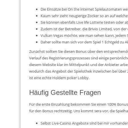
Die Einsätze bei On the internet Spielautomaten w
Kaum sehr zieht neugierige Zocker so an auf welche
Sie können ebenfalls Live life Lotterie testen oder 
Zudem ist der Betreiber, die Brivio Limited, von 
Vulkan Vegas möchte, wie man sehen kann, jedem Sp
Daher sollte man sich vor dem Spiel 1 Echtgeld zu A
Zunächst sollten Sie diesen Bonus über den entsprechenden
Verlauf des Registrierungsprozesses sind einige persönli
diesem Website klar im Mittelpunkt und der Anbieter arbei
wodurch das Angebot der Spielothek inzwischen bei über 2. 
ist eine echte Holdem poker Lobby.
Häufig Gestellte Fragen
Für die erste Einzahlung bekommen Sie einen 100% Bonus bi
für den Bonus rechtzeitig. Uns kommt sera vor, die Spielhal
Selbst Live-Casino Angebote sind bei mir vorhande