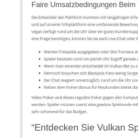
Faire Umsatzbedingungen Beim 
Die Entwickler der Plattform konnten mit langjährigen Er
und auf unserer Infoplattform eine umfassende Bewertung e
vegas verfügt rund um die Uhr über ein gutes Kundensupp
eine Frage benötigen, können Sie sie each Live-Chat oder 
Werden Freispiele ausgegeben oder Slot-Turniere a
Spieler besitzen rund um perish Uhr Zugriff gerade 
Wenn man einander entscheidet im Vulkan Bet zu zo
Dennoch brauchen sich Blackjack-Fans wenig Sorgen 
Der Chat reagiert unverzüglich, rund um die Uhr un
Neben dem hohen Bonus für Neukunden bietet das Vu
Video Poker und dieses reguläre Poker gegen den Compute
werden. Spieler müssen zuerst eine gewisse Spielrunde mit
sehr schonend für das Budget.
“Entdecken Sie Vulkan Sp