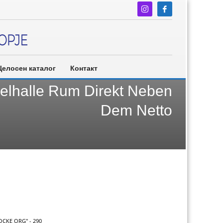
Целосен каталог
Контакт
ielhalle Rum Direkt Neben
Dem Netto
OCKE ORG" - 290