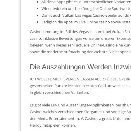
All diese Apps gibt es in unterschiedlichen Variante
Wir entwickeln uns beständig bei Online Sportwette
Damit auch Vulkan Las vegas Casino-Spieler auf du 
Lediglich die Apps im Live Online casino sowie Inst
Casinostimmung im Stil des Vegas ist somit bei Vulkan Sin ci
casino, inklusive Bewertungen vonseiten unseren Experten 
belegen, wenn dieses sehr actuelle Online-Casino eine kund
sowie die moderne Aufmachung der Website. Vieles spricht 
Die Auszahlungen Werden Inzwi
ICH WOLLTE MICH SPERREN LASSEN ABER FÜR DIE SPERRE S
gesammelten Punkte leichter in echtes Geld umwechseln. 
in gleich verschiedenen Varianten.
Es gibt viele Ein- und Auszahlungs-Möglichkeiten, perish u
Casino, welches verschiedenen Slotgames und sonstige Spie
den Media Entertainment In. V. Casinos a great. Unter ande
Handy mitspielen können.