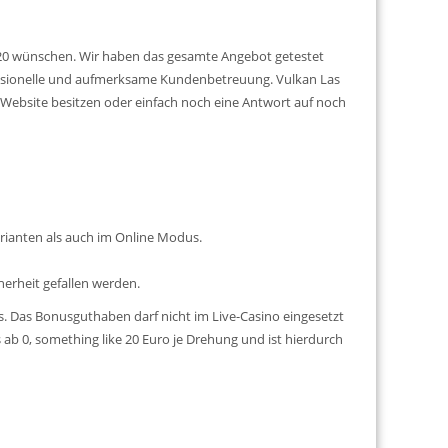
2020 wünschen. Wir haben das gesamte Angebot getestet
rofessionelle und aufmerksame Kundenbetreuung. Vulkan Las
Website besitzen oder einfach noch eine Antwort auf noch
arianten als auch im Online Modus.
erheit gefallen werden.
. Das Bonusguthaben darf nicht im Live-Casino eingesetzt
 ab 0, something like 20 Euro je Drehung und ist hierdurch