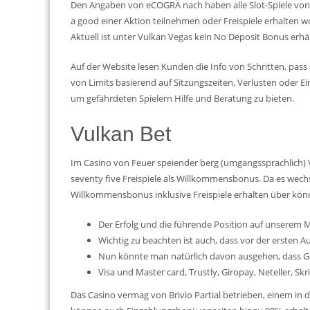
Den Angaben von eCOGRA nach haben alle Slot-Spiele von 
a good einer Aktion teilnehmen oder Freispiele erhalten wol
Aktuell ist unter Vulkan Vegas kein No Deposit Bonus erhä
Auf der Website lesen Kunden die Info von Schritten, pass
von Limits basierend auf Sitzungszeiten, Verlusten oder 
um gefährdeten Spielern Hilfe und Beratung zu bieten.
Vulkan Bet
Im Casino von Feuer speiender berg (umgangssprachlich) V
seventy five Freispiele als Willkommensbonus. Da es wech
Willkommensbonus inklusive Freispiele erhalten über kön
Der Erfolg und die führende Position auf unserem 
Wichtig zu beachten ist auch, dass vor der ersten 
Nun könnte man natürlich davon ausgehen, dass G
Visa und Master card, Trustly, Giropay, Neteller, Skr
Das Casino vermag von Brivio Partial betrieben, einem in d