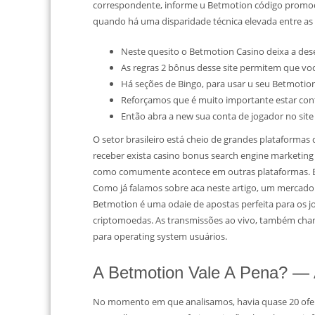
correspondente, informe u Betmotion código promoci
quando há uma disparidade técnica elevada entre as 
Neste quesito o Betmotion Casino deixa a des
As regras 2 bônus desse site permitem que vo
Há seções de Bingo, para usar u seu Betmotio
Reforçamos que é muito importante estar con
Então abra a new sua conta de jogador no site
O setor brasileiro está cheio de grandes plataforma
receber exista casino bonus search engine marketing
como comumente acontece em outras plataformas. Bast
Como já falamos sobre aca neste artigo, um mercado b
Betmotion é uma odaie de apostas perfeita para os
criptomoedas. As transmissões ao vivo, também chama
para operating system usuários.
A Betmotion Vale A Pena? —
No momento em que analisamos, havia quase 20 oferta