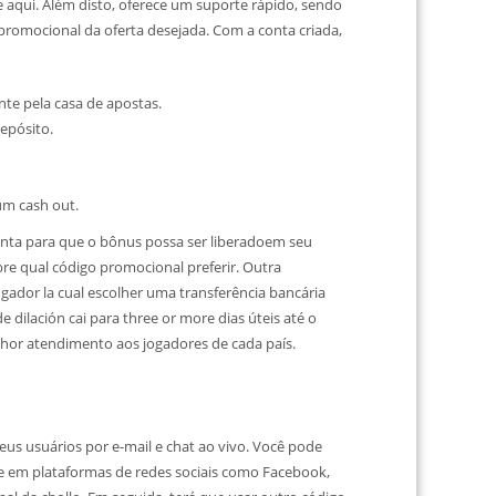
que aqui. Além disto, oferece um suporte rápido, sendo
promocional da oferta desejada. Com a conta criada,
nte pela casa de apostas.
epósito.
um cash out.
onta para que o bônus possa ser liberadoem seu
e qual código promocional preferir. Outra
ogador la cual escolher uma transferência bancária
e dilación cai para three or more dias úteis até o
hor atendimento aos jogadores de cada país.
us usuários por e-mail e chat ao vivo. Você pode
e em plataformas de redes sociais como Facebook,