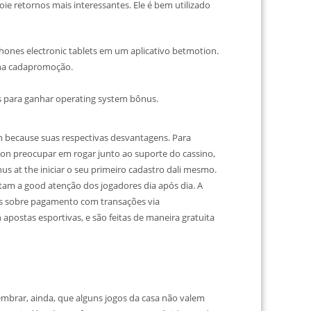
 retornos mais interessantes. Ele é bem utilizado
ones electronic tablets em um aplicativo betmotion.
 na cadapromoção.
s para ganhar operating system bônus.
m because suas respectivas desvantagens. Para
son preocupar em rogar junto ao suporte do cassino,
s at the iniciar o seu primeiro cadastro dali mesmo.
utam a good atenção dos jogadores dia após dia. A
os sobre pagamento com transações via
postas esportivas, e são feitas de maneira gratuita
embrar, ainda, que alguns jogos da casa não valem