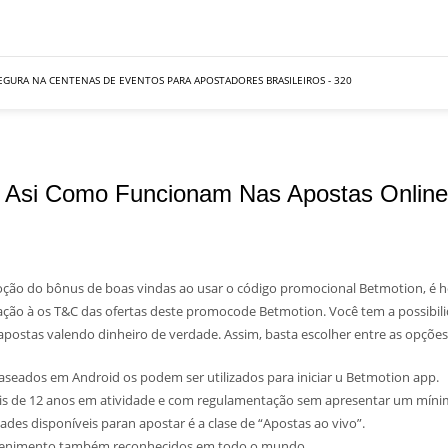
GURA NA CENTENAS DE EVENTOS PARA APOSTADORES BRASILEIROS - 320
 Asi Como Funcionam Nas Apostas Online
moção do bônus de boas vindas ao usar o código promocional Betmotion, é 
ação à os T&C das ofertas deste promocode Betmotion. Você tem a possibili
apostas valendo dinheiro de verdade. Assim, basta escolher entre as opções d
seados em Android os podem ser utilizados para iniciar u Betmotion app.
is de 12 anos em atividade e com regulamentação sem apresentar um mínim
dades disponíveis paran apostar é a clase de “Apostas ao vivo”.
retenimento também reconhecidos em todo o mundo.