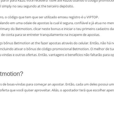
artir para R$20, você receberá 100% até R$200 usando o código promociona
simply no seu segundo at the terceiro depósito.
 o código que tem que ser utilizado emseu registro é u VIPTOP.
alando em uma odaie de apostas la cual é segura, confiável e já atua no me
rimary do Betmotion, clicar neste bonus e iniciar o teu primeiro cadastro d
o de conta para se entreter tranquilamente na incapere de apostas.
igo bônus Betmotion at the fazer apostas através do celular. Então, não há
ín, incluindo ativar o bônus de código promocional Betmotion. O melhor de
ndas e outras ofertas. Então, vantagens e benefícios não faltarão para op
tmotion?
nus de boas-vindas para começar an apostar. Então, cada um deles possui u
rta que você quiser aproveitar. Aliás, o apostador terá que escolher apen