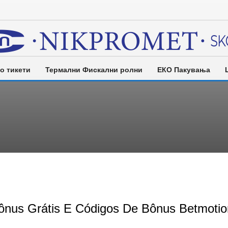
о тикети
Термални Фискални ролни
ЕКО Пакувања
ônus Grátis E Códigos De Bônus Betmotio