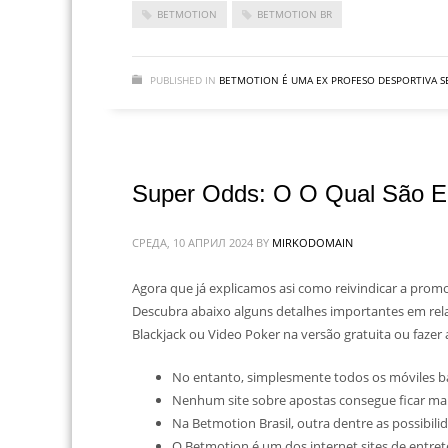
BETMOTION
BETMOTION BR
PUBLISHED IN
BETMOTION É UMA EX PROFESO DESPORTIVA SE
Super Odds: O O Qual São E
СРЕДА, 10 АПРИЛ 2024
BY
MIRKODOMAIN
Agora que já explicamos asi como reivindicar a pro
Descubra abaixo alguns detalhes importantes em rel
Blackjack ou Video Poker na versão gratuita ou fazer 
No entanto, simplesmente todos os móviles ba
Nenhum site sobre apostas consegue ficar ma
Na Betmotion Brasil, outra dentre as possibili
O Betmotion é um dos internet sites de ent