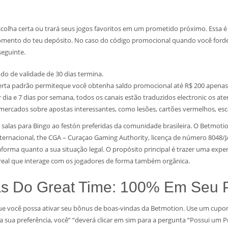
 escolha certa ou trará seus jogos favoritos em um prometido próximo. Ess
mento do teu depósito. No caso do código promocional quando você fordep
seguinte.
o de validade de 30 dias termina.
erta padrão permiteque você obtenha saldo promocional até R$ 200 apenas
ia e 7 dias por semana, todos os canais estão traduzidos electronic os ate
ercados sobre apostas interessantes, como lesões, cartões vermelhos, esca
 salas para Bingo ao festón preferidas da comunidade brasileira. O Betmoti
nternacional, the CGA – Curaçao Gaming Authority, licença de número 8048/J
aforma quanto a sua situação legal. O propósito principal é trazer uma exp
 real que interage com os jogadores de forma também orgânica.
s Do Great Time: 100% Em Seu P
 que você possa ativar seu bônus de boas-vindas da Betmotion. Use um cup
ra sua preferência, você” “deverá clicar em sim para a pergunta “Possui u