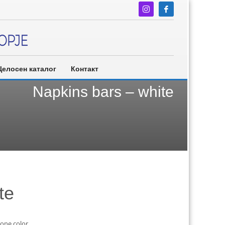
Целосен каталог
Контакт
Napkins bars – white
te
tone color