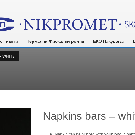
о тикети
Термални Фискални ролни
ЕКО Пакувања
– WHITE
Napkins bars – whi
Napkin can be printed with your logo in pan