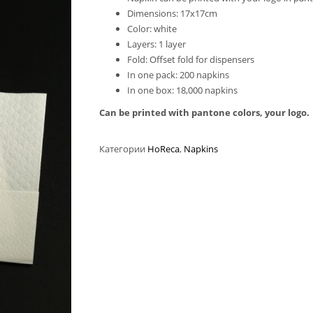
Dimensions: 17x17cm
Color: white
Layers: 1 layer
Fold: Offset fold for dispensers
In one pack: 200 napkins
In one box: 18,000 napkins
Can be printed with pantone colors, your logo.
Категории
HoReca
,
Napkins