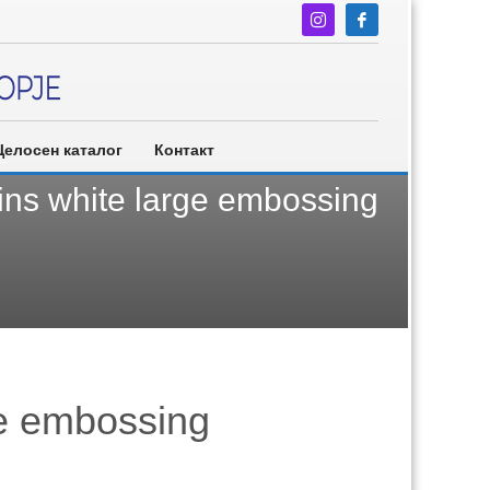
Целосен каталог
Контакт
ns white large embossing
ge embossing