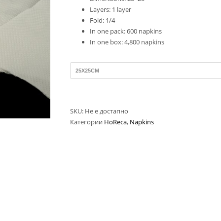
Layers: 1 layer
Fold: 1/4
In one pack: 600 napkins
In one box: 4,800 napkins
SKU:
Не е достапно
Категории
HoReca
,
Napkins