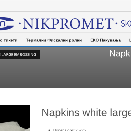
о тикети
Термални Фискални ролни
ЕКО Пакувања
Napki
E LARGE EMBOSSING
Napkins white lar
Dimensions: 25×25