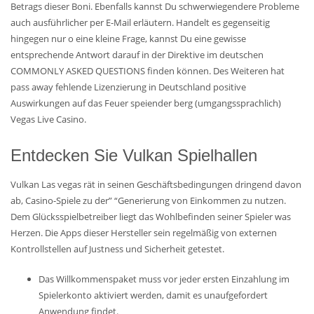
Betrags dieser Boni. Ebenfalls kannst Du schwerwiegendere Probleme
auch ausführlicher per E-Mail erläutern. Handelt es gegenseitig
hingegen nur o eine kleine Frage, kannst Du eine gewisse
entsprechende Antwort darauf in der Direktive im deutschen
COMMONLY ASKED QUESTIONS finden können. Des Weiteren hat
pass away fehlende Lizenzierung in Deutschland positive
Auswirkungen auf das Feuer speiender berg (umgangssprachlich)
Vegas Live Casino.
Entdecken Sie Vulkan Spielhallen
Vulkan Las vegas rät in seinen Geschäftsbedingungen dringend davon
ab, Casino-Spiele zu der” “Generierung von Einkommen zu nutzen.
Dem Glücksspielbetreiber liegt das Wohlbefinden seiner Spieler was
Herzen. Die Apps dieser Hersteller sein regelmäßig von externen
Kontrollstellen auf Justness und Sicherheit getestet.
Das Willkommenspaket muss vor jeder ersten Einzahlung im
Spielerkonto aktiviert werden, damit es unaufgefordert
Anwendung findet.