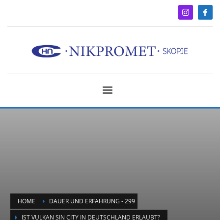
HOME
DAUER UND ERFAHRUNG - 299
IST VULKAN SIN CITY IN DEUTSCHLAND ERLAUBT?