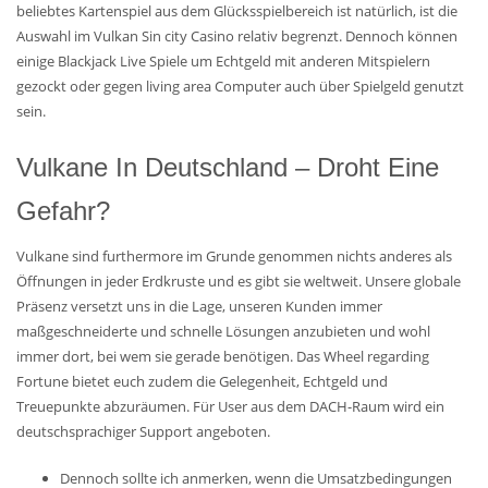
beliebtes Kartenspiel aus dem Glücksspielbereich ist natürlich, ist die
Auswahl im Vulkan Sin city Casino relativ begrenzt. Dennoch können
einige Blackjack Live Spiele um Echtgeld mit anderen Mitspielern
gezockt oder gegen living area Computer auch über Spielgeld genutzt
sein.
Vulkane In Deutschland – Droht Eine
Gefahr?
Vulkane sind furthermore im Grunde genommen nichts anderes als
Öffnungen in jeder Erdkruste und es gibt sie weltweit. Unsere globale
Präsenz versetzt uns in die Lage, unseren Kunden immer
maßgeschneiderte und schnelle Lösungen anzubieten und wohl
immer dort, bei wem sie gerade benötigen. Das Wheel regarding
Fortune bietet euch zudem die Gelegenheit, Echtgeld und
Treuepunkte abzuräumen. Für User aus dem DACH-Raum wird ein
deutschsprachiger Support angeboten.
Dennoch sollte ich anmerken, wenn die Umsatzbedingungen