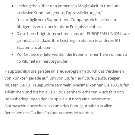
Leider gehen über den immensen Möglichkeiten rund um
exklusive Sonderangebote, Expresslieferungen,”
“nachträglichem Support und Company. nicht selten im
übrigen diverse unerfreuliche Ereignisse einher.
Diese berechtigt Unternehmen aus der EUROPEAN UNION zwar
grundsätzlich dazu, ihre Leistungen ebenso in anderen EU-
Staaten anzubieten.
Vor Ort bei der Eifel werden die Beben in einer Tiefe von bis zu
45 Kilometern hervorgerufen.
Hauptsächlich steigen Sie im Treueprogramm durch das Verdienen
von Punkten gerade auf. Um von Stufe 1 auf Stufe 2 aufzusteigen,
müssen Sie 10 Treuepunkte sammeln. Maximal können Sie 100 Stufen
erklimmen und bis hin zu zu 12% Cashback erhalten. Auch falls sich
Bonusbedingungen der Freispiele auf noch eine bestimmte
Slotmaschine beziehen, so kann das Bonusguthaben in allen
Bereichen des On-line Casinos verwendet werden.