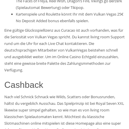
The Faces of Freya, Reel Wish, Dragon’s Fire, Vikings go Berzerk
(Spielautomat Bewertung) oder Tikipop.
Kartenspiele und Roulette könnt Ihr mit dem Vulkan Vegas 25€
No Deposit Added bonus ebenfalls spielen.
Eine gültige Glücksspiellizenz aus Curacao ist auch vorhanden, was für
die Seriosität von Vulkan Vegas spricht. Du kannst living room Support
rund um die Uhr for each Live Chat kontaktieren. Die
deutschsprachigen Mitarbeiter von VulkanVegas beistehen schnell
und ausgebildet weiter. Um im Online Casino Echtgeld einzuzahlen,
steht eine gewisse breite Palette des Zahlungsmmethoden zur
Verfügung.
Cashback
Nach viel Schnick Schnack wie Wilds, Scatters oder Bonusrunden,
hältst du vergeblich Ausschau. Das Spielprinzip ist bei Royal Seven XXL
likewise super simpel gehalten, so wie man es von living room
klassischen Spielautomaten kennt. Möchtest du klassische
Slotmaschinen online mitspielen ist diese Homepage also eine super