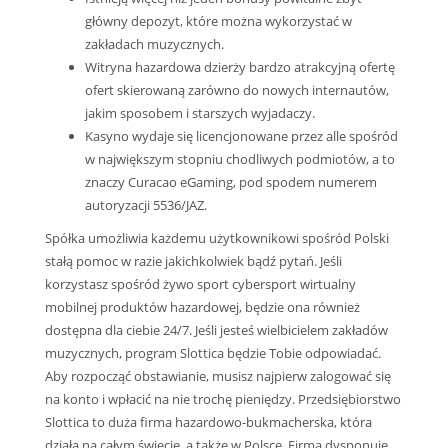
główny depozyt, które można wykorzystać w
zakładach muzycznych.
Witryna hazardowa dzierży bardzo atrakcyjną ofertę
ofert skierowaną zarówno do nowych internautów,
jakim sposobem i starszych wyjadaczy.
Kasyno wydaje się licencjonowane przez alle spośród
w największym stopniu chodliwych podmiotów, a to
znaczy Curacao eGaming, pod spodem numerem
autoryzacji 5536/JAZ.
Spółka umożliwia każdemu użytkownikowi spośród Polski
stałą pomoc w razie jakichkolwiek bądź pytań. Jeśli
korzystasz spośród żywo sport cybersport wirtualny
mobilnej produktów hazardowej, będzie ona również
dostępna dla ciebie 24/7. Jeśli jesteś wielbicielem zakładów
muzycznych, program Slottica będzie Tobie odpowiadać.
Aby rozpocząć obstawianie, musisz najpierw zalogować się
na konto i wpłacić na nie trochę pieniędzy. Przedsiębiorstwo
Slottica to duża firma hazardowo-bukmacherska, która
działa na całym świecie, a także w Polsce. Firma dysponuje