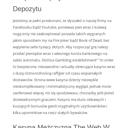
Depozytu
Jesteśmy w pełni przekonani, że słyszałeś o naszej firmy na
Facebooku bądź Youtube, ponieważ pies wraz z kulawą
nogą inny nie zaakceptować posiada takich wygranych
jakim sposobem my na Fire Joker bądź Book of Dead, bez
wątpienia setki tysięcy złotych. Aby rozpocząć grę należy
przelać pieniądze wraz z własnego konta bankowego na
saldo automatu. Slottica Gambling establishment” “in order
to bezpieczne, niezawodne i actually obiecujące kasyno wraz
z dużą różnorodnością raffgier od czasu wspaniałych
dostawców. Strona www kasyna dzierży niezwykle
nieskomplikowany i minimalistyczny wygląd, jednak może
zaoferować więcej, niż się spodziewasz, chociażby jeśli jesteś
doświadczonym graczem. Kasyno ma dużo ciekawych i
kuszących bonusów gwoli oryginalnych użytkowników i
kilka upominkow na rzecz stałych bywalców.
Kasyna Mężczyzna The Web W