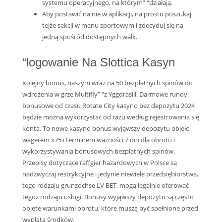
systemu operacyjnego, na którym” “działają.
Aby postawić na nie w aplikacji, na prostu poszukaj
tejże sekcji w menu sportowym i zdecyduj się na
jedną spośród dostępnych walk.
“logowanie Na Slottica Kasyn
Kolejny bonus, naszym wraz na 50 bezpłatnych spinów do
wdrożenia w grze Multifly” “z Yggdrasill. Darmowe rundy
bonusowe od czasu Rotate City kasyno bez depozytu 2024
będzie można wykorzystać od razu według rejestrowania się
konta. To nowe kasyno bonus wyjąwszy depozytu objęło
wagerem x75 i terminem ważności 7 dni dla obrotu i
wykorzystywania bonusowych bezpłatnych spinów.
Przepisy dotyczące raffgier hazardowych w Polsce są
nadzwyczaj restrykcyjne i jedynie niewiele przedsiębiorstwa,
tego rodzaju grunzochse LV BET, mogą legalnie oferować
tegoż rodzaju usługi. Bonusy wyjąwszy depozytu są często
objęte warunkami obrotu, które muszą być spełnione przed
wypłatą środków.