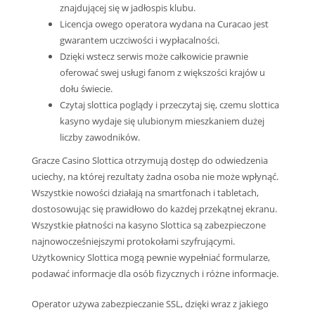
znajdującej się w jadłospis klubu.
Licencja owego operatora wydana na Curacao jest
gwarantem uczciwości i wypłacalności.
Dzięki wstecz serwis może całkowicie prawnie
oferować swej usługi fanom z większości krajów u
dołu świecie.
Czytaj slottica poglądy i przeczytaj się, czemu slottica
kasyno wydaje się ulubionym mieszkaniem dużej
liczby zawodników.
Gracze Casino Slottica otrzymują dostęp do odwiedzenia
uciechy, na której rezultaty żadna osoba nie może wpłynąć.
Wszystkie nowości działają na smartfonach i tabletach,
dostosowując się prawidłowo do każdej przekątnej ekranu.
Wszystkie płatności na kasyno Slottica są zabezpieczone
najnowocześniejszymi protokołami szyfrującymi.
Użytkownicy Slottica mogą pewnie wypełniać formularze,
podawać informacje dla osób fizycznych i różne informacje.
Operator używa zabezpieczanie SSL, dzięki wraz z jakiego