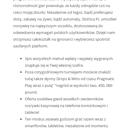
różnorodność gier powoduje, że każdy odnajdzie coś na
rzecz mojej dziurki. Niezależnie od tegoż, bądź preferujesz
sloty, zabawy na żywo, bądź automaty, Slottica PL umożliwi
rozrywkę na najwyższym szczeblu, dostosowaną do
odwiedzenia wymagań polskich użytkowników. Dzięki nam
otrzymasz całokształt na ignoranci i wybierzesz spośród
zaufanych platform.
Spis wszystkich metod wpłaty i wypłaty wygranych
znajduje się w Twej własnej szafce.
Poza cotygodniowymi turniejami możecie znaleźć
tutaj także słynny Drops & Wins od czasu Pragmatic
Play wraz z pulą” “nagród w wyskości two, 450, 000
pound.
Oferta osobliwa gwoli wszelkich zwolenników
rozrywki kasynowej na telefonie komórkowym i
tablecie!
Ten modus zezwala gościom grać razem wraz z
smartfonów, tabletów, niezależnie od momentu