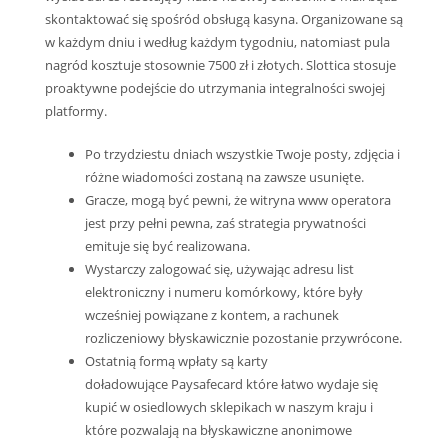
skontaktować się spośród obsługą kasyna. Organizowane są
w każdym dniu i według każdym tygodniu, natomiast pula
nagród kosztuje stosownie 7500 zł i złotych. Slottica stosuje
proaktywne podejście do utrzymania integralności swojej
platformy.
Po trzydziestu dniach wszystkie Twoje posty, zdjęcia i
różne wiadomości zostaną na zawsze usunięte.
Gracze, mogą być pewni, że witryna www operatora
jest przy pełni pewna, zaś strategia prywatności
emituje się być realizowana.
Wystarczy zalogować się, używając adresu list
elektroniczny i numeru komórkowy, które były
wcześniej powiązane z kontem, a rachunek
rozliczeniowy błyskawicznie pozostanie przywrócone.
Ostatnią formą wpłaty są karty
doładowujące Paysafecard które łatwo wydaje się
kupić w osiedlowych sklepikach w naszym kraju i
które pozwalają na błyskawiczne anonimowe