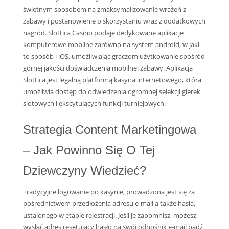
świetnym sposobem na zmaksymalizowanie wrażeń z
zabawy i postanowienie o skorzystaniu wraz z dodatkowych
nagród. Slottica Casino podaje dedykowane aplikacje
komputerowe mobilne zarówno na system android, w jaki
to sposób i iOS, umożliwiając graczom użytkowanie spośród
górnej jakości doświadczenia mobilnej zabawy. Aplikacja
Slottica jest legalną platformą kasyna internetowego, która
umożliwia dostęp do odwiedzenia ogromnej selekcji gierek
slotowych i ekscytujących funkcji turniejowych.
Strategia Content Marketingowa
– Jak Powinno Się O Tej
Dziewczyny Wiedzieć?
Tradycyjne logowanie po kasynie, prowadzona jest się za
pośrednictwem przedłożenia adresu e-mail a także hasła,
ustalonego w etapie rejestracji. Jeśli je zapomnisz, możesz
wysłać adres resetujący hasło na swój odnośnik e-mail bądź