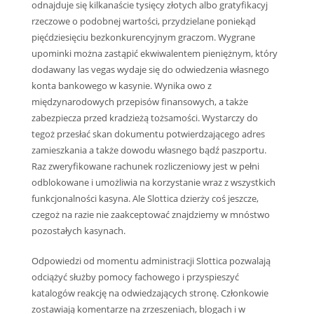
odnajduje się kilkanaście tysięcy złotych albo gratyfikacyj
rzeczowe o podobnej wartości, przydzielane poniekąd
pięćdziesięciu bezkonkurencyjnym graczom. Wygrane
upominki można zastąpić ekwiwalentem pieniężnym, który
dodawany las vegas wydaje się do odwiedzenia własnego
konta bankowego w kasynie. Wynika owo z
międzynarodowych przepisów finansowych, a także
zabezpiecza przed kradzieżą tożsamości. Wystarczy do
tegoż przesłać skan dokumentu potwierdzającego adres
zamieszkania a także dowodu własnego bądź paszportu.
Raz zweryfikowane rachunek rozliczeniowy jest w pełni
odblokowane i umożliwia na korzystanie wraz z wszystkich
funkcjonalności kasyna. Ale Slottica dzierży coś jeszcze,
czegoż na razie nie zaakceptować znajdziemy w mnóstwo
pozostałych kasynach.
Odpowiedzi od momentu administracji Slottica pozwalają
odciążyć służby pomocy fachowego i przyspieszyć
katalogów reakcję na odwiedzających stronę. Członkowie
zostawiają komentarze na zrzeszeniach, blogach i w