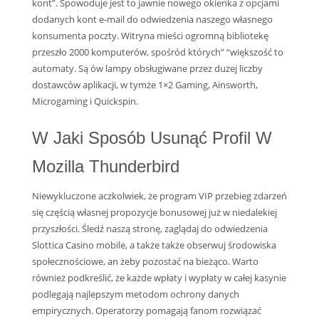
kont”. Spowoduje jest to jawnie nowego okienka z opcjami
dodanych kont e-mail do odwiedzenia naszego własnego
konsumenta poczty. Witryna mieści ogromną bibliotekę
przeszło 2000 komputerów, spośród których” “większość to
automaty. Są ów lampy obsługiwane przez dużej liczby
dostawców aplikacji, w tymże 1×2 Gaming, Ainsworth,
Microgaming i Quickspin.
W Jaki Sposób Usunąć Profil W
Mozilla Thunderbird
Niewykluczone aczkolwiek, że program VIP przebieg zdarzeń
się częścią własnej propozycje bonusowej już w niedalekiej
przyszłości. Śledź naszą stronę, zaglądaj do odwiedzenia
Slottica Casino mobile, a także także obserwuj środowiska
społecznościowe, an żeby pozostać na bieżąco. Warto
również podkreślić, że każde wpłaty i wypłaty w całej kasynie
podlegają najlepszym metodom ochrony danych
empirycznych. Operatorzy pomagają fanom rozwiązać