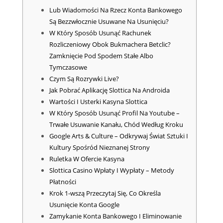
Lub Wiadomości Na Rzecz Konta Bankowego
Są Bezzwłocznie Usuwane Na Usunięciu?
W Który Sposób Usunąć Rachunek
Rozliczeniowy Obok Bukmachera Betclic?
Zamknięcie Pod Spodem Stałe Albo
Tymczasowe
Czym Są Rozrywki Live?
Jak Pobrać Aplikację Slottica Na Androida
Wartości I Usterki Kasyna Slottica
W Który Sposób Usunąć Profil Na Youtube –
Trwałe Usuwanie Kanału, Chód Według Kroku
Google Arts & Culture – Odkrywaj Świat Sztuki I
Kultury Spośród Nieznanej Strony
Ruletka W Ofercie Kasyna
Slottica Casino Wpłaty I Wypłaty – Metody
Płatności
Krok 1-wszą Przeczytaj Się, Co Określa
Usunięcie Konta Google
Zamykanie Konta Bankowego I Eliminowanie