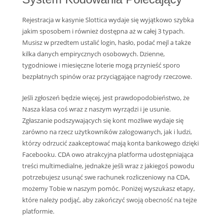
Rejestracja w kasynie Slottica wydaje się wyjątkowo szybka
jakim sposobem i również dostępna aż w całej 3 typach.
Musisz w przedtem ustalić login, hasło, podać mejl a także
kilka danych empirycznych osobowych. Dzienne,
tygodniowe i miesięczne loterie mogą przynieść sporo
bezpłatnych spinów oraz przyciągające nagrody rzeczowe.
Jeśli zgłoszeń będzie więcej, jest prawdopodobieństwo, że
Nasza klasa coś wraz z naszym wyrządzi i je usunie.
Zgłaszanie podszywających się kont możliwe wydaje się
zarówno na rzecz użytkowników zalogowanych, jak i ludzi,
którzy odrzucić zaakceptować mają konta bankowego dzięki
Facebooku. CDA owo atrakcyjna platforma udostępniająca
treści multimedialne, jednakże jeśli wraz z jakiegoś powodu
potrzebujesz usunąć swe rachunek rozliczeniowy na CDA,
możemy Tobie w naszym pomóc. Poniżej wyszukasz etapy,
które należy podjąć, aby zakończyć swoją obecność na tejże
platformie.