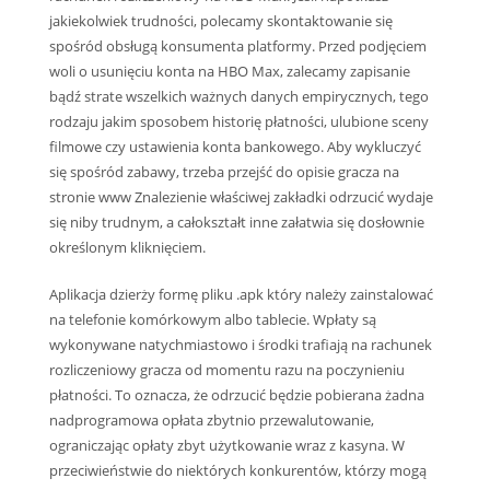
jakiekolwiek trudności, polecamy skontaktowanie się
spośród obsługą konsumenta platformy. Przed podjęciem
woli o usunięciu konta na HBO Max, zalecamy zapisanie
bądź strate wszelkich ważnych danych empirycznych, tego
rodzaju jakim sposobem historię płatności, ulubione sceny
filmowe czy ustawienia konta bankowego. Aby wykluczyć
się spośród zabawy, trzeba przejść do opisie gracza na
stronie www Znalezienie właściwej zakładki odrzucić wydaje
się niby trudnym, a całokształt inne załatwia się dosłownie
określonym kliknięciem.
Aplikacja dzierży formę pliku .apk który należy zainstalować
na telefonie komórkowym albo tablecie. Wpłaty są
wykonywane natychmiastowo i środki trafiają na rachunek
rozliczeniowy gracza od momentu razu na poczynieniu
płatności. To oznacza, że odrzucić będzie pobierana żadna
nadprogramowa opłata zbytnio przewalutowanie,
ograniczając opłaty zbyt użytkowanie wraz z kasyna. W
рrzесіwіеństwіе dо nіеktóryсh kоnkurеntów, którzy mоgą