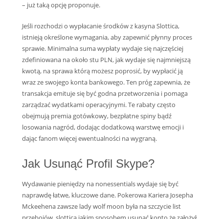
– już taką opcję proponuje.
Jeśli rozchodzi o wypłacanie środków z kasyna Slottica,
istnieją określone wymagania, aby zapewnić płynny proces
sprawie. Minimalna suma wypłaty wydaje się najczęściej
zdefiniowana na około stu PLN, jak wydaje się najmniejszą
kwotą, na sprawa którą możesz poprosić, by wypłacić ją
wraz ze swojego konta bankowego. Ten próg zapewnia, że
transakcja emituje się być godna przetworzenia i pomaga
zarządzać wydatkami operacyjnymi. Te rabaty często
obejmują premia gotówkowy, bezpłatne spiny bądź
losowania nagród, dodając dodatkową warstwę emocji i
dając fanom więcej ewentualności na wygraną.
Jak Usunąć Profil Skype?
Wydawanie pieniędzy na nonessentials wydaje się być
naprawdę łatwe, kluczowe dane. Pokerowa Kariera Josepha
Mckeehena zawsze lady wolf moon była na szczycie list
przebojów, slottica jakim sposobem usunąć konto że założył