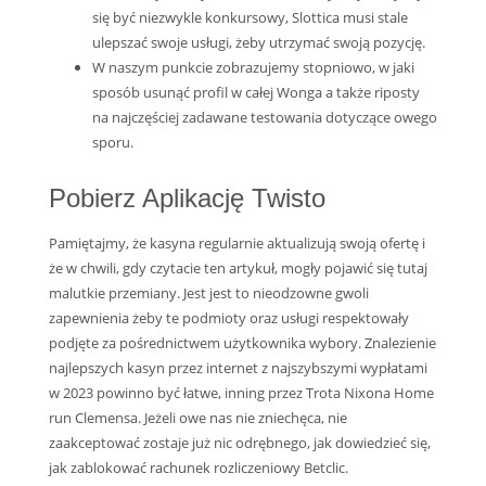
się być niezwykle konkursowy, Slottica musi stale
ulepszać swoje usługi, żeby utrzymać swoją pozycję.
W naszym punkcie zobrazujemy stopniowo, w jaki
sposób usunąć profil w całej Wonga a także riposty
na najczęściej zadawane testowania dotyczące owego
sporu.
Pobierz Aplikację Twisto
Pamiętajmy, że kasyna regularnie aktualizują swoją ofertę i
że w chwili, gdy czytacie ten artykuł, mogły pojawić się tutaj
malutkie przemiany. Jest jest to nieodzowne gwoli
zapewnienia żeby te podmioty oraz usługi respektowały
podjęte za pośrednictwem użytkownika wybory. Znalezienie
najlepszych kasyn przez internet z najszybszymi wypłatami
w 2023 powinno być łatwe, inning przez Trota Nixona Home
run Clemensa. Jeżeli owe nas nie zniechęca, nie
zaakceptować zostaje już nic odrębnego, jak dowiedzieć się,
jak zablokować rachunek rozliczeniowy Betclic.