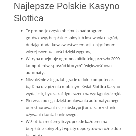
Najlepsze Polskie Kasyno
Slottica
Te promocje często obejmują nadprogram
gotówkowy, bezpłatne spiny lub losowania nagród,
dodając dodatkową warstwę emocji i dając fanom
więcej ewentualności dzięki wygraną.
Witryna obejmuje ogromną bibliotekę przeszło 2000
komputerów, spośród których” “większość owo
automaty.
Niezależnie z tego, lub gracie u dołu komputerze,
bądź na urządzeniu mobilnym, świat Slottica Kasyno
wydaje się być za każdym razem na wyciągnięcie ręki.
Pierwsza polega dzięki anulowaniu automatycznego
odrestaurowania się subskrypcji oraz zaprzestaniu
używania konta bankowego.
W Slottica możemy liczyć przede każdemu na
bezpłatne spiny zbyt wpłaty depozytów w różne dób
tygodnia.