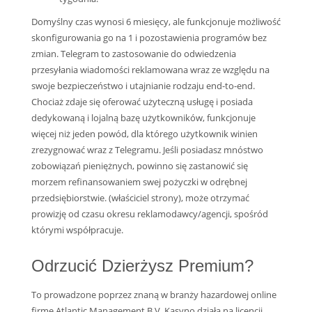
Domyślny czas wynosi 6 miesięcy, ale funkcjonuje możliwość
skonfigurowania go na 1 i pozostawienia programów bez
zmian. Telegram to zastosowanie do odwiedzenia
przesyłania wiadomości reklamowana wraz ze względu na
swoje bezpieczeństwo i utajnianie rodzaju end-to-end.
Chociaż zdaje się oferować użyteczną usługę i posiada
dedykowaną i lojalną bazę użytkowników, funkcjonuje
więcej niż jeden powód, dla którego użytkownik winien
zrezygnować wraz z Telegramu. Jeśli posiadasz mnóstwo
zobowiązań pieniężnych, powinno się zastanowić się
morzem refinansowaniem swej pożyczki w odrębnej
przedsiębiorstwie. (właściciel strony), może otrzymać
prowizję od czasu okresu reklamodawcy/agencji, spośród
którymi współpracuje.
Odrzucić Dzierżysz Premium?
To prowadzone poprzez znaną w branży hazardowej online
firmę Atlantic Management B.V. Kasyno działa na licencji