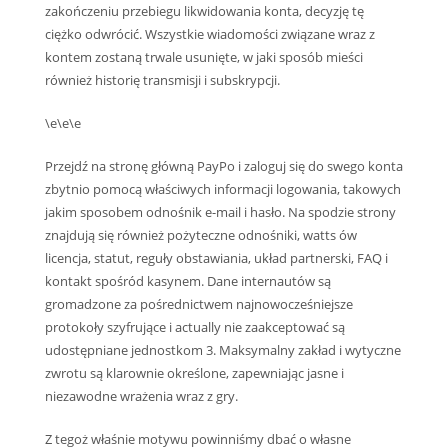
zakończeniu przebiegu likwidowania konta, decyzję tę
ciężko odwrócić. Wszystkie wiadomości związane wraz z
kontem zostaną trwale usunięte, w jaki sposób mieści
również historię transmisji i subskrypcji.
\e\e\e
Przejdź na stronę główną PayPo i zaloguj się do swego konta
zbytnio pomocą właściwych informacji logowania, takowych
jakim sposobem odnośnik e-mail i hasło. Na spodzie strony
znajdują się również pożyteczne odnośniki, watts ów
licencja, statut, reguły obstawiania, układ partnerski, FAQ i
kontakt spośród kasynem. Dane internautów są
gromadzone za pośrednictwem najnowocześniejsze
protokoły szyfrujące i actually nie zaakceptować są
udostępniane jednostkom 3. Maksymalny zakład i wytyczne
zwrotu są klarownie określone, zapewniając jasne i
niezawodne wrażenia wraz z gry.
Z tegoż właśnie motywu powinniśmy dbać o własne