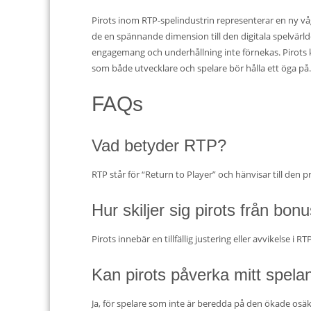
Pirots inom RTP-spelindustrin representerar en ny vå
de en spännande dimension till den digitala spelvär
engagemang och underhållning inte förnekas. Pirots 
som både utvecklare och spelare bör hålla ett öga på.
FAQs
Vad betyder RTP?
RTP står för “Return to Player” och hänvisar till den p
Hur skiljer sig pirots från bon
Pirots innebär en tillfällig justering eller avvikels
Kan pirots påverka mitt spela
Ja, för spelare som inte är beredda på den ökade osä