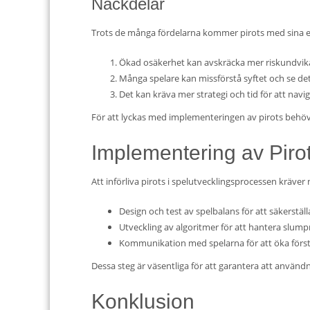
Nackdelar
Trots de många fördelarna kommer pirots med sina 
Ökad osäkerhet kan avskräcka mer riskundvik
Många spelare kan missförstå syftet och se det
Det kan kräva mer strategi och tid för att navig
För att lyckas med implementeringen av pirots behövs
Implementering av Pirot
Att införliva pirots i spelutvecklingsprocessen kräve
Design och test av spelbalans för att säkerställa
Utveckling av algoritmer för att hantera slump
Kommunikation med spelarna för att öka förstå
Dessa steg är väsentliga för att garantera att användn
Konklusion