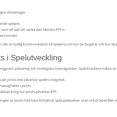
egna utmaningar:
ande spelare.
 som ett sätt att sänka den faktiska RTP:n.
era korrekt.
 det en tydlig kommunikation till spelarna om hur de fungerar och hur de 
s i Spelutveckling
r noggrann planering och strategiska överväganden. Spelutvecklare måste se 
 att pirots inte påverkar spelets integritet.
mässigheten i pirots.
elsen kring hur pirots påverkar RTP.
ingen av pirots inte bara förbättrar spelupplevelsen utan också bibehåller en 