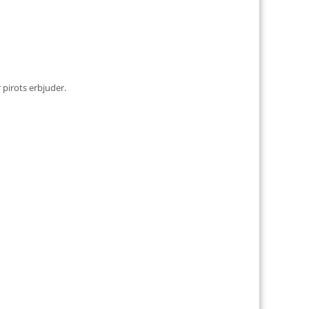
 pirots erbjuder.