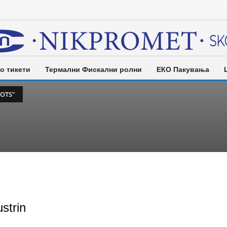
о тикети
Термални Фискални ролни
ЕКО Пакувања
ROTS"
strin