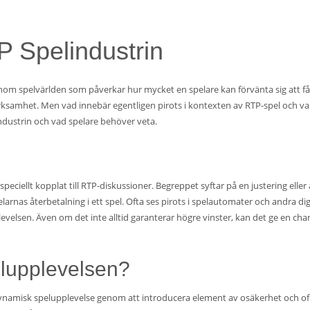
P Spelindustrin
 inom spelvärlden som påverkar hur mycket en spelare kan förvänta sig att få 
samhet. Men vad innebär egentligen pirots i kontexten av RTP-spel och varfö
industrin och vad spelare behöver veta.
, speciellt kopplat till RTP-diskussioner. Begreppet syftar på en justering el
larnas återbetalning i ett spel. Ofta ses pirots i spelautomater och andra d
velsen. Även om det inte alltid garanterar högre vinster, kan det ge en chan
elupplevelsen?
 dynamisk spelupplevelse genom att introducera element av osäkerhet och 