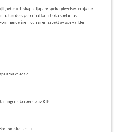
jligheter och skapa djupare spelupplevelser, erbjuder
m, kan dess potential för att öka spelarnas
e kommande åren, och är en aspekt av spelvärlden
spelarna över tid.
tbetalningen oberoende av RTP.
 ekonomiska beslut.