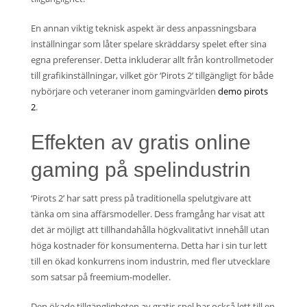
En annan viktig teknisk aspekt är dess anpassningsbara
inställningar som låter spelare skräddarsy spelet efter sina
egna preferenser. Detta inkluderar allt från kontrollmetoder
till grafikinställningar, vilket gör ‘Pirots 2’ tillgängligt för både
nybörjare och veteraner inom gamingvärlden
demo pirots
2
.
Effekten av gratis online
gaming på spelindustrin
‘Pirots 2’ har satt press på traditionella spelutgivare att
tänka om sina affärsmodeller. Dess framgång har visat att
det är möjligt att tillhandahålla högkvalitativt innehåll utan
höga kostnader för konsumenterna. Detta har i sin tur lett
till en ökad konkurrens inom industrin, med fler utvecklare
som satsar på freemium-modeller.
Den ökade tillgängligheten av gratis spel har också lett till en