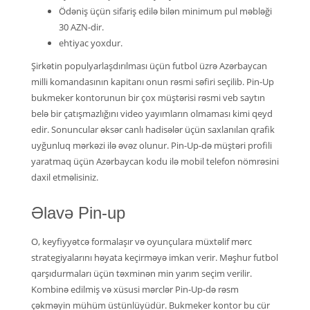
Ödəniş üçün sifariş edilə bilən minimum pul məbləği
30 AZN-dir.
ehtiyac yoxdur.
Şirkətin populyarlaşdırılması üçün futbol üzrə Azərbaycan
milli komandasının kapitanı onun rəsmi səfiri seçilib. Pin-Up
bukmeker kontorunun bir çox müştərisi rəsmi veb saytın
belə bir çatışmazlığını video yayımların olmaması kimi qeyd
edir. Sonuncular əksər canlı hadisələr üçün saxlanılan qrafik
uyğunluq mərkəzi ilə əvəz olunur. Pin-Up-də müştəri profili
yaratmaq üçün Azərbaycan kodu ilə mobil telefon nömrəsini
daxil etməlisiniz.
Əlavə Pin-up
O, keyfiyyətcə formalaşır və oyunçulara müxtəlif mərc
strategiyalarını həyata keçirməyə imkan verir. Məşhur futbol
qarşıdurmaları üçün təxminən min yarım seçim verilir.
Kombinə edilmiş və xüsusi mərclər Pin-Up-də rəsm
çəkməyin mühüm üstünlüyüdür. Bukmeker kontor bu cür