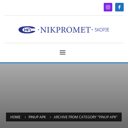
HOME
PINUP APK
ARCHIVE FROM CATEGORY "PINUP APK"