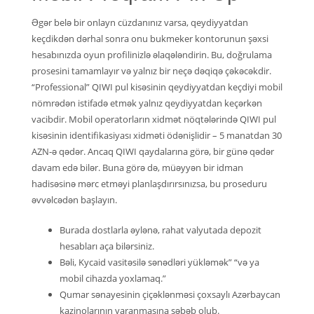
Əgər belə bir onlayn cüzdanınız varsa, qeydiyyatdan
keçdikdən dərhal sonra onu bukmeker kontorunun şəxsi
hesabınızda oyun profilinizlə əlaqələndirin. Bu, doğrulama
prosesini tamamlayır və yalnız bir neçə dəqiqə çəkəcəkdir.
“Professional” QIWI pul kisəsinin qeydiyyatdan keçdiyi mobil
nömrədən istifadə etmək yalnız qeydiyyatdan keçərkən
vacibdir. Mobil operatorların xidmət nöqtələrində QIWI pul
kisəsinin identifikasiyası xidməti ödənişlidir – 5 manatdan 30
AZN-ə qədər. Ancaq QIWI qaydalarına görə, bir günə qədər
davam edə bilər. Buna görə də, müəyyən bir idman
hadisəsinə mərc etməyi planlaşdırırsınızsa, bu proseduru
əvvəlcədən başlayın.
Burada dostlarla əylənə, rahat valyutada depozit
hesabları aça bilərsiniz.
Bəli, Kycaid vasitəsilə sənədləri yükləmək” “və ya
mobil cihazda yoxlamaq.”
Qumar sənayesinin çiçəklənməsi çoxsaylı Azərbaycan
kazinolarının yaranmasına səbəb olub.