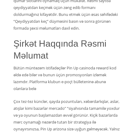
qumar slotlarını oynamaq üçün mükafat. Rəsmi saytda
qeydiyyatdan keçmək üçün zəng edib formanı
doldurmağınız kifayətdir. Bunu etmək üçün əsas səhifədəki
“Qeydiyyatdan keç” düyməsini basın və sonra görünən
formada şəxsi məlumatları daxil edin.
Şirkət Haqqında Rəsmi
Məlumat
Bütün müntəzəm istifadəçilər Pin Up casinoda reward kod
əldə edə bilər və bunun üçün promosyonları izləmək
lazımdır. Platforma klubun e-poçt bülleteninə abunə
olanlara belə
Çox tez-tez künclər, qayda pozuntuları, xəbərdarlıqlar, aslar,
atışlar kimi bazarlar mercado” “siyahısında tamamilə yoxdur
və ya oyunun başlamazdan əvvəl görünür. Kiçik bazarlarda
mərc oynamağı nəzərdə tutan bir strategiya ilə
oynayırsınızsa, Pin Up arizona sizə uyğun gəlməyəcək. Yalnız