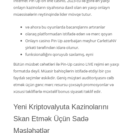
Internet Pin Up on line casino, 2023-cü ilə görə ən yaxşı
onlayn kazinoların siyahısına daxil olan ən yaxşı onlayn
müəssisələrin reytinqində lider mövqe tutur.
və ahora bu oyunlarda bacarıqlarını artıranlar
olaraq platformadan istifadə edən və mərc qoyan
Onlayn casino Pin Up azerbaijan məşhur CarlettaNV
şirkəti tərəfindən idarə olunur.
funksionallığını qoruyub saxlamış, eyni
Bütün müsbət cəhətləri ilə Pin-Up casino LIVE rejimi ən yaxşı
formatda deyil. Müasir bahisçilərin istifadə etdiyi bir çox
faydalı seçimlər əskikdir. Geniş müştəri auditoriyasını cəlb
etmək üçün gənc mərc resursu çoxsaylı promosyonlar və
xüsusi təkliflərlə müxtəlif bonus siyasəti təklif edir.
Yeni Kriptovalyuta Kazinolarını
Skan Etmək Üçün Sadə
Məsləhətlər