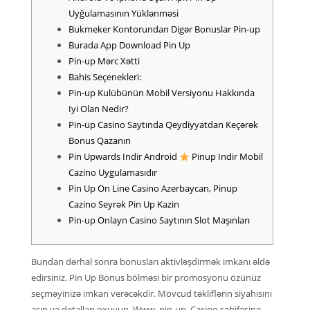
Uyğulamasının Yüklənməsi
Bukmeker Kontorundan Digər Bonuslar Pin-up
Burada App Download Pin Up
Pin-up Mərc Xətti
Bahis Seçenekleri:
Pin-up Kulübünün Mobil Versiyonu Hakkında
Iyi Olan Nedir?
Pin-up Casino Saytında Qeydiyyatdan Keçərək
Bonus Qazanın
Pin Upwards Indir Android
Pinup Indir Mobil
Cazino Uygulamasıdır
Pin Up On Line Casino Azerbaycan, Pinup
Cazino Seyrək Pin Up Kazin
Pin-up Onlayn Casino Saytının Slot Maşınları
Bundan dərhal sonra bonusları aktivləşdirmək imkanı əldə
edirsiniz. Pin Up Bonus bölməsi bir promosyonu özünüz
seçməyinizə imkan verəcəkdir. Mövcud təkliflərin siyahısını
açın və detalları oxuyun. Www. pin-up. Casino səhifəsinə