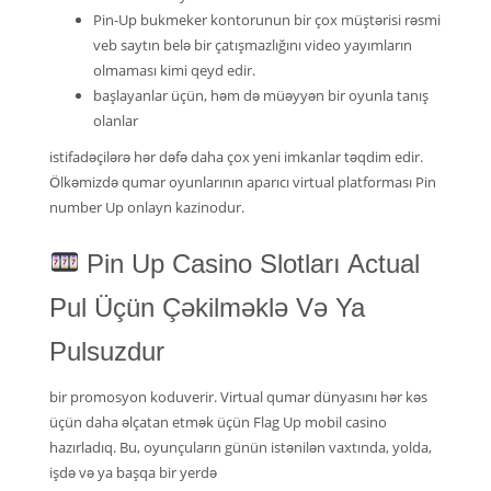
Pin-Up bukmeker kontorunun bir çox müştərisi rəsmi
veb saytın belə bir çatışmazlığını video yayımların
olmaması kimi qeyd edir.
başlayanlar üçün, həm də müəyyən bir oyunla tanış
olanlar
istifadəçilərə hər dəfə daha çox yeni imkanlar təqdim edir.
Ölkəmizdə qumar oyunlarının aparıcı virtual platforması Pin
number Up onlayn kazinodur.
Pin Up Casino Slotları Actual
Pul Üçün Çəkilməklə Və Ya
Pulsuzdur
bir promosyon koduverir. Virtual qumar dünyasını hər kəs
üçün daha əlçatan etmək üçün Flag Up mobil casino
hazırladıq. Bu, oyunçuların günün istənilən vaxtında, yolda,
işdə və ya başqa bir yerdə