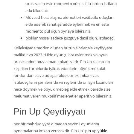
sırası və en este momento xüsusi filtrlərdən istifadə
edə bilərsiniz.
Mövcud hesablaşma xidmətləri vasitəsilə uduşları
əldə edərək rahat şəraitdə əylənmək və en este
momento pul üçün oynaya bilərsiniz.
bloklanmışsa, sadəcə güzgüyə daxil olun, istifadəçi
Kolleksiyada təqdim olunan bütün slotlar əla keyfiyyətə
malikdir və 2023-ci ildə oyunçulara əylənmək və oyun
prosesindən həzz almaq imkanı verir. Pin Up casino-də
keçirilən turnirlərdə iştirak edənlərin böyük mükafat
fondundan əlavə uduşlar əldə etmək imkanı var.
İstifadəçilərin şərhlərində və rəylərində onlayn kazinoları
necə döymək və böyük məbləğ əldə etmək barədə sizə
məlumat verən müxtəlif məsləhətlər aperitivo bilərsiniz.
Pin Up Qeydiyyatı
heç bir məhdudiyyət olmadan sevimli oyunlarını
oynamalarına imkan verəcəkdir. Pin Up’ı
pin up yükle