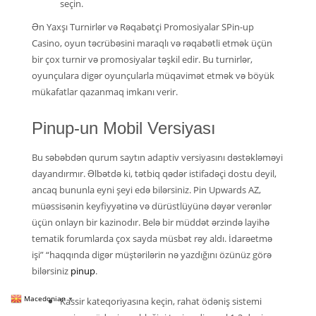
seçin.
Ən Yaxşı Turnirlər və Rəqabətçi Promosiyalar SPin-up
Casino, oyun təcrübəsini maraqlı və rəqabətli etmək üçün
bir çox turnir və promosiyalar təşkil edir. Bu turnirlər,
oyunçulara digər oyunçularla müqavimət etmək və böyük
mükafatlar qazanmaq imkanı verir.
Pinup-un Mobil Versiyası
Bu səbəbdən qurum saytın adaptiv versiyasını dəstəkləməyi
dayandırmır. Əlbətdə ki, tətbiq qədər istifadəçi dostu deyil,
ancaq bununla eyni şeyi edə bilərsiniz. Pin Upwards AZ,
müəssisənin keyfiyyətinə və dürüstlüyünə dəyər verənlər
üçün onlayn bir kazinodır. Belə bir müddət ərzində layihə
tematik forumlarda çox sayda müsbət rəy aldı. İdarəetmə
işi” “haqqında digər müştərilərin nə yazdığını özünüz görə
bilərsiniz
pinup
.
Macedonian
▼
Kassir kateqoriyasına keçin, rahat ödəniş sistemi