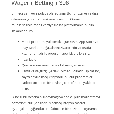
Wager ( Betting ) 306
bir neçə saniyəyə pulsuz olaraq smartfonunuza və ya digər
cihazınıza çox sürətli yükləyə bilərsiniz. Qumar
müəssisəsinin mobil versiyası əsas platformanın bütün
imkanlarını və
Mobil proqramı yükləmək üçün rəsmi App Store və
Play Market mağazalarını ziyarət edə və orada
kazinonun adı ilə proqram aperitivo bilərsiniz.
hazırladıq.
Qumar müəssisəsinin mobil versiyası əsas
Sayta və ya güzgüyə daxil olmaq üçünPin Up casino,
sayta daxil olmaq kifayətdir, bu cür proqramlar
sadəcə təcrübəli bir başlanğıc tərəfindən yüklənə
bilər.
İkincisi, bir hesaba pul qoymağı və həqiqi pula mərc etməyi
nəzərdə tutur. Şanslarını sınamaq istəyən cəsarətli
oyunçulara uyğundur. İstifadəçinin bir kazinoda oynamaq,