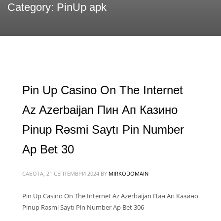
Category: PinUp apk
Pin Up Casino On The Internet
Az Azerbaijan Пин Ап Казино
Pinup Rəsmi Saytı Pin Number
Ap Bet 30
САБОТА, 21 СЕПТЕМВРИ 2024
BY
MIRKODOMAIN
Pin Up Casino On The Internet Az Azerbaijan Пин Ап Казино
Pinup Rəsmi Saytı Pin Number Ap Bet 306