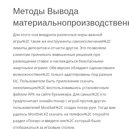
Методы Вывода
материальнопроизводствен
Дли этого она внедрила различные меры важной
игры%2C такие же инструменты самоисключения%2C
лимиты депозитов и отчасти другое. Это позволяли
клиентам принимать взвешенные решения при
размещении ставок и наслаждаться безопасными
азартными играми. Обе версии обладают одинаковыми
возможностями%2C только адаптированы под разные
ОС. Пользователи быть приложение скачать
нежелающим%2C воспользовавшись установочным
файлом APK на сайте букмекера. Для самых%2C кто
предпочитает онлайн-покер с игрой против других
пользователей Mostbet%2C создан покер-рум. Тогда вам
удалось Mostbet KZ скачать на телефон%2C откройте
раздел «Покер» и введите ник%2C который было
отображаться за игровым столом.