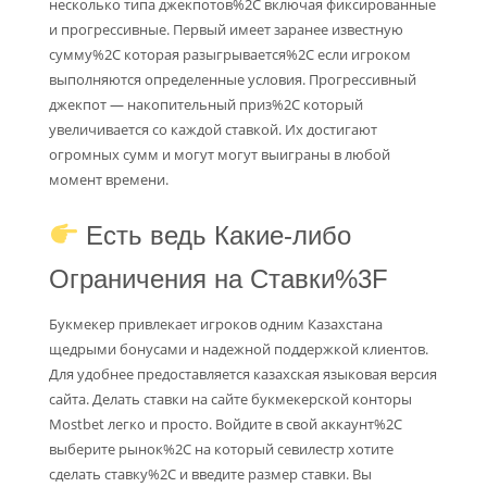
несколько типа джекпотов%2C включая фиксированные
и прогрессивные. Первый имеет заранее известную
сумму%2C которая разыгрывается%2C если игроком
выполняются определенные условия. Прогрессивный
джекпот — накопительный приз%2C который
увеличивается со каждой ставкой. Их достигают
огромных сумм и могут могут выиграны в любой
момент времени.
Есть ведь Какие-либо
Ограничения на Ставки%3F
Букмекер привлекает игроков одним Казахстана
щедрыми бонусами и надежной поддержкой клиентов.
Для удобнее предоставляется казахская языковая версия
сайта. Делать ставки на сайте букмекерской конторы
Mostbet легко и просто. Войдите в свой аккаунт%2C
выберите рынок%2C на который севилестр хотите
сделать ставку%2C и введите размер ставки. Вы