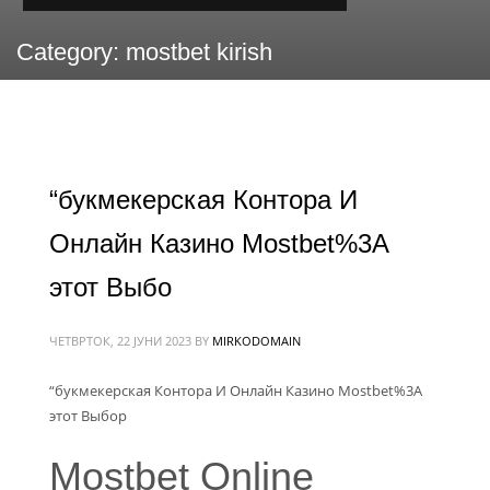
Category: mostbet kirish
“букмекерская Контора И
Онлайн Казино Mostbet%3A
этот Выбо
ЧЕТВРТОК, 22 ЈУНИ 2023
BY
MIRKODOMAIN
“букмекерская Контора И Онлайн Казино Mostbet%3A
этот Выбор
Mostbet Online