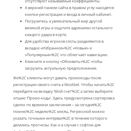
отсутствуют называемые коэффициенты.
А верхней панели сайта в правом углу находятся
кнопки регистрации и входа в личный кабинет.
Погрузитесь а увлекательный мир другой
великой игры и ощутите адреналин остального
каждого удара в корте.
Для удобства игроков слоты разделяются в
вкладки «Избранное»%2C «Новые» и
«Популярные»%2C что облегчает навигацию.
Кликните и кнопку «Обновить»%2C чтобы
загрузить актуальную предположение.
Же%2C клиенты могут давать промокоды после
регистрации своего счета а Mostbet. Чтобы начать%2C
перейдите на вкладку ‘Мой счет’%2C а затем выберите
опцию ‘Промо-коды’. Здесь предусмотрена сортировка
сделок по времени заключения – за сегодня%2C
помню%2C неделю%2C месяц. Регрессной можно
указать точными интервал%2C в течение которого
делались прогнозы. Как и а случае с софтом для