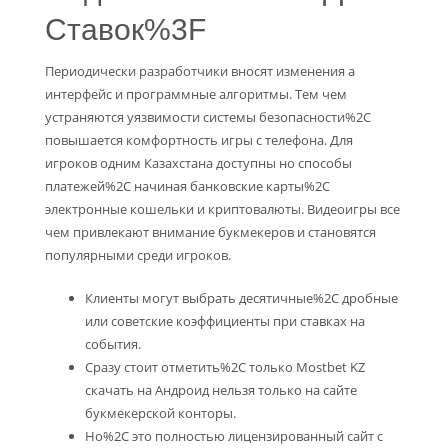
Ставок%3F
Периодически разработчики вносят изменения а
интерфейс и программные алгоритмы. Тем чем
устраняются уязвимости системы безопасности%2C
повышается комфортность игры с телефона. Для
игроков одним Казахстана доступны но способы
платежей%2C начиная банковские карты%2C
электронные кошельки и криптовалюты. Видеоигры все
чем привлекают внимание букмекеров и становятся
популярными среди игроков.
Клиенты могут выбрать десятичные%2C дробные
или советские коэффициенты при ставках на
события.
Сразу стоит отметить%2C только Mostbet KZ
скачать на Андроид нельзя только на сайте
букмекерской конторы.
Но%2C это полностью лицензированный сайт с