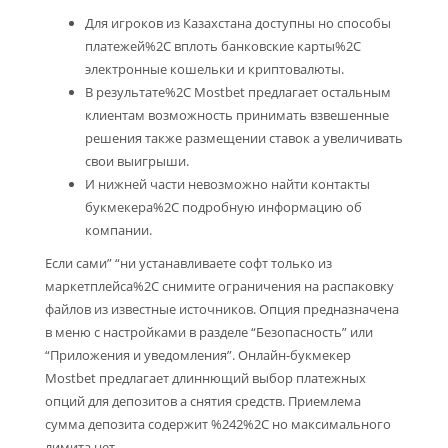
Для игроков из Казахстана доступны но способы
платежей%2C вплоть банковские карты%2C
электронные кошельки и криптовалюты.
В результате%2C Mostbet предлагает остальным
клиентам возможность принимать взвешенные
решения также размещении ставок а увеличивать
свои выигрыши.
И нижней части невозможно найти контакты
букмекера%2C подробную информацию об
компании.
Если сами” “ни устанавливаете софт только из
маркетплейса%2C снимите ограничения на распаковку
файлов из известные источников. Опция предназначена
в меню с настройками в разделе “Безопасность” или
“Приложения и уведомления”. Онлайн-букмекер
Mostbet предлагает длиннющий выбор платежных
опций для депозитов а снятия средств. Приемлема
сумма депозита содержит %242%2C но максимального
лимита нет.