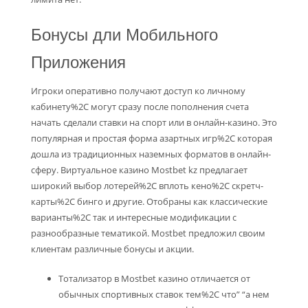
Бонусы дли Мобильного
Приложения
Игроки оперативно получают доступ ко личному
кабинету%2C могут сразу после пополнения счета
начать сделали ставки на спорт или в онлайн-казино. Это
популярная и простая форма азартных игр%2C которая
дошла из традиционных наземных форматов в онлайн-
сферу. Виртуальное казино Mostbet kz предлагает
широкий выбор лотерей%2C вплоть кено%2C скретч-
карты%2C бинго и другие. Отобраны как классические
варианты%2C так и интересные модификации с
разнообразные тематикой. Mostbet предложил своим
клиентам различные бонусы и акции.
Тотализатор в Mostbet казино отличается от
обычных спортивных ставок тем%2C что” “а нем