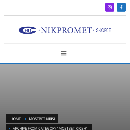
HOME
MOSTBET KIRISH
ARCHIVE FROM CATEGORY "MOSTBET KIRISH"