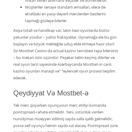
imkan verən alternativ keçidlər və domenlərdir.
Müştərilər sənaye standartı əmsalları, eləcə də
ətrafdakı ən yaxşı dəyərli mərclərdən bəzilərini
tapmağı gözləyə bilərlər.
Asiya totali və handikap var, lakin bəzi oyunlarda bütöv
yekunlar yoxdur – yalnız fraksiyalılar. Oynamağa elə bu gün
başlayın və böyük məbləğdə uduş əldə etməyə hazır olun!
Siz Mostbet Casino-da actual kazino təcrübəsi tapa bilərsiniz
– bu məkan sizin üçündür. Peşəkar təlim keçmiş dilerlər və
real oyun tərzi sayəsində Azərbaycanda Mostbet-in canlı
kazino oyunları maraqlı və” “əyləncəli oyun prosesi təqdim
edəcək.
Qeydiyyat Və Mostbet-ə
Tək mərc qoyarkən oyunçunun mərc etdiyi komanda
pointspread-i əhatə etməlidir. Yəni, üstünlük verilən
nurodymas müəyyən edilmiş sayda xalla qalib gəlməlidir,
yoxsa zəif oyunçu həmin sayda xal alacaq. Pointspread üzrə