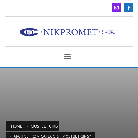
HOME
MOSTBET GIRIŞ
ARCHIVE FROM CATEGORY "MOSTBET GIRIŞ"