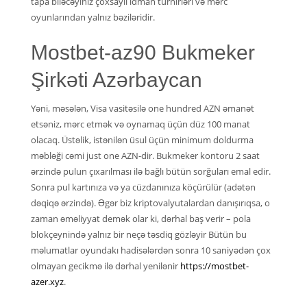
tapa biləcəyiniz çoxsaylı idman turnirləri və mərc
oyunlarından yalnız bəziləridir.
Mostbet-az90 Bukmeker
Şirkəti Azərbaycan
Yəni, məsələn, Visa vasitəsilə one hundred AZN əmanət
etsəniz, mərc etmək və oynamaq üçün düz 100 manat
olacaq. Üstəlik, istənilən üsul üçün minimum doldurma
məbləği cəmi just one AZN-dir. Bukmeker kontoru 2 saat
ərzində pulun çıxarılması ilə bağlı bütün sorğuları emal edir.
Sonra pul kartınıza və ya cüzdanınıza köçürülür (adətən
dəqiqə ərzində). Əgər biz kriptovalyutalardan danışırıqsa, o
zaman əməliyyat demək olar ki, dərhal baş verir – pola
blokçeynində yalnız bir neçə təsdiq gözləyir Bütün bu
məlumatlar oyundakı hadisələrdən sonra 10 saniyədən çox
olmayan gecikmə ilə dərhal yenilənir
https://mostbet-
azer.xyz
.