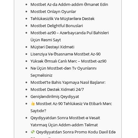
Mostbet Az-da Addım-addım Əmanət Edin
Mostbet Onlayn Oyunlar
Təhlükəsizlik Və Müştərilərə Dəstək
Mostbet Delightful Bonuslari
Mostbet-az90 – Azərbaycanda Pul Bahisleri
Üçün Rəsmi Sayt
Müştəri Dəstəyi Xidməti
Lisenziya Və Əsasnamə Mostbet Az-90
Yüksək Əmsalı Canlı Mərc – Mostbet-az90
Nə Üçün Mostbet-dən Tv Oyunlarını
Seçməlisiniz
Mostbet’te Bahis Yapmaya Nasıl Başlanır:
Mostbet Dəstək Xidməti 24/7
Genişləndirilmiş Qeydiyyat
Mostbet Az-90 Təhlükəsiz Və Etibarlı Mərc
Saytıdır?
Qeydiyyatdan Sonra Mostbet-ə Vəsait
Yatırmaq Üçün Addım-addım Təlimat
Qeydiyyatdan Sonra Promo Kodu Daxil Edə