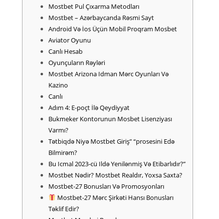
Mostbet Pul Çıxarma Metodları
Mostbet – Azərbaycanda Rəsmi Sayt
Android Və İos Üçün Mobil Proqram Mosbet
Aviator Oyunu
Canlı Hesab
Oyunçuların Rəyləri
Mostbet Arizona Idman Mərc Oyunları Və
Kazino
Canlı
Adım 4: E-poçt İlə Qeydiyyat
Bukmeker Kontorunun Mosbet Lisenziyası
Varmı?
Tətbiqdə Niyə Mostbet Giriş” “prosesini Edə
Bilmirəm?
Bu Icmal 2023-cü Ildə Yenilənmiş Və Etibarlıdır?”
Mostbet Nədir? Mostbet Realdır, Yoxsa Saxta?
Mostbet-27 Bonusları Və Promosyonları
Mostbet-27 Mərc Şirkəti Hansı Bonusları
Təklif Edir?