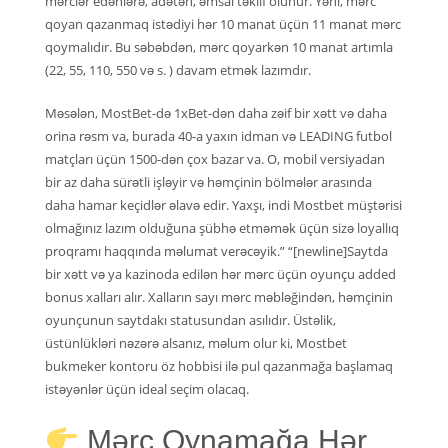
mərclər edənlərə, adətən, əmsal təklif olunur. Yəni, mərc
qoyan qazanmaq istədiyi hər 10 manat üçün 11 manat mərc
qoymalıdır. Bu səbəbdən, mərc qoyarkən 10 manat artımla
(22, 55, 110, 550 və s. ) davam etmək lazımdır.
Məsələn, MostBet-də 1xBet-dən daha zəif bir xətt və daha
orina rəsm va, burada 40-a yaxın idman və LEADING futbol
matçları üçün 1500-dən çox bazar va. O, mobil versiyadan
bir az daha sürətli işləyir və həmçinin bölmələr arasında
daha hamar keçidlər əlavə edir. Yaxşı, indi Mostbet müştərisi
olmağınız lazım olduğuna şübhə etməmək üçün sizə loyallıq
proqramı haqqında məlumat verəcəyik.” “[newline]Saytda
bir xətt və ya kazinoda edilən hər mərc üçün oyunçu added
bonus xalları alır. Xalların sayı mərc məbləğindən, həmçinin
oyunçunun saytdakı statusundan asılıdır. Üstəlik,
üstünlükləri nəzərə alsanız, məlum olur ki, Mostbet
bukmeker kontoru öz hobbisi ilə pul qazanmağa başlamaq
istəyənlər üçün ideal seçim olacaq.
Mərc Oynamağa Hər