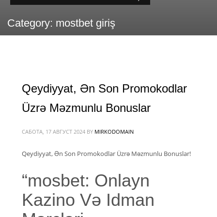
Category: mostbet giriş
Qeydiyyat, Ən Son Promokodlar
Üzrə Məzmunlu Bonuslar
САБОТА, 17 АВГУСТ 2024
BY
MIRKODOMAIN
Qeydiyyat, Ən Son Promokodlar Üzrə Məzmunlu Bonuslar!
“mosbet: Onlayn
Kazino Və Idman