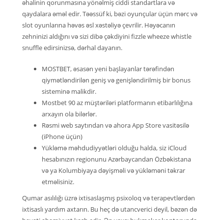
əhalinin qorunmasına yönəlmiş ciddi standartlara və
qaydalara əməl edir. Təəssüf ki, bəzi oyunçular üçün mərc və
slot oyunlarına həvəs əsl xəstəliyə çevrilir. Həyəcanın
zehninizi aldığını və sizi dibə çəkdiyini fizzle wheeze whistle
snuffle edirsinizsə, dərhal dayanın.
MOSTBET, əsasən yeni başlayanlar tərəfindən
qiymətləndirilən geniş və genişləndirilmiş bir bonus
sisteminə malikdir.
Mostbet 90 az müştəriləri platformanın etibarlılığına
arxayın ola bilərlər.
Rəsmi web saytından və ahora App Store vasitəsilə
(iPhone üçün)
Yükləmə məhdudiyyətləri olduğu halda, siz iCloud
hesabınızın regionunu Azərbaycandan Özbəkistana
və ya Kolumbiyaya dəyişməli və yükləməni təkrar
etməlisiniz.
Qumar asılılığı üzrə ixtisaslaşmış psixoloq və terapevtlərdən
ixtisaslı yardım axtarın. Bu heç də utancverici deyil, bəzən də