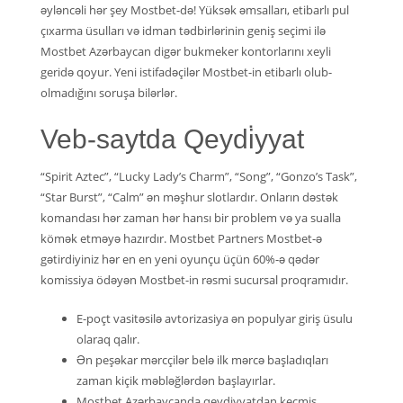
əyləncəli hər şey Mostbet-də! Yüksək əmsalları, etibarlı pul
çıxarma üsulları və idman tədbirlərinin geniş seçimi ilə
Mostbet Azərbaycan digər bukmeker kontorlarını xeyli
geridə qoyur. Yeni istifadəçilər Mostbet-in etibarlı olub-
olmadığını soruşa bilərlər.
Veb-saytda Qeydi̇yyat
“Spirit Aztec”, “Lucky Lady’s Charm”, “Song”, “Gonzo’s Task”,
“Star Burst”, “Calm” ən məşhur slotlardır. Onların dəstək
komandası hər zaman hər hansı bir problem və ya sualla
kömək etməyə hazırdır. Mostbet Partners Mostbet-ə
gətirdiyiniz hər en en yeni oyunçu üçün 60%-ə qədər
komissiya ödəyən Mostbet-in rəsmi sucursal proqramıdır.
E-poçt vasitəsilə avtorizasiya ən populyar giriş üsulu
olaraq qalır.
Ən peşəkar mərcçilər belə ilk mərcə başladıqları
zaman kiçik məbləğlərdən başlayırlar.
Mostbet Azərbaycanda qeydiyyatdan keçmiş