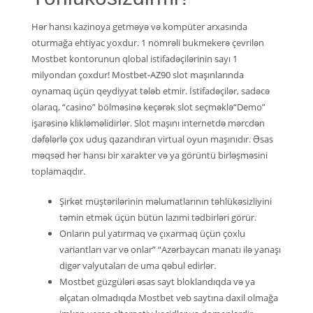
Hər hansı kazinoya getməyə və kompüter arxasında
oturmağa ehtiyac yoxdur. 1 nömrəli bukmekerə çevrilən
Mostbet kontorunun qlobal istifadəçilərinin sayı 1
milyondan çoxdur! Mostbet-AZ90 slot maşınlarında
oynamaq üçün qeydiyyat tələb etmir. İstifadəçilər, sadəcə
olaraq, “casino” bölməsinə keçərək slot seçməklə“Demo”
işarəsinə klikləməlidirlər. Slot maşını internetdə mərcdən
dəfələrlə çox uduş qazandıran virtual oyun maşınıdır. Əsas
məqsəd hər hansı bir xarakter və ya görüntü birləşməsini
toplamaqdır.
Şirkət müştərilərinin məlumatlarının təhlükəsizliyini
təmin etmək üçün bütün lazımi tədbirləri görür.
Onların pul yatırmaq və çıxarmaq üçün çoxlu
variantları var və onlar” “Azərbaycan manatı ilə yanaşı
digər valyutaları de uma qəbul edirlər.
Mostbet güzgüləri əsas sayt bloklandıqda və ya
əlçatan olmadıqda Mostbet veb saytına daxil olmağa