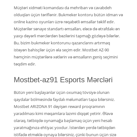
Müştəri xidməti komandası da mehriban və cavabdeh
olduqları üçün təriflənir. Bukmeker kontoru bütün idman və
online kazino oyunları üzrə rəqabətli əmsallar təklif edir.
Müştərilər sənaye standartı əmsalları, eləcə də ətrafdakı ən
yaxşı dəyərli mərclərdən bəzilərini tapmağı gözləyə bilərlər.
Bu, bizim bukmeker kontorunu qazanclarını artırmaq
istəyən bahisçilər üçün əla seçim edir. Mostbet AZ-90
həmçinin müştərilərə xətlərin və əmsalların geniş seçimini
təqdim edir.
Mostbet-az91 Esports Mərcləri
Bütün yeni başlayanlar üçün oxumaq tövsiyə olunan
qaydalar bölməsində faydalı məlumatları tapa bilərsiniz.
Mostbet ARIZONA 91 dəyişən reward proqramının
yaradılması kimi məqamlara lazımi diqqət yetirir. Əlavə
olaraq, tətbiqdə oynamağa başlamaq üçün yeni hesab
yaratmağınıza ehtiyac yoxdur. İstənilən yerdə tətbiqdən
istifadə etməklə oynaya bilərsiniz, çünki bunun üçün sizə