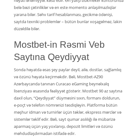
həyati əhəmiyyət kəsb edir. Ən yaxşı bukmeker kontorunda
belə bəzi çətinliklər və en este momento anlaşılmazlıqlar
yarana bilər. Səhv tarif hesablanması, gecikmə ödənişi,
saytda texniki problemlər – bütün bunlar xoşagəlməz, lakin
düzəldilə bilər.
Mostbet-in Rəsmi Veb
Saytına Qeydiyyat
Sonda həyatda əsas şey paylar deyil, ailə, dostlar, sağlamlıq
və özünü həyata keçirməkdir. Bəli, Mostbet-AZ90
Azərbaycanda tanınan Curacao eGaming beynəlxalq
lisenziyası əsasında fəaliyyət göstərir. Mostbet 90 az saytına
daxil olun, “Qeydiyyat” düyməsini sıxın, formanı doldurun,
e-poçt və telefon nömrənizi təsdiqləyin. Platforma bütün
məşhur idman və turnirlər üçün təklər, ekspress mərclər və
sistemlər təklif edir. Bəli, sayt qumar asılılığı ilə mübarizə
aparmaq üçün yaş yoxlanışı, depozit limitləri və özünü
məhdudlaşdırmadan istifadə edir.