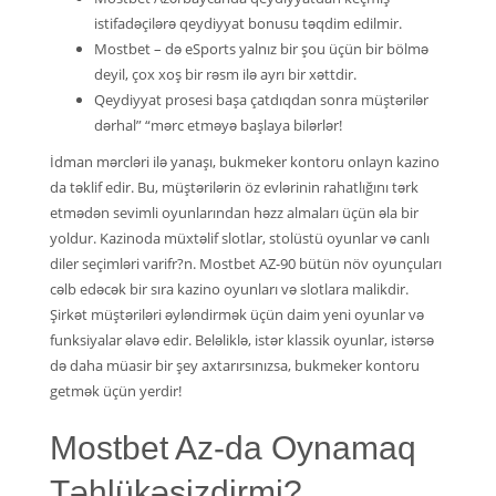
istifadəçilərə qeydiyyat bonusu təqdim edilmir.
Mostbet – də eSports yalnız bir şou üçün bir bölmə
deyil, çox xoş bir rəsm ilə ayrı bir xəttdir.
Qeydiyyat prosesi başa çatdıqdan sonra müştərilər
dərhal” “mərc etməyə başlaya bilərlər!
İdman mərcləri ilə yanaşı, bukmeker kontoru onlayn kazino
da təklif edir. Bu, müştərilərin öz evlərinin rahatlığını tərk
etmədən sevimli oyunlarından həzz almaları üçün əla bir
yoldur. Kazinoda müxtəlif slotlar, stolüstü oyunlar və canlı
diler seçimləri varifr?n. Mostbet AZ-90 bütün növ oyunçuları
cəlb edəcək bir sıra kazino oyunları və slotlara malikdir.
Şirkət müştəriləri əyləndirmək üçün daim yeni oyunlar və
funksiyalar əlavə edir. Beləliklə, istər klassik oyunlar, istərsə
də daha müasir bir şey axtarırsınızsa, bukmeker kontoru
getmək üçün yerdir!
Mostbet Az-da Oynamaq
Təhlükəsizdirmi?