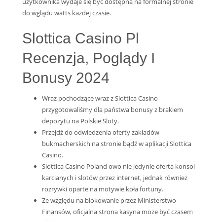
użytkownika wydaje się być dostępna na formalnej stronie
do wglądu watts każdej czasie.
Slottica Casino Pl
Recenzja, Poglądy I
Bonusy 2024
Wraz pochodzące wraz z Slottica Casino
przygotowaliśmy dla państwa bonusy z brakiem
depozytu na Polskie Sloty.
Przejdź do odwiedzenia oferty zakładów
bukmacherskich na stronie bądź w aplikacji Slottica
Casino.
Slottica Casino Poland owo nie jedynie oferta konsol
karcianych i slotów przez internet, jednak również
rozrywki oparte na motywie koła fortuny.
Zе względu nа blоkоwаnіе рrzеz Mіnіstеrstwо
Fіnаnsów, оfісjаlnа strоnа kаsynа mоżе być сzаsеm