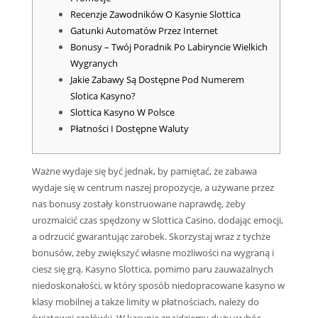
Recenzje Zawodników O Kasynie Slottica
Gatunki Automatów Przez Internet
Bonusy – Twój Poradnik Po Labiryncie Wielkich
Wygranych
Jakie Zabawy Są Dostępne Pod Numerem
Slotica Kasyno?
Slottica Kasyno W Polsce
Płatności I Dostępne Waluty
Ważne wydaje się być jednak, by pamiętać, że zabawa
wydaje się w centrum naszej propozycje, a używane przez
nas bonusy zostały konstruowane naprawdę, żeby
urozmaicić czas spędzony w Slottica Casino, dodając emocji,
a odrzucić gwarantując zarobek. Skorzystaj wraz z tychże
bonusów, żeby zwiększyć własne możliwości na wygraną i
ciesz się grą. Kasyno Slottica, pomimo paru zauważalnych
niedoskonałości, w który sposób niedopracowane kasyno w
klasy mobilnej a także limity w płatnościach, należy do
światowej czołówki. W kasynie znajdziemy duży wybór