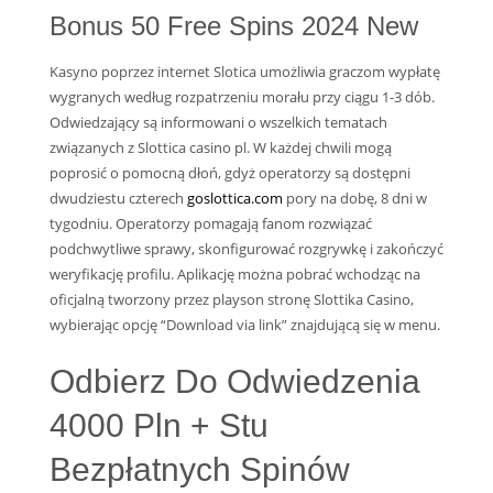
Bonus 50 Free Spins 2024 New
Kasyno poprzez internet Slotica umożliwia graczom wypłatę
wygranych według rozpatrzeniu morału przy ciągu 1-3 dób.
Odwiedzający są informowani o wszelkich tematach
związanych z Slottica casino pl. W każdej chwili mogą
poprosić o pomocną dłoń, gdyż operatorzy są dostępni
dwudziestu czterech
goslottica.com
pory na dobę, 8 dni w
tygodniu. Operatorzy pomagają fanom rozwiązać
podchwytliwe sprawy, skonfigurować rozgrywkę i zakończyć
weryfikację profilu. Aplikację można pobrać wchodząc na
oficjalną tworzony przez playson stronę Slottika Casino,
wybierając opcję “Download via link” znajdującą się w menu.
Odbierz Do Odwiedzenia
4000 Pln + Stu
Bezpłatnych Spinów