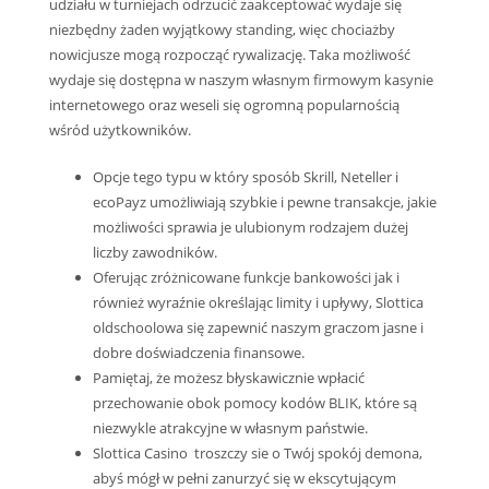
udziału w turniejach odrzucić zaakceptować wydaje się
niezbędny żaden wyjątkowy standing, więc chociażby
nowicjusze mogą rozpocząć rywalizację. Taka możliwość
wydaje się dostępna w naszym własnym firmowym kasynie
internetowego oraz weseli się ogromną popularnością
wśród użytkowników.
Opcje tego typu w który sposób Skrill, Neteller i
ecoPayz umożliwiają szybkie i pewne transakcje, jakie
możliwości sprawia je ulubionym rodzajem dużej
liczby zawodników.
Oferując zróżnicowane funkcje bankowości jak i
również wyraźnie określając limity i upływy, Slottica
oldschoolowa się zapewnić naszym graczom jasne i
dobre doświadczenia finansowe.
Pamiętaj, że możesz błyskawicznie wpłacić
przechowanie obok pomocy kodów BLIK, które są
niezwykle atrakcyjne w własnym państwie.
Slottica Casino troszczy sie o Twój spokój demona,
abyś mógł w pełni zanurzyć się w ekscytującym