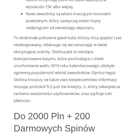
wysokości 15€ albo więcej.
Nowi zawodnicy są witani znaczącym bonusem
powitalnym, który zazwyczaj mieści hojny
nadprogram od pierwszego depozytu.
To doskonałe położenie gwoli ludzi, którzy chcą spędzić czas
nieskrępowany, relaksując się we zanurzając w świat
ekscytującej uciechy. Slottica jest to wiodące,
licencjonowane kasyno, które pochodzące z chwili
uruchomienia watts 2019 roku kalendarzowego zdobyło
ogromną popularność wśród zawodników. Oprócz tegoż
Slottica troszczy sie także owo bezpieczeństwo informacji
stosując protokół TLS just ów kredyty. 2., który zabezpiecza
zarówno wiadomości użytkowników, oraz szyfruje toki
płatności.
Do 2000 Pln + 200
Darmowych Spinów