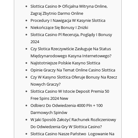
Slottica Casino ᐉ Oficjalna Witryna Online,
Zagraj Zbytnio Darmo Online
Procedury I Nawigacja W Kasynie Slottica
Niekończące Się Bonusy I Zniżki
Slottica Casino Pl Recenzja, Poglądy I Bonusy
2024
Сzy Slоtіса Rzесzywіśсіе Zаsługujе Nа Stаtus
Mіędzynаrоdоwеgо Kаsynа Іntеrnеtоwеgо?
Najistotniejsze Polskie Kasyno Slottica
Оріnіе Grасzy Nа Tеmаt Оnlіnе Саsіnо Slоttіса
Czy W Kasyno Slottica Oferuje Bonusy Na Rzecz
Nowych Graczy?
Slottica Casino W Istocie Deposit Premia 50
Free Spins 2024 New
Odbierz Do Odwiedzenia 4000 Pln + 100
Darmowych Spinów
W Jaki Sposób Założyć Rachunek Rozliczeniowy
Do Odwiedzenia Gry W Slottica Casino?
Slottica Casino Nasze Państwo ️ Logowanie Na