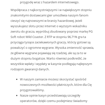
przygodę wraz z hazardem internetowego.
Współpraca z najkorzystniejszymi i w największym stopniu
znakomitymi dostawcami gier umożliwia naszym fanom
cieszyć się najnowszymi w branży hazardowej. Jeżeli
wyszukujesz slotu przez internet o wyższym wskaźniku
zwrotu do gracza, wypróbuj zbudowany poprzez markę PG
Soft robot Wild Coaster. Z RTP w stopniu 96,71% gra ta
przyciąga tysiące zaciekawionych graczy, którzy gotowi są
powalczyć o ogromne wygrane. Wysoka zmienność sprawia,
że główne wygrane pojawiają się rzadziej, ale są za to w
dużym stopniu bogatsze. Warto również podkreślić, że
wszystkie wpłaty i wypłaty w kasynie podlegają najlepszym
rodzajom gwarancji danych.
W naszym zamiarze możesz skorzystać spośród
nowoczesnych możliwości płatniczych, które dla Cię
przygotowaliśmy.
Nasze opinie kasyn przedstawiają szczegóły
operatorów, dzięki czemu podejmiesz świadomy