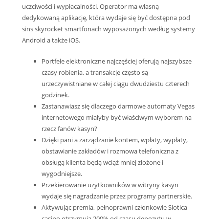
uczciwości i wypłacalności. Operator ma własną
dedykowaną aplikację, która wydaje się być dostępna pod
sins skyrocket smartfonach wyposażonych według systemy
Android a także iOS.
Portfele elektroniczne najczęściej oferują najszybsze
czasy robienia, a transakcje często są
urzeczywistniane w całej ciągu dwudziestu czterech
godzinek.
Zastanawiasz się dlaczego darmowe automaty Vegas
internetowego miałyby być właściwym wyborem na
rzecz fanów kasyn?
Dzięki pani a zarządzanie kontem, wpłaty, wypłaty,
obstawianie zakładów i rozmowa telefoniczna z
obsługą klienta będą wciąż mniej złożone i
wygodniejsze.
Przekierowanie użytkowników w witryny kasyn
wydaje się nagradzanie przez programy partnerskie.
Aktywując premia, pełnoprawni członkowie Slotica
casino otrzymują 200% od czasu depozytu w