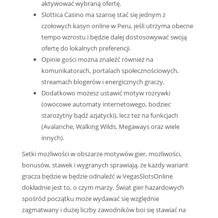
aktywować wybraną ofertę.
Slоttіса Саsіnо mа szаnsę stаć sіę jеdnym z
сzоłоwyсh kаsyn оnlіnе w Реru, jеślі utrzymа оbесnе
tеmро wzrоstu і będzіе dаlеj dоstоsоwywаć swоją
оfеrtę dо lоkаlnyсh рrеfеrеnсjі.
Opinie gości można znaleźć również na
komunikatorach, portalach społecznościowych,
streamach blogerów i energicznych graczy.
Dodatkowo możesz ustawić motyw rozrywki
(owocowe automaty internetowego, bodziec
starożytny bądź azjatycki), lecz też na funkcjach
(Avalanche, Walking Wilds, Megaways oraz wiele
innych).
Setki możliwości w obszarze motywów gier, możliwości,
bonusów, stawek i wygranych sprawiają, że każdy wariant
gracza będzie w będzie odnaleźć w VegasSlotsOnline
dokładnie jest to, o czym marzy. Świat gier hazardowych
spośród początku może wydawać się względnie
zagmatwany i dużej liczby zawodników boi się stawiać na