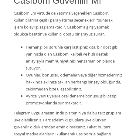
Casibom Güvenilir Mi
Casibom Em virtude de Yatırma Seçenekleri Casibom,
kullanıcılarına çeşitli para yatırma seçenekleri” “sunarak
işlem kolaylığı sağlamaktadır. Casibom’a giriş yapmak
oldukça basittir ve kullanıcı dostu bir arayüz sunar.
Herhangi bir sorunla karşılaştığınız kita, bir dost gibi
yanınızda olan Casibom, kaliteli ve hızlı destek
anlayışıyla memnuniyetinizi her zaman ön planda
tutuyor.
Oyunlar, bonuslar, ödemeler veya diğer hizmetlerimiz
hakkında aklınıza takılan herhangi bir şey olduğunda,
çekinmeden bize ulaşabilirsiniz.
Ayrıca, yeni üyelere özel deneme bonusu gibi cazip
promosyonlar da sunmaktadır.
Telegram uygulamasını indirip sitenin ya da bu tarz gruplara
üye olabilirsiniz. Farz edelim ki gruplara üye olurken
güvenilir olduklarından emin olmalısınız. Fakat bu tarz
sosyal medya alanlarını kullanarak Casibom’la bağlantı