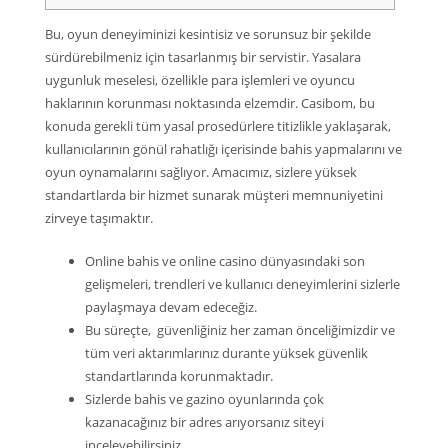
Bu, oyun deneyiminizi kesintisiz ve sorunsuz bir şekilde
sürdürebilmeniz için tasarlanmış bir servistir. Yasalara
uygunluk meselesi, özellikle para işlemleri ve oyuncu
haklarının korunması noktasında elzemdir. Casibom, bu
konuda gerekli tüm yasal prosedürlere titizlikle yaklaşarak,
kullanıcılarının gönül rahatlığı içerisinde bahis yapmalarını ve
oyun oynamalarını sağlıyor. Amacımız, sizlere yüksek
standartlarda bir hizmet sunarak müşteri memnuniyetini
zirveye taşımaktır.
Online bahis ve online casino dünyasındaki son
gelişmeleri, trendleri ve kullanıcı deneyimlerini sizlerle
paylaşmaya devam edeceğiz.
Bu süreçte, güvenliğiniz her zaman önceliğimizdir ve
tüm veri aktarımlarınız durante yüksek güvenlik
standartlarında korunmaktadır.
Sizlerde bahis ve gazino oyunlarında çok
kazanacağınız bir adres arıyorsanız siteyi
inceleyebilirsiniz.