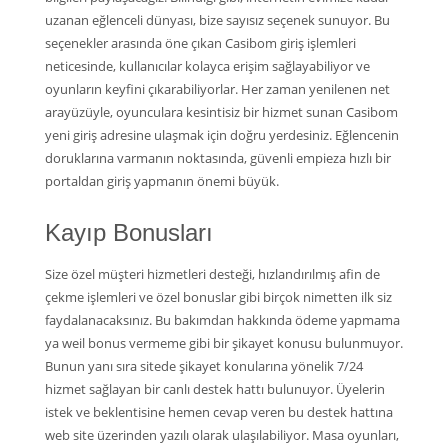
uzanan eğlenceli dünyası, bize sayısız seçenek sunuyor. Bu
seçenekler arasında öne çıkan Casibom giriş işlemleri
neticesinde, kullanıcılar kolayca erişim sağlayabiliyor ve
oyunların keyfini çıkarabiliyorlar. Her zaman yenilenen net
arayüzüyle, oyunculara kesintisiz bir hizmet sunan Casibom
yeni giriş adresine ulaşmak için doğru yerdesiniz. Eğlencenin
doruklarına varmanın noktasında, güvenli empieza hızlı bir
portaldan giriş yapmanın önemi büyük.
Kayıp Bonusları
Size özel müşteri hizmetleri desteği, hızlandırılmış afin de
çekme işlemleri ve özel bonuslar gibi birçok nimetten ilk siz
faydalanacaksınız. Bu bakımdan hakkında ödeme yapmama
ya weil bonus vermeme gibi bir şikayet konusu bulunmuyor.
Bunun yanı sıra sitede şikayet konularına yönelik 7/24
hizmet sağlayan bir canlı destek hattı bulunuyor. Üyelerin
istek ve beklentisine hemen cevap veren bu destek hattına
web site üzerinden yazılı olarak ulaşılabiliyor. Masa oyunları,