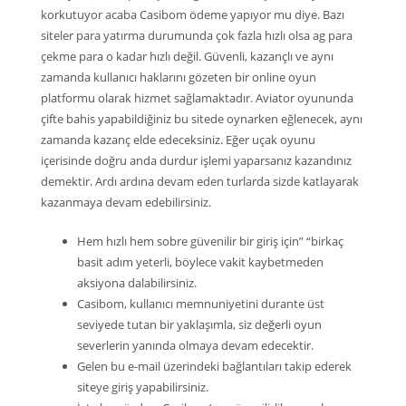
korkutuyor acaba Casibom ödeme yapıyor mu diye. Bazı
siteler para yatırma durumunda çok fazla hızlı olsa ag para
çekme para o kadar hızlı değil. Güvenli, kazançlı ve aynı
zamanda kullanıcı haklarını gözeten bir online oyun
platformu olarak hizmet sağlamaktadır. Aviator oyununda
çifte bahis yapabildiğiniz bu sitede oynarken eğlenecek, aynı
zamanda kazanç elde edeceksiniz. Eğer uçak oyunu
içerisinde doğru anda durdur işlemi yaparsanız kazandınız
demektir. Ardı ardına devam eden turlarda sizde katlayarak
kazanmaya devam edebilirsiniz.
Hem hızlı hem sobre güvenilir bir giriş için” “birkaç
basit adım yeterli, böylece vakit kaybetmeden
aksiyona dalabilirsiniz.
Casibom, kullanıcı memnuniyetini durante üst
seviyede tutan bir yaklaşımla, siz değerli oyun
severlerin yanında olmaya devam edecektir.
Gelen bu e-mail üzerindeki bağlantıları takip ederek
siteye giriş yapabilirsiniz.