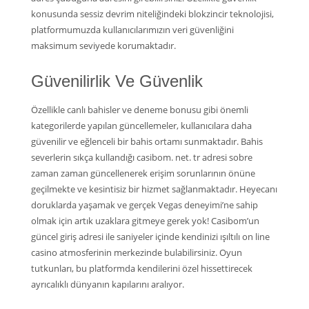
konusunda sessiz devrim niteliğindeki blokzincir teknolojisi,
platformumuzda kullanıcılarımızın veri güvenliğini
maksimum seviyede korumaktadır.
Güvenilirlik Ve Güvenlik
Özellikle canlı bahisler ve deneme bonusu gibi önemli
kategorilerde yapılan güncellemeler, kullanıcılara daha
güvenilir ve eğlenceli bir bahis ortamı sunmaktadır. Bahis
severlerin sıkça kullandığı casibom. net. tr adresi sobre
zaman zaman güncellenerek erişim sorunlarının önüne
geçilmekte ve kesintisiz bir hizmet sağlanmaktadır. Heyecanı
doruklarda yaşamak ve gerçek Vegas deneyimi’ne sahip
olmak için artık uzaklara gitmeye gerek yok! Casibom’un
güncel giriş adresi ile saniyeler içinde kendinizi ışıltılı on line
casino atmosferinin merkezinde bulabilirsiniz. Oyun
tutkunları, bu platformda kendilerini özel hissettirecek
ayrıcalıklı dünyanın kapılarını aralıyor.