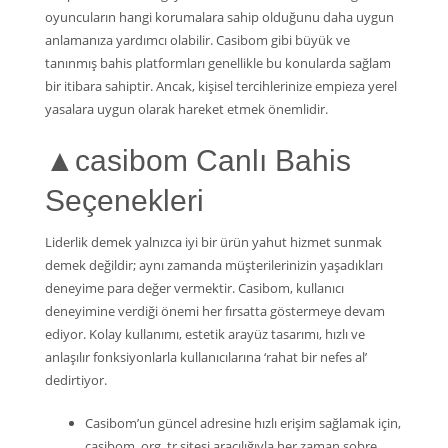
oyuncuların hangi korumalara sahip olduğunu daha uygun
anlamanıza yardımcı olabilir. Casibom gibi büyük ve
tanınmış bahis platformları genellikle bu konularda sağlam
bir itibara sahiptir. Ancak, kişisel tercihlerinize empieza yerel
yasalara uygun olarak hareket etmek önemlidir.
▲casibom Canlı Bahis
Seçenekleri
Liderlik demek yalnızca iyi bir ürün yahut hizmet sunmak
demek değildir; aynı zamanda müşterilerinizin yaşadıkları
deneyime para değer vermektir. Casibom, kullanıcı
deneyimine verdiği önemi her fırsatta göstermeye devam
ediyor. Kolay kullanımı, estetik arayüz tasarımı, hızlı ve
anlaşılır fonksiyonlarla kullanıcılarına ‘rahat bir nefes al’
dedirtiyor.
Casibom’un güncel adresine hızlı erişim sağlamak için,
casibom. org. tr sitesi aracılığıyla her zaman sobre