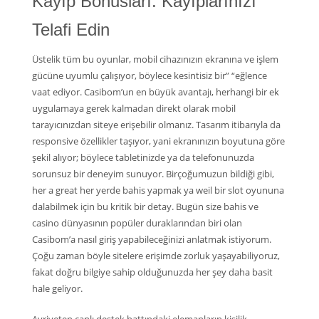
Kayıp Bonusları: Kayıplarınızı
Telafi Edin
Üstelik tüm bu oyunlar, mobil cihazınızın ekranına ve işlem
gücüne uyumlu çalışıyor, böylece kesintisiz bir” “eğlence
vaat ediyor. Casibom’un en büyük avantajı, herhangi bir ek
uygulamaya gerek kalmadan direkt olarak mobil
tarayıcınızdan siteye erişebilir olmanız. Tasarım itibarıyla da
responsive özellikler taşıyor, yani ekranınızın boyutuna göre
şekil alıyor; böylece tabletinizde ya da telefonunuzda
sorunsuz bir deneyim sunuyor. Birçoğumuzun bildiği gibi,
her a great her yerde bahis yapmak ya weil bir slot oyununa
dalabilmek için bu kritik bir detay. Bugün size bahis ve
casino dünyasının popüler duraklarından biri olan
Casibom’a nasıl giriş yapabileceğinizi anlatmak istiyorum.
Çoğu zaman böyle sitelere erişimde zorluk yaşayabiliyoruz,
fakat doğru bilgiye sahip olduğunuzda her şey daha basit
hale geliyor.
Ayriyeten canlı destek hattındaki elemanların kişilik