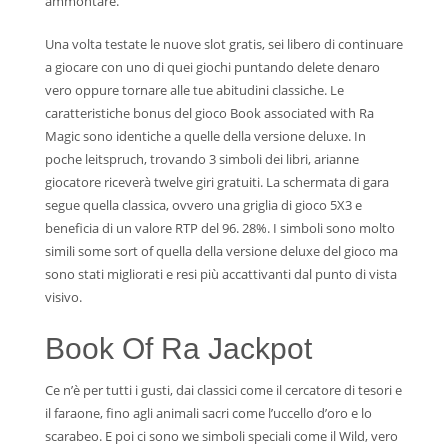
ammontare.
Una volta testate le nuove slot gratis, sei libero di continuare
a giocare con uno di quei giochi puntando delete denaro
vero oppure tornare alle tue abitudini classiche. Le
caratteristiche bonus del gioco Book associated with Ra
Magic sono identiche a quelle della versione deluxe. In
poche leitspruch, trovando 3 simboli dei libri, arianne
giocatore riceverà twelve giri gratuiti. La schermata di gara
segue quella classica, ovvero una griglia di gioco 5X3 e
beneficia di un valore RTP del 96. 28%. I simboli sono molto
simili some sort of quella della versione deluxe del gioco ma
sono stati migliorati e resi più accattivanti dal punto di vista
visivo.
Book Of Ra Jackpot
Ce n’è per tutti i gusti, dai classici come il cercatore di tesori e
il faraone, fino agli animali sacri come l’uccello d’oro e lo
scarabeo. E poi ci sono we simboli speciali come il Wild, vero