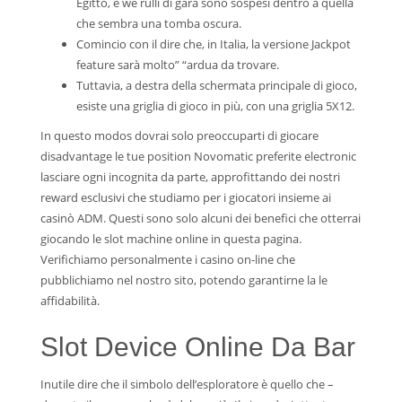
Egitto, e we rulli di gara sono sospesi dentro a quella
che sembra una tomba oscura.
Comincio con il dire che, in Italia, la versione Jackpot
feature sarà molto” “ardua da trovare.
Tuttavia, a destra della schermata principale di gioco,
esiste una griglia di gioco in più, con una griglia 5X12.
In questo modos dovrai solo preoccuparti di giocare
disadvantage le tue position Novomatic preferite electronic
lasciare ogni incognita da parte, approfittando dei nostri
reward esclusivi che studiamo per i giocatori insieme ai
casinò ADM. Questi sono solo alcuni dei benefici che otterrai
giocando le slot machine online in questa pagina.
Verifichiamo personalmente i casino on-line che
pubblichiamo nel nostro sito, potendo garantirne la le
affidabilità.
Slot Device Online Da Bar
Inutile dire che il simbolo dell’esploratore è quello che –