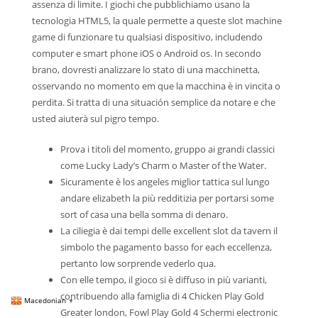
assenza di limite. I giochi che pubblichiamo usano la
tecnologia HTML5, la quale permette a queste slot machine
game di funzionare tu qualsiasi dispositivo, includendo
computer e smart phone iOS o Android os. In secondo
brano, dovresti analizzare lo stato di una macchinetta,
osservando no momento em que la macchina è in vincita o
perdita. Si tratta di una situación semplice da notare e che
usted aiuterà sul pigro tempo.
Prova i titoli del momento, gruppo ai grandi classici
come Lucky Lady’s Charm o Master of the Water.
Sicuramente è los angeles miglior tattica sul lungo
andare elizabeth la più redditizia per portarsi some
sort of casa una bella somma di denaro.
La ciliegia è dai tempi delle excellent slot da tavern il
simbolo the pagamento basso for each eccellenza,
pertanto low sorprende vederlo qua.
Con elle tempo, il gioco si è diffuso in più varianti,
contribuendo alla famiglia di 4 Chicken Play Gold
Macedonian
▼
Greater london, Fowl Play Gold 4 Schermi electronic