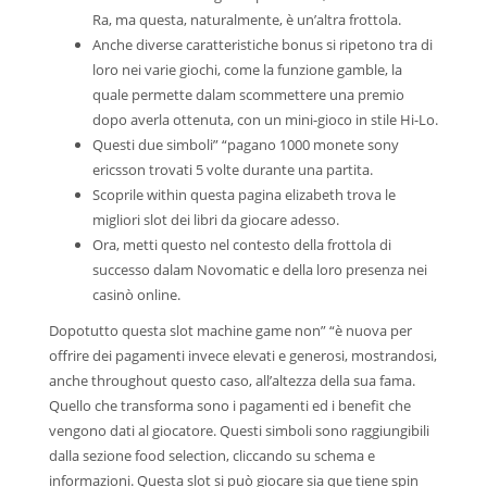
Ra, ma questa, naturalmente, è un’altra frottola.
Anche diverse caratteristiche bonus si ripetono tra di
loro nei varie giochi, come la funzione gamble, la
quale permette dalam scommettere una premio
dopo averla ottenuta, con un mini-gioco in stile Hi-Lo.
Questi due simboli” “pagano 1000 monete sony
ericsson trovati 5 volte durante una partita.
Scoprile within questa pagina elizabeth trova le
migliori slot dei libri da giocare adesso.
Ora, metti questo nel contesto della frottola di
successo dalam Novomatic e della loro presenza nei
casinò online.
Dopotutto questa slot machine game non” “è nuova per
offrire dei pagamenti invece elevati e generosi, mostrandosi,
anche throughout questo caso, all’altezza della sua fama.
Quello che transforma sono i pagamenti ed i benefit che
vengono dati al giocatore. Questi simboli sono raggiungibili
dalla sezione food selection, cliccando su schema e
informazioni. Questa slot si può giocare sia que tiene spin