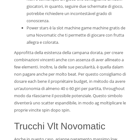
giocatori, in quanto, seguire due schermate di gioco,
potrebbe richiedere un incontestável grado di
conoscenza.
Power stars è la slot machine game machine gratis de
uma Novomatic che ti permette di giocare con frutta
allegra e colorata.
Approfitta della esistenza della campana dorata, per creare
combinazioni vincenti anche con assenza di aver allineato a
few elementi. Inoltre, la delle sue peculiarità, è quella dalam
non pagare anche per molto beat. Per questo consigliamo di
dosare each bene il propriétaire budget, in método da avere
un’autonomia di almeno 40 o 60 giri per partita, throughout
modo da rilasciarne il possibile potenziale. Questo simbolo
diventerà uno scatter espandibile, in modo ag moltiplicare le
proprie vincite spin dopo spin.
Trucchi Vlt Novomatic
Anche in questo caso, arianne pagamento massimo low