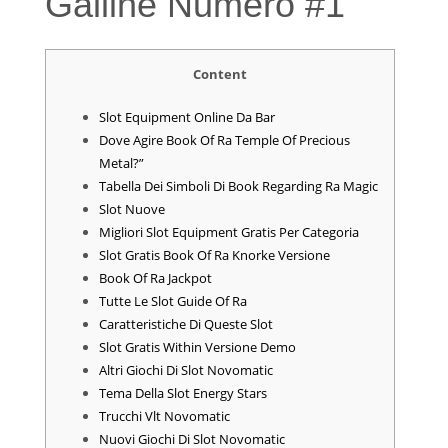
Galline Numero #1
Content
Slot Equipment Online Da Bar
Dove Agire Book Of Ra Temple Of Precious
Metal?”
Tabella Dei Simboli Di Book Regarding Ra Magic
Slot Nuove
Migliori Slot Equipment Gratis Per Categoria
Slot Gratis Book Of Ra Knorke Versione
Book Of Ra Jackpot
Tutte Le Slot Guide Of Ra
Caratteristiche Di Queste Slot
Slot Gratis Within Versione Demo
Altri Giochi Di Slot Novomatic
Tema Della Slot Energy Stars
Trucchi Vlt Novomatic
Nuovi Giochi Di Slot Novomatic