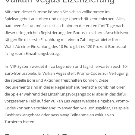
Mit eben dieser Summe können Sie sich so vollkommen im
Spieleangebot austoben und einige Überschrift kennenlernen. Alles,
had been Sie tun müssen, ist, sich binnen der ersten fünf Tage nach
dieser erfolgreichen Registrierung den Bonus zu sichern. Anschließend
tätigen Sie die erste Einzahlung mit einem Zahlungsanbieter Ihrer
Wahl. Ab einer Einzahlung des 10 Euro gibt es 120 Prozent Bonus auf
living room Einzahlungsbetrag.
Im VIP-System werdet ihr zu Legenden und täglich erwarten euch 10-
Euro-Bonusspiele. Ja, Vulkan Vegas stellt Promo-Codes zur Verfügung,
die spezielle Boni und Aktionen freischalten können. Diese
Requirements sind in dieser Regel alphanumerische Kombinationen,
die Spieler während des Einzahlungsvorgangs oder aber in das dafür
vorgesehene Feld auf der Vulkan Las vegas Website eingeben. Promo-
Codes können verschiedene” “Verwenden wie Bonusgelder, Freispiele,
Cashback-Angebote oder pass away Teilnahme an exklusiven
Turnieren bieten.