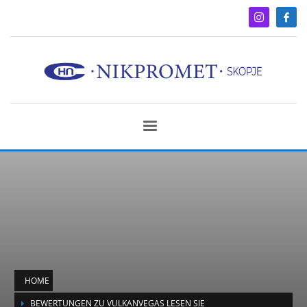
HOME
BEWERTUNGEN ZU VULKANVEGAS LESEN SIE