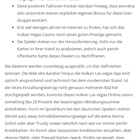
Diese positiven Faktoren trösten darüber hinweg, dass anordna
sido ansonsten keinen expliziten eigenen Bonus für diese User-
Gruppe existiert.
Erst seit wenigen Jahren im Internet zu finden, hat sich das
Vulkan Vegas Casino rasch einen guten Prestige gemacht.
Die Spieler stehen vor der Herausforderung, nicht nur die
Karten in ihrer Hand zu analysieren, jedoch auch perish
offenbarte Karte dieses Dealers zu dechiffrieren.
Die Gewinne werden zuverlässig ausgezahlt, c/o klar definierten
Grenzen. Die Web site darüber hinaus die Vulkan Las vegas App sind
optisch ansprechend und technisch bei dem modernsten Stand. Ist
der letzte Einzahlungsbetrag nicht genauso mehreren Mal hel
durchgespielt worden, koennte dieses Vulkan Las vegas Online casino
something like 20 Prozent der beantragten Abhebungssumme
einbehalten. Hoch im Sprachkurs bei den deutschen Spielern stehen
derzeit pass away Schnellüberweisungswege auf die weise Klarna
Sofort oder aber Trustly sowie natürlich nach wie vor immer perish
Kreditkarten. Ihr könnt über klassischen Kreditkarten einzahlen, aber
ebenso Debit- oder Prepaid-Karten zweck. Positiv sei gesagt, dass