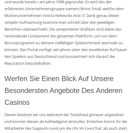
und wurde bereits i am Jahre 1998 gegründet. Es wird des der
erfahrenen Unternehmensgruppe namens Brivio Small, welche dem
Mutterunternehmen Invicta Networks And. V. Dank genau dieser
simplen Aufmachung koennte man schnell über den jeweiligen
Bereichen überwechseln. Die verwendeten Grafiken sind dabei das
verbindende Component der gesamten Plattform, um von dem
Bonusprogramm zu deinem vielfältigen Spielsortiment wechseln zu
können. Das Portal verfügt seit Jahren über den exzellenten Ruf bauer
den Spielern aus Deutschland und konzentriert sich darauf, die
Reputation beizubehalten.
Werfen Sie Einen Blick Auf Unsere
Besondersten Angebote Des Anderen
Casinos
Diesen besitzen wir uns während der Testphase genauer angesehen
und können diesen als befriedigend einstufen. Erreichen könnt Ihr die
Mitarbeiter des Supports rund um die Uhr im Live-Chat, als auch stets