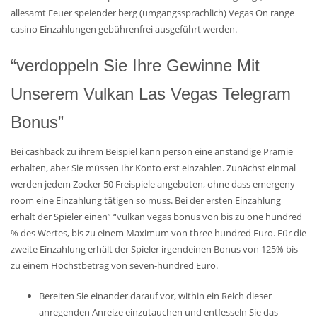
allesamt Feuer speiender berg (umgangssprachlich) Vegas On range
casino Einzahlungen gebührenfrei ausgeführt werden.
“verdoppeln Sie Ihre Gewinne Mit
Unserem Vulkan Las Vegas Telegram
Bonus”
Bei cashback zu ihrem Beispiel kann person eine anständige Prämie
erhalten, aber Sie müssen Ihr Konto erst einzahlen. Zunächst einmal
werden jedem Zocker 50 Freispiele angeboten, ohne dass emergeny
room eine Einzahlung tätigen so muss. Bei der ersten Einzahlung
erhält der Spieler einen” “vulkan vegas bonus von bis zu one hundred
% des Wertes, bis zu einem Maximum von three hundred Euro. Für die
zweite Einzahlung erhält der Spieler irgendeinen Bonus von 125% bis
zu einem Höchstbetrag von seven-hundred Euro.
Bereiten Sie einander darauf vor, within ein Reich dieser
anregenden Anreize einzutauchen und entfesseln Sie das