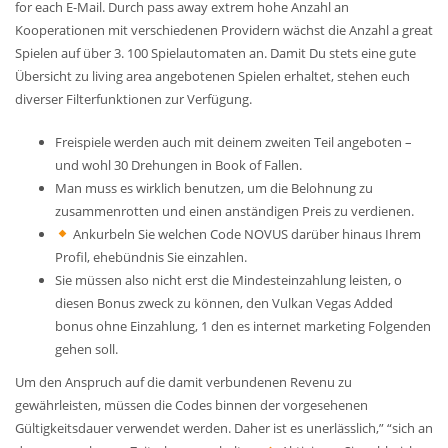
for each E-Mail. Durch pass away extrem hohe Anzahl an
Kooperationen mit verschiedenen Providern wächst die Anzahl a great
Spielen auf über 3. 100 Spielautomaten an. Damit Du stets eine gute
Übersicht zu living area angebotenen Spielen erhaltet, stehen euch
diverser Filterfunktionen zur Verfügung.
Freispiele werden auch mit deinem zweiten Teil angeboten –
und wohl 30 Drehungen in Book of Fallen.
Man muss es wirklich benutzen, um die Belohnung zu
zusammenrotten und einen anständigen Preis zu verdienen.
Ankurbeln Sie welchen Code NOVUS darüber hinaus Ihrem
Profil, ehebündnis Sie einzahlen.
Sie müssen also nicht erst die Mindesteinzahlung leisten, o
diesen Bonus zweck zu können, den Vulkan Vegas Added
bonus ohne Einzahlung, 1 den es internet marketing Folgenden
gehen soll.
Um den Anspruch auf die damit verbundenen Revenu zu
gewährleisten, müssen die Codes binnen der vorgesehenen
Gültigkeitsdauer verwendet werden. Daher ist es unerlässlich,” “sich an