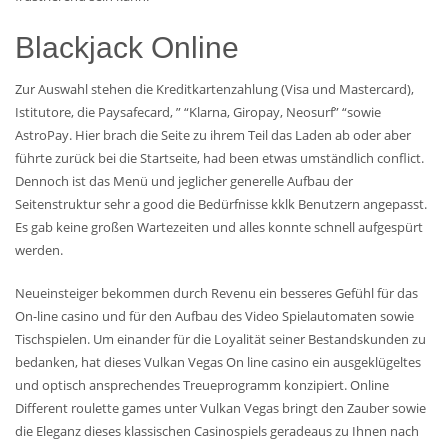
Blackjack Online
Zur Auswahl stehen die Kreditkartenzahlung (Visa und Mastercard),
Istitutore, die Paysafecard, ” “Klarna, Giropay, Neosurf” “sowie
AstroPay. Hier brach die Seite zu ihrem Teil das Laden ab oder aber
führte zurück bei die Startseite, had been etwas umständlich conflict.
Dennoch ist das Menü und jeglicher generelle Aufbau der
Seitenstruktur sehr a good die Bedürfnisse kklk Benutzern angepasst.
Es gab keine großen Wartezeiten und alles konnte schnell aufgespürt
werden.
Neueinsteiger bekommen durch Revenu ein besseres Gefühl für das
On-line casino und für den Aufbau des Video Spielautomaten sowie
Tischspielen. Um einander für die Loyalität seiner Bestandskunden zu
bedanken, hat dieses Vulkan Vegas On line casino ein ausgeklügeltes
und optisch ansprechendes Treueprogramm konzipiert. Online
Different roulette games unter Vulkan Vegas bringt den Zauber sowie
die Eleganz dieses klassischen Casinospiels geradeaus zu Ihnen nach