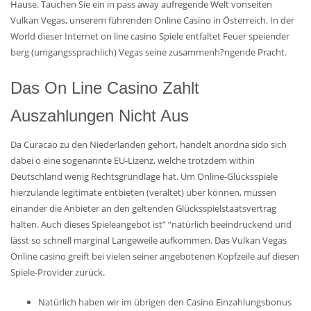
Hause. Tauchen Sie ein in pass away aufregende Welt vonseiten
Vulkan Vegas, unserem führenden Online Casino in Österreich. In der
World dieser Internet on line casino Spiele entfaltet Feuer speiender
berg (umgangssprachlich) Vegas seine zusammenh?ngende Pracht.
Das On Line Casino Zahlt
Auszahlungen Nicht Aus
Da Curacao zu den Niederlanden gehört, handelt anordna sido sich
dabei o eine sogenannte EU-Lizenz, welche trotzdem within
Deutschland wenig Rechtsgrundlage hat. Um Online-Glücksspiele
hierzulande legitimate entbieten (veraltet) über können, müssen
einander die Anbieter an den geltenden Glücksspielstaatsvertrag
halten. Auch dieses Spieleangebot ist” “natürlich beeindruckend und
lässt so schnell marginal Langeweile aufkommen. Das Vulkan Vegas
Online casino greift bei vielen seiner angebotenen Kopfzeile auf diesen
Spiele-Provider zurück.
Natürlich haben wir im übrigen den Casino Einzahlungsbonus