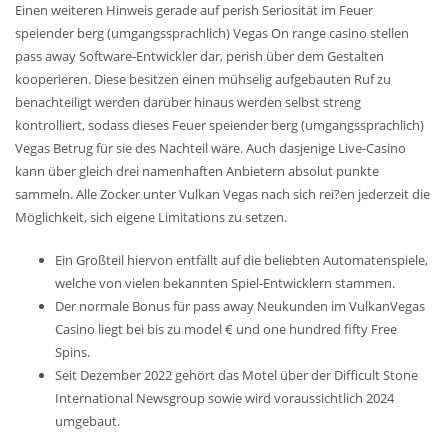
Einen weiteren Hinweis gerade auf perish Seriosität im Feuer
speiender berg (umgangssprachlich) Vegas On range casino stellen
pass away Software-Entwickler dar, perish über dem Gestalten
kooperieren. Diese besitzen einen mühselig aufgebauten Ruf zu
benachteiligt werden darüber hinaus werden selbst streng
kontrolliert, sodass dieses Feuer speiender berg (umgangssprachlich)
Vegas Betrug für sie des Nachteil wäre. Auch dasjenige Live-Casino
kann über gleich drei namenhaften Anbietern absolut punkte
sammeln. Alle Zocker unter Vulkan Vegas nach sich rei?en jederzeit die
Möglichkeit, sich eigene Limitations zu setzen.
Ein Großteil hiervon entfällt auf die beliebten Automatenspiele,
welche von vielen bekannten Spiel-Entwicklern stammen.
Der normale Bonus für pass away Neukunden im VulkanVegas
Casino liegt bei bis zu model € und one hundred fifty Free
Spins.
Seit Dezember 2022 gehört das Motel über der Difficult Stone
International Newsgroup sowie wird voraussichtlich 2024
umgebaut.