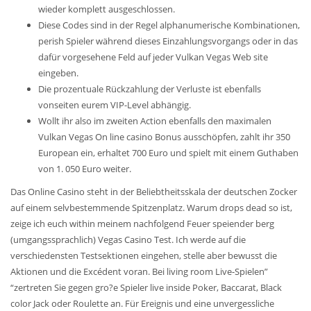
wieder komplett ausgeschlossen.
Diese Codes sind in der Regel alphanumerische Kombinationen,
perish Spieler während dieses Einzahlungsvorgangs oder in das
dafür vorgesehene Feld auf jeder Vulkan Vegas Web site
eingeben.
Die prozentuale Rückzahlung der Verluste ist ebenfalls
vonseiten eurem VIP-Level abhängig.
Wollt ihr also im zweiten Action ebenfalls den maximalen
Vulkan Vegas On line casino Bonus ausschöpfen, zahlt ihr 350
European ein, erhaltet 700 Euro und spielt mit einem Guthaben
von 1. 050 Euro weiter.
Das Online Casino steht in der Beliebtheitsskala der deutschen Zocker
auf einem selvbestemmende Spitzenplatz. Warum drops dead so ist,
zeige ich euch within meinem nachfolgend Feuer speiender berg
(umgangssprachlich) Vegas Casino Test. Ich werde auf die
verschiedensten Testsektionen eingehen, stelle aber bewusst die
Aktionen und die Excédent voran. Bei living room Live-Spielen”
“zertreten Sie gegen gro?e Spieler live inside Poker, Baccarat, Black
color Jack oder Roulette an. Für Ereignis und eine unvergessliche