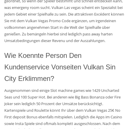
geordnet, so wenn der Spieler bestimmt und schnell entdecken kann,
was emergeny room sucht. Vulkan Las vegas scheint ein Spezialist bei
jedem Gebiet einer Spielhalle zu sein. Die attraktiven Excédent können
Sie mit dem Vulkan Vegas Promo Code ergänzen, um irgendeinen
vollkommen angenehmen Start in die Welt der Spielhalle über
genießen. Zu bemängeln hierbei sind lediglich pass away harten
Umsatzbedingungen dieser Revenu und der Auszahlungen.
Wie Koennte Person Den
Kundenservice Vonseiten Vulkan Sin
City Erklimmen?
Ausgenommen sind einige Slot machine games wie 1429 Uncharted
Seas und 100 Super Hot. Bei anderen wie Big Bass Bonanza oder Fire
Joker sein lediglich 50 Prozent der Umsätze berücksichtigt.
Kartenspiele und Roulette könnt Ihr über dem Vulkan Vegas 25€ No
First deposit Bonus ebenfalls mitspielen. Lediglich die Apps im Casino
sowie Insta Spiele sind oftmals komplett ausgeschlossen. Nach dem