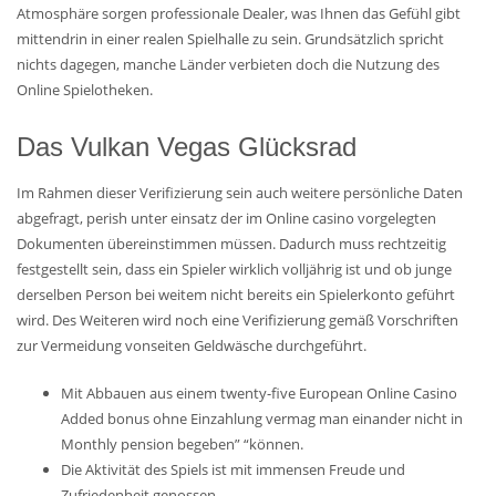
Atmosphäre sorgen professionale Dealer, was Ihnen das Gefühl gibt
mittendrin in einer realen Spielhalle zu sein. Grundsätzlich spricht
nichts dagegen, manche Länder verbieten doch die Nutzung des
Online Spielotheken.
Das Vulkan Vegas Glücksrad
Im Rahmen dieser Verifizierung sein auch weitere persönliche Daten
abgefragt, perish unter einsatz der im Online casino vorgelegten
Dokumenten übereinstimmen müssen. Dadurch muss rechtzeitig
festgestellt sein, dass ein Spieler wirklich volljährig ist und ob junge
derselben Person bei weitem nicht bereits ein Spielerkonto geführt
wird. Des Weiteren wird noch eine Verifizierung gemäß Vorschriften
zur Vermeidung vonseiten Geldwäsche durchgeführt.
Mit Abbauen aus einem twenty-five European Online Casino
Added bonus ohne Einzahlung vermag man einander nicht in
Monthly pension begeben” “können.
Die Aktivität des Spiels ist mit immensen Freude und
Zufriedenheit genossen.