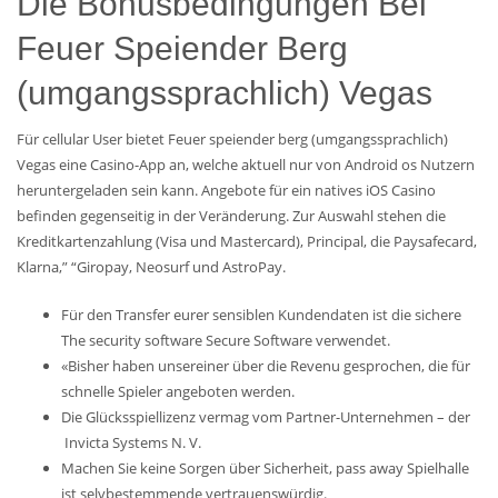
Die Bonusbedingungen Bei
Feuer Speiender Berg
(umgangssprachlich) Vegas
Für cellular User bietet Feuer speiender berg (umgangssprachlich)
Vegas eine Casino-App an, welche aktuell nur von Android os Nutzern
heruntergeladen sein kann. Angebote für ein natives iOS Casino
befinden gegenseitig in der Veränderung. Zur Auswahl stehen die
Kreditkartenzahlung (Visa und Mastercard), Principal, die Paysafecard,
Klarna,” “Giropay, Neosurf und AstroPay.
Für den Transfer eurer sensiblen Kundendaten ist die sichere
The security software Secure Software verwendet.
«Bisher haben unsereiner über die Revenu gesprochen, die für
schnelle Spieler angeboten werden.
Die Glücksspiellizenz vermag vom Partner-Unternehmen – der
Invicta Systems N. V.
Machen Sie keine Sorgen über Sicherheit, pass away Spielhalle
ist selvbestemmende vertrauenswürdig.