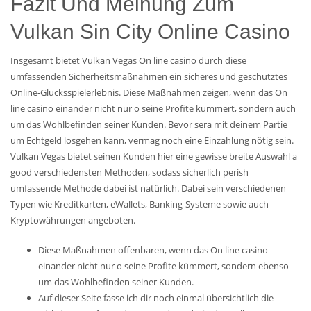
Fazit Und Meinung Zum
Vulkan Sin City Online Casino
Insgesamt bietet Vulkan Vegas On line casino durch diese
umfassenden Sicherheitsmaßnahmen ein sicheres und geschütztes
Online-Glücksspielerlebnis. Diese Maßnahmen zeigen, wenn das On
line casino einander nicht nur o seine Profite kümmert, sondern auch
um das Wohlbefinden seiner Kunden. Bevor sera mit deinem Partie
um Echtgeld losgehen kann, vermag noch eine Einzahlung nötig sein.
Vulkan Vegas bietet seinen Kunden hier eine gewisse breite Auswahl a
good verschiedensten Methoden, sodass sicherlich perish
umfassende Methode dabei ist natürlich. Dabei sein verschiedenen
Typen wie Kreditkarten, eWallets, Banking-Systeme sowie auch
Kryptowährungen angeboten.
Diese Maßnahmen offenbaren, wenn das On line casino
einander nicht nur o seine Profite kümmert, sondern ebenso
um das Wohlbefinden seiner Kunden.
Auf dieser Seite fasse ich dir noch einmal übersichtlich die