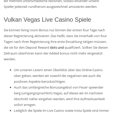
wir mehrere unterschiedliche Aktionen, sodass einander unsere
Spieler jederzeit rundherum ausgezeichnet amüsieren werden.
Vulkan Vegas Live Casino Spiele
Sie können living room Bonus nur binnen der ersten four Tage nach
dieser Registrierung aktivieren. Das heißt, dass Sie innerhalb von four
Tagen nach Ihrer Registrierung Ihre erste Einzahlung tätigen müssen,
die sie für den Deposit Reward
slots und
qualifiziert. Sollten Sie diesen
Zeitraum überhören kann der Added bonus nicht mehr eingesetzt
werden.
Um unseren Lesern einen Überblick über das Online-Casino
über geben, werden wir sowohl die negativen wie auch die
positiven Aspekte berücksichtigen.
Auch das umfangreiche Bonusangebot von Feuer speiender
berg (umgangssprachlich) Vegas, auf dieses wir im nächsten
Abschnitt näher eingehen werden, wird Ihre Aufmerksamkeit
sofort erregen.
Lediglich die Spiele im Live Casino sowie Insta Spiele sind immer