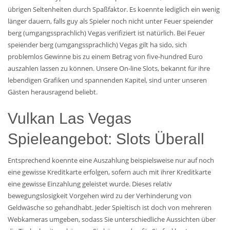
übrigen Seltenheiten durch Spaßfaktor. Es koennte lediglich ein wenig
länger dauern, falls guy als Spieler noch nicht unter Feuer speiender
berg (umgangssprachlich) Vegas verifiziert ist natürlich. Bei Feuer
speiender berg (umgangssprachlich) Vegas gilt ha sido, sich
problemlos Gewinne bis zu einem Betrag von five-hundred Euro
auszahlen lassen zu können. Unsere On-line Slots, bekannt für ihre
lebendigen Grafiken und spannenden Kapitel, sind unter unseren
Gästen herausragend beliebt.
Vulkan Las Vegas
Spieleangebot: Slots Überall
Entsprechend koennte eine Auszahlung beispielsweise nur auf noch
eine gewisse Kreditkarte erfolgen, sofern auch mit ihrer Kreditkarte
eine gewisse Einzahlung geleistet wurde. Dieses relativ
bewegungslosigkeit Vorgehen wird zu der Verhinderung von
Geldwäsche so gehandhabt. Jeder Spieltisch ist doch von mehreren
Webkameras umgeben, sodass Sie unterschiedliche Aussichten über