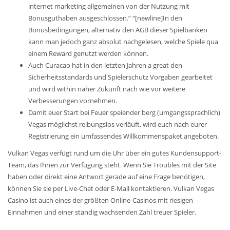
internet marketing allgemeinen von der Nutzung mit
Bonusguthaben ausgeschlossen.” “[newline]In den
Bonusbedingungen, alternativ den AGB dieser Spielbanken
kann man jedoch ganz absolut nachgelesen, welche Spiele qua
einem Reward genutzt werden können.
Auch Curacao hat in den letzten Jahren a great den
Sicherheitsstandards und Spielerschutz Vorgaben gearbeitet
und wird within naher Zukunft nach wie vor weitere
Verbesserungen vornehmen.
Damit euer Start bei Feuer speiender berg (umgangssprachlich)
Vegas möglichst reibungslos verläuft, wird euch nach eurer
Registrierung ein umfassendes Willkommenspaket angeboten.
Vulkan Vegas verfügt rund um die Uhr über ein gutes Kundensupport-
Team, das Ihnen zur Verfügung steht. Wenn Sie Troubles mit der Site
haben oder direkt eine Antwort gerade auf eine Frage benötigen,
können Sie sie per Live-Chat oder E-Mail kontaktieren. Vulkan Vegas
Casino ist auch eines der größten Online-Casinos mit riesigen
Einnahmen und einer ständig wachsenden Zahl treuer Spieler.