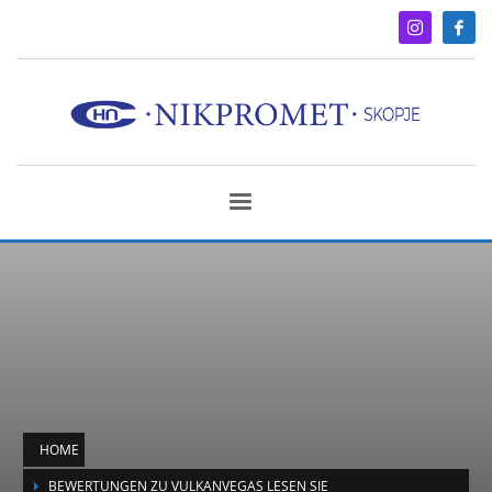
HOME
BEWERTUNGEN ZU VULKANVEGAS LESEN SIE