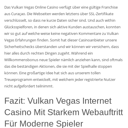
Das Vulkan Vegas Online Casino verfügt über eine gültige Franchise
aus Curaçao. Die Webseiten werden letztens über SSL-Zertifikate
verschlüsselt, so dass ne kurze Daten sicher sind. Und auch within
Glücksspielforen, in denen sich aktive Kunden austauschen, konnten
wir so gut auf welche weise keine negativen Kommentare zu Vulkan
Vegas Erfahrungen finden. Somit hat dieser Casinoanbieter unsere
Sicherheitschecks überstanden und wir können wir versichern, dass
hier alles durch rechten Dingen zugeht. Während ein
Willkommensbonus neue Spieler nämlich anziehen kann, sind oftmals
das die beständigen Aktionen, die sie mit der Spielhalle stoppen
können. Eine großartige Idee hat sich aus unserem tollen
Treueprogramm entwickelt, mit welchem jeder registrierte Nutzer
nicht aufgefordert teilnimmt.
Fazit: Vulkan Vegas Internet
Casino Mit Starkem Webauftritt
Für Moderne Spieler