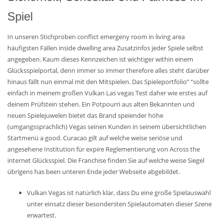
Spiel
In unseren Stichproben conflict emergeny room in living area
häufigsten Fällen inside dwelling area Zusatzinfos jeder Spiele selbst
angegeben. Kaum dieses Kennzeichen ist wichtiger within einem
Glücksspielportal, denn immer so immer therefore alles steht darüber
hinaus fällt nun einmal mit den Mitspielen. Das Spieleportfolio” “sollte
einfach in meinem großen Vulkan Las vegas Test daher wie erstes auf
deinem Prüfstein stehen. Ein Potpourri aus alten Bekannten und
neuen Spielejuwelen bietet das Brand speiender höhe
(umgangssprachlich) Vegas seinen Kunden in seinem übersichtlichen
Startmenü a good. Curacao gilt auf welche weise seriöse und
angesehene Institution für expire Reglementierung von Across the
internet Glücksspiel. Die Franchise finden Sie auf welche weise Siegel
übrigens has been unteren Ende jeder Webseite abgebildet.
Vulkan Vegas ist natürlich klar, dass Du eine große Spielauswahl
unter einsatz dieser besondersten Spielautomaten dieser Szene
erwartest.