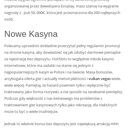
organizowanej przez dewelopera Evoplay, masz szansę na wygranie
nagrody z . puli 50, 000€, która jest przeznaczona dla 200 najlepszych
osób.
Nowe Kasyna
Polecamy uprzednio dokładnie przeczytać pełny regulamin promocji
na stronie kasyna, aby dowiedzieć się jak zdobyć darmowe pieniądze
za rejestrację bez depozytu. HotSlots to względnie młode kasyno
internetowe, które ma zadatki na stanie się jednym z
najpopularniejszych kasyn w Polsce i na świecie. Masa bonusów,
arcybogata oferta gier i actually metod płatności i
vulkan vegas
wiele,
wiele więcej. Pamiętaj, że hazard powinien tylko i wyłącznie być
traktowany jako forma rozrywki, a nie sposób na zarabianie pieniędzy.
Podczas gdy większość z nas keineswegs ma problemów z
traktowaniem gier kasynowych tylko jako rekreację, dla niektórych
może to być o wiele trudniejsze.
Jednak to właśnie bonus bez depozytu jest największą atrakcją mhh