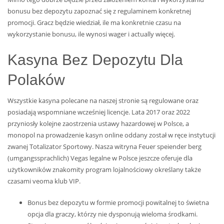
bonusu bez depozytu zapoznać się z regulaminem konkretnej
promocji. Gracz będzie wiedział, ile ma konkretnie czasu na
wykorzystanie bonusu, ile wynosi wager i actually więcej.
Kasyna Bez Depozytu Dla
Polaków
Wszystkie kasyna polecane na naszej stronie są regulowane oraz
posiadają wspomniane wcześniej licencje. Lata 2017 oraz 2022
przyniosły kolejne zaostrzenia ustawy hazardowej w Polsce, a
monopol na prowadzenie kasyn online oddany został w ręce instytucji
zwanej Totalizator Sportowy. Nasza witryna Feuer speiender berg
(umgangssprachlich) Vegas legalne w Polsce jeszcze oferuje dla
użytkowników znakomity program lojalnościowy określany także
czasami veoma klub VIP.
Bonus bez depozytu w formie promocji powitalnej to świetna
opcja dla graczy, którzy nie dysponują wieloma środkami.