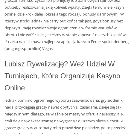
graczom em skorzystanie z pieniędzy lub darmowych spinów bez
potrzeby realizowania jakiejkolwiek wpłaty. Dzięki temu wiele kasyn
online idzie krok dalej i określa tego rodzaju bonusy darmowymi. W
rzeczywistości jednak nie carry out końca tak jest, gdyż bonusy bez
depozytu mają również swoje ograniczenia w formie warunków
obrotu i nie wy??cznie. Jesteśmy w stanie zapewnić naszych klientów,
iż czeka na nich nasza najlepsza aplikacja kasyno Feuer speiender berg
(umgangssprachlich) Vegas.
Lubisz Rywalizację? Weź Udział W
Turniejach, Które Organizuje Kasyno
Online
Jednak pomimo ogromnego wyboru i zaawansowana, gry siódemki
nadal przyciągają graczy nawet obytych z . zasadami. Dzieje się tak
między innym dlatego, że właśnie te maszyny oferują najlepszy RTP,
czyli dają największą szansę na wygraną t dłuższym okresie czasu. A
gracze grający w automaty mhh prawdziwe pieniądze, po to przecież