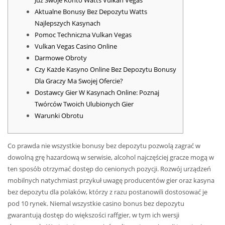
Aktualne Bonusy Bez Depozytu Watts
Najlepszych Kasynach
Pomoc Techniczna Vulkan Vegas
Vulkan Vegas Casino Online
Darmowe Obroty
Czy Każde Kasyno Online Bez Depozytu Bonusy
Dla Graczy Ma Swojej Ofercie?
Dostawcy Gier W Kasynach Online: Poznaj
Twórców Twoich Ulubionych Gier
Warunki Obrotu
Co prawda nie wszystkie bonusy bez depozytu pozwolą zagrać w
dowolną grę hazardową w serwisie, alcohol najczęściej gracze mogą w
ten sposób otrzymać dostęp do cenionych pozycji. Rozwój urządzeń
mobilnych natychmiast przykuł uwagę producentów gier oraz kasyna
bez depozytu dla polaków, którzy z razu postanowili dostosować je
pod 10 rynek. Niemal wszystkie casino bonus bez depozytu
gwarantują dostęp do większości raffgier, w tym ich wersji