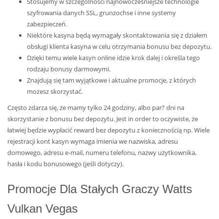
Stosujemy w szczególności najnowocześniejsze technologie
szyfrowania danych SSL, grunzochse i inne systemy
zabezpieczeń.
Niektóre kasyna będą wymagały skontaktowania się z działem
obsługi klienta kasyna w celu otrzymania bonusu bez depozytu.
Dzięki temu wiele kasyn online idzie krok dalej i określa tego
rodzaju bonusy darmowymi.
Znajdują się tam wyjątkowe i aktualne promocje, z których
możesz skorzystać.
Często zdarza się, że mamy tylko 24 godziny, albo par? dni na
skorzystanie z bonusu bez depozytu. Jest in order to oczywiste, że
łatwiej będzie wypłacić reward bez depozytu z koniecznością np. Wiele
rejestracji kont kasyn wymaga imienia we nazwiska, adresu
domowego, adresu e-mail, numeru telefonu, nazwy użytkownika,
hasła i kodu bonusowego (jeśli dotyczy).
Promocje Dla Stałych Graczy Watts
Vulkan Vegas