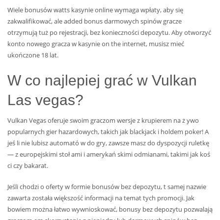
Wiele bonusów watts kasynie online wymaga wpłaty, aby się
zakwalifikować, ale added bonus darmowych spinów gracze
otrzymują tuż po rejestracji, bez konieczności depozytu. Aby otworzyć
konto nowego gracza w kasynie on the internet, musisz mieć
ukończone 18 lat.
W co najlepiej grać w Vulkan
Las vegas?
Vulkan Vegas oferuje swoim graczom wersje z krupierem na ż ywo
popularnych gier hazardowych, takich jak blackjack i holdem poker! A
jeś li nie lubisz automató w do gry, zawsze masz do dyspozycji ruletkę
— z europejskimi stoł ami i amerykań skimi odmianami, takimi jak koś
ci czy bakarat.
Jeśli chodzi o oferty w formie bonusów bez depozytu, t samej nazwie
zawarta została większość informacji na temat tych promocji. Jak
bowiem można łatwo wywnioskować, bonusy bez depozytu pozwalają