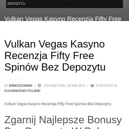
DEPOZYTU
Vulkan Vegas Kasyno Recenzja Fifty Free
Spinów Bez Depozytu
Vulkan Vegas Kasyno
Recenzja Fifty Free
Spinów Bez Depozytu
BY
MIRKODOMAIN
/
ПОНЕДЕЛНИК, 08 МАЈ 2023
/
PUBLISHED IN
VULKANVEGAS POLAND
Vulkan Vegas Kasyno Recenzja Fifty Free Spinów Bez Depozytu️
Zgarnij Najlepsze Bonusy