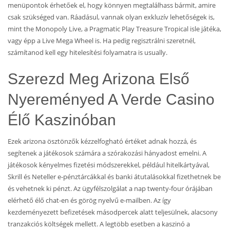
menüpontok érhetőek el, hogy könnyen megtalálhass bármit, amire
csak szükséged van. Ráadásul, vannak olyan exkluzív lehetőségek is,
mint the Monopoly Live, a Pragmatic Play Treasure Tropical isle játéka,
vagy épp a Live Mega Wheel is. Ha pedig regisztrálni szeretnél,
számítanod kell egy hitelesítési folyamatra is usually.
Szerezd Meg Arizona Első
Nyereményed A Verde Casino
Élő Kaszinóban
Ezek arizona ösztönzők kézzelfogható értéket adnak hozzá, és
segítenek a játékosok számára a szórakozási hányadost emelni. A
játékosok kényelmes fizetési módszerekkel, például hitelkártyával,
Skrill és Neteller e-pénztárcákkal és banki átutalásokkal fizethetnek be
és vehetnek ki pénzt. Az ügyfélszolgálat a nap twenty-four órájában
elérhető élő chat-en és görög nyelvű e-mailben. Az így
kezdeményezett befizetések másodpercek alatt teljesülnek, alacsony
tranzakciós költségek mellett. A legtöbb esetben a kaszinó a