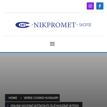
HOME
VERDE CASINO HUNGARY
ONLINE KASZINÓ JÁTÉKOK ÉS ÉLŐ KASZINÓ JÁTÉKO