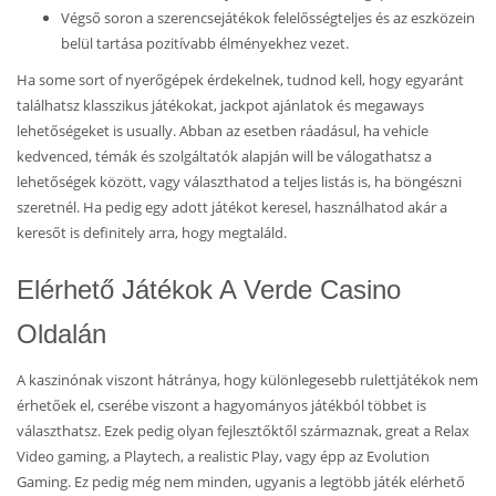
Végső soron a szerencsejátékok felelősségteljes és az eszközein
belül tartása pozitívabb élményekhez vezet.
Ha some sort of nyerőgépek érdekelnek, tudnod kell, hogy egyaránt
találhatsz klasszikus játékokat, jackpot ajánlatok és megaways
lehetőségeket is usually. Abban az esetben ráadásul, ha vehicle
kedvenced, témák és szolgáltatók alapján will be válogathatsz a
lehetőségek között, vagy választhatod a teljes listás is, ha böngészni
szeretnél. Ha pedig egy adott játékot keresel, használhatod akár a
keresőt is definitely arra, hogy megtaláld.
Elérhető Játékok A Verde Casino
Oldalán
A kaszinónak viszont hátránya, hogy különlegesebb rulettjátékok nem
érhetőek el, cserébe viszont a hagyományos játékból többet is
választhatsz. Ezek pedig olyan fejlesztőktől származnak, great a Relax
Video gaming, a Playtech, a realistic Play, vagy épp az Evolution
Gaming. Ez pedig még nem minden, ugyanis a legtöbb játék elérhető