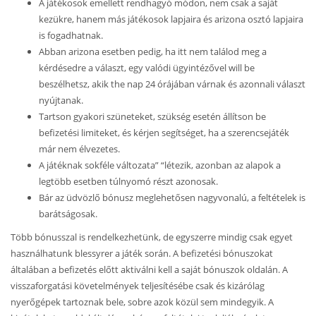
A játékosok emellett rendhagyó módon, nem csak a saját
kezükre, hanem más játékosok lapjaira és arizona osztó lapjaira
is fogadhatnak.
Abban arizona esetben pedig, ha itt nem találod meg a
kérdésedre a választ, egy valódi ügyintézővel will be
beszélhetsz, akik the nap 24 órájában várnak és azonnali választ
nyújtanak.
Tartson gyakori szüneteket, szükség esetén állítson be
befizetési limiteket, és kérjen segítséget, ha a szerencsejáték
már nem élvezetes.
A játéknak sokféle változata” “létezik, azonban az alapok a
legtöbb esetben túlnyomó részt azonosak.
Bár az üdvözlő bónusz meglehetősen nagyvonalú, a feltételek is
barátságosak.
Több bónusszal is rendelkezhetünk, de egyszerre mindig csak egyet
használhatunk blessyrer a játék során. A befizetési bónuszokat
általában a befizetés előtt aktiválni kell a saját bónuszok oldalán. A
visszaforgatási követelmények teljesítésébe csak és kizárólag
nyerőgépek tartoznak bele, sobre azok közül sem mindegyik. A