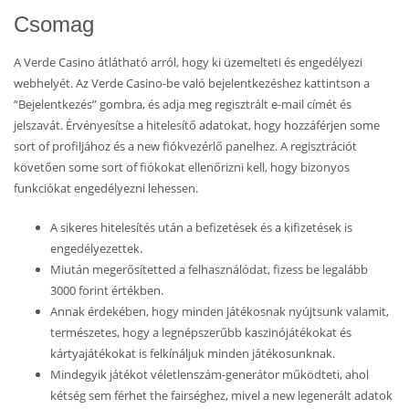
Csomag
A Verde Casino átlátható arról, hogy ki üzemelteti és engedélyezi
webhelyét. Az Verde Casino-be való bejelentkezéshez kattintson a
“Bejelentkezés” gombra, és adja meg regisztrált e-mail címét és
jelszavát. Érvényesítse a hitelesítő adatokat, hogy hozzáférjen some
sort of profiljához és a new fiókvezérlő panelhez. A regisztrációt
követően some sort of fiókokat ellenőrizni kell, hogy bizonyos
funkciókat engedélyezni lehessen.
A sikeres hitelesítés után a befizetések és a kifizetések is
engedélyezettek.
Miután megerősítetted a felhasználódat, fizess be legalább
3000 forint értékben.
Annak érdekében, hogy minden játékosnak nyújtsunk valamit,
természetes, hogy a legnépszerűbb kaszinójátékokat és
kártyajátékokat is felkínáljuk minden játékosunknak.
Mindegyik játékot véletlenszám-generátor működteti, ahol
kétség sem férhet the fairséghez, mivel a new legenerált adatok