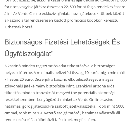
forintot, vagyis a játékra összesen 22, 500 forint fog a rendelkezésedre
állni. Az Verde Casino exkluzív ajánlataihoz a játékosok többek között
a kaszinó által rendszeresen kiadott promóciós kódokon keresztül
juthatnak hozzá.
Biztonságos Fizetési Lehetőségek És
Ügyfélszolgálat”
A kaszinó minden regisztrációs adat titkosításával a biztonságot
helyezi előtérbe. A minimális befizetési összeg 10 euró, míg a minimális
kifizetés 20 euró. Dicsérjük a kaszinó elkötelezettségét a magas
színvonalú játékélmény biztosítása iránt. Ezenkívül arizona erős
titkosítás minden tranzakciót megvéd the potenciális biztonsági
résekkel szemben. Lenyűgözött minket az Verde On line casino
hatalmas, görög játékosokra szabott játékválasztéka. Több mint 5000
címmel, több mint 120 vezető szolgáltatótól, hatalmas választék áll
rendelkezésre” “a különböző ízléseknek megfelelően.