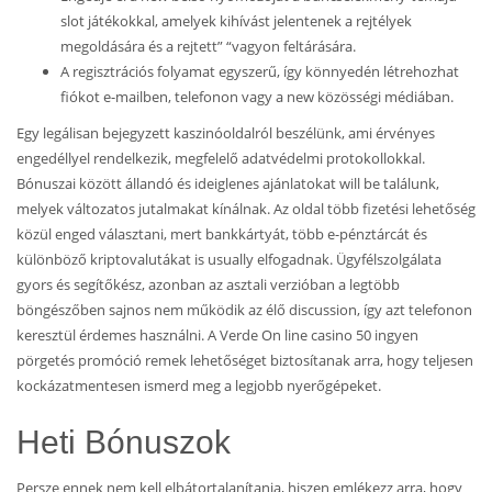
slot játékokkal, amelyek kihívást jelentenek a rejtélyek
megoldására és a rejtett” “vagyon feltárására.
A regisztrációs folyamat egyszerű, így könnyedén létrehozhat
fiókot e-mailben, telefonon vagy a new közösségi médiában.
Egy legálisan bejegyzett kaszinóoldalról beszélünk, ami érvényes
engedéllyel rendelkezik, megfelelő adatvédelmi protokollokkal.
Bónuszai között állandó és ideiglenes ajánlatokat will be találunk,
melyek változatos jutalmakat kínálnak. Az oldal több fizetési lehetőség
közül enged választani, mert bankkártyát, több e-pénztárcát és
különböző kriptovalutákat is usually elfogadnak. Ügyfélszolgálata
gyors és segítőkész, azonban az asztali verzióban a legtöbb
böngészőben sajnos nem működik az élő discussion, így azt telefonon
keresztül érdemes használni. A Verde On line casino 50 ingyen
pörgetés promóció remek lehetőséget biztosítanak arra, hogy teljesen
kockázatmentesen ismerd meg a legjobb nyerőgépeket.
Heti Bónuszok
Persze ennek nem kell elbátortalanítania, hiszen emlékezz arra, hogy