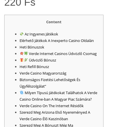
220 Fs
Content
Az Ingyenes Játékok
Elérhető Játékok A Inexperto Casino Oldalán
Heti Bónuszok
Verde Internet Casinos Üdvözlő Csomag
Üdvözlő Bónusz
Heti Refill Bónusz
Verde Casino Magyarország
Biztonságos Fizetési Lehetőségek És
Ügyfélszolgálat”
Milyen Típusú Játékokat Találhatok A Verde
Casino Online-ban A Magyar Piac Számára?
Verde Casino On The Internet Résidők
Szerezd Meg Arizona Első Nyereményed A
Verde Casino Élő Kaszinóban
Szerezd Meg A Bónuszt Még Ma