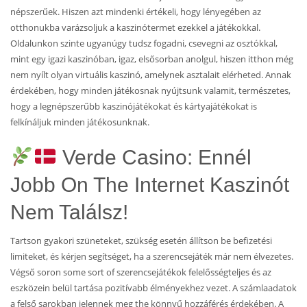
népszerűek. Hiszen azt mindenki értékeli, hogy lényegében az
otthonukba varázsoljuk a kaszinótermet ezekkel a játékokkal.
Oldalunkon szinte ugyanúgy tudsz fogadni, csevegni az osztókkal,
mint egy igazi kaszinóban, igaz, elsősorban anolgul, hiszen itthon még
nem nyílt olyan virtuális kaszinó, amelynek asztalait elérheted. Annak
érdekében, hogy minden játékosnak nyújtsunk valamit, természetes,
hogy a legnépszerűbb kaszinójátékokat és kártyajátékokat is
felkínáljuk minden játékosunknak.
Verde Casino: Ennél
Jobb On The Internet Kaszinót
Nem Találsz!
Tartson gyakori szüneteket, szükség esetén állítson be befizetési
limiteket, és kérjen segítséget, ha a szerencsejáték már nem élvezetes.
Végső soron some sort of szerencsejátékok felelősségteljes és az
eszközein belül tartása pozitívabb élményekhez vezet. A számlaadatok
a felső sarokban jelennek meg the könnyű hozzáférés érdekében. A