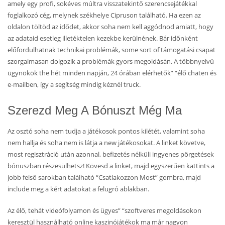
amely egy profi, sokéves múltra visszatekintő szerencsejátékkal
foglalkozó cég, melynek székhelye Cipruson található. Ha ezen az
oldalon töltöd az idődet, akkor soha nem kell aggódnod amiatt, hogy
az adataid esetleg illetéktelen kezekbe kerülnének. Bár időnként
előfordulhatnak technikai problémák, some sort of támogatási csapat
szorgalmasan dolgozik a problémák gyors megoldásán. A többnyelvű
ügynökök the hét minden napján, 24 órában elérhetők” “élő chaten és
e-mailben, így a segítség mindig kéznél truck.
Szerezd Meg A Bónuszt Még Ma
Az osztó soha nem tudja a játékosok pontos kilétét, valamint soha
nem hallja és soha nem is látja a new játékosokat. A linket követve,
most regisztráció után azonnal, befizetés nélküli ingyenes pörgetések
bónuszban részesülhetsz! Kövesd a linket, majd egyszerűen kattints a
jobb felső sarokban található “Csatlakozzon Most” gombra, majd
include meg a kért adatokat a felugró ablakban.
Az élő, tehát videófolyamon és ügyes” “szoftveres megoldásokon
keresztül használható online kaszinójátékok ma már nagyon