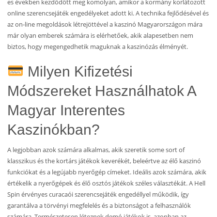
es években kezdődött meg komolyan, amikor a kormány korlátozott
online szerencsejáték engedélyeket adott ki. A technika fejlődésével és
az on-line megoldások létrejöttével a kaszinó Magyarországon mára
már olyan emberek számára is elérhetőek, akik alapesetben nem
biztos, hogy megengedhetik maguknak a kaszinózás élményét.
Milyen Kifizetési
Módszereket Használhatok A
Magyar Interentes
Kaszinókban?
A legjobban azok számára alkalmas, akik szeretik some sort of
klasszikus és the kortárs játékok keverékét, beleértve az élő kaszinó
funkciókat és a legújabb nyerőgép címeket. Ideális azok számára, akik
értékelik a nyerőgépek és élő osztós játékok széles választékát. A Hell
Spin érvényes curacaói szerencsejáték engedéllyel működik, így
garantálva a törvényi megfelelés és a biztonságot a felhasználók
számára. Természetesen léteznek demó játékok is, azonban az