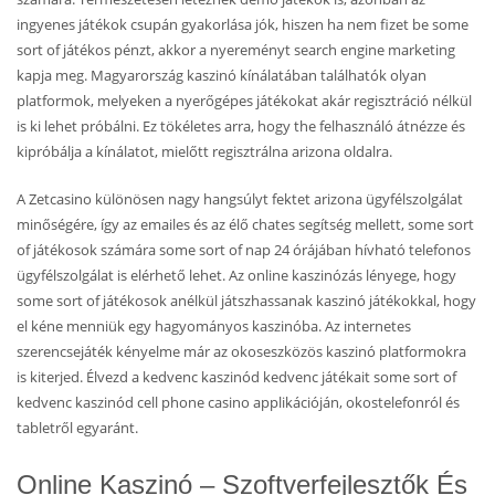
ingyenes játékok csupán gyakorlása jók, hiszen ha nem fizet be some
sort of játékos pénzt, akkor a nyereményt search engine marketing
kapja meg. Magyarország kaszinó kínálatában találhatók olyan
platformok, melyeken a nyerőgépes játékokat akár regisztráció nélkül
is ki lehet próbálni. Ez tökéletes arra, hogy the felhasználó átnézze és
kipróbálja a kínálatot, mielőtt regisztrálna arizona oldalra.
A Zetcasino különösen nagy hangsúlyt fektet arizona ügyfélszolgálat
minőségére, így az emailes és az élő chates segítség mellett, some sort
of játékosok számára some sort of nap 24 órájában hívható telefonos
ügyfélszolgálat is elérhető lehet. Az online kaszinózás lényege, hogy
some sort of játékosok anélkül játszhassanak kaszinó játékokkal, hogy
el kéne menniük egy hagyományos kaszinóba. Az internetes
szerencsejáték kényelme már az okoseszközös kaszinó platformokra
is kiterjed. Élvezd a kedvenc kaszinód kedvenc játékait some sort of
kedvenc kaszinód cell phone casino applikációján, okostelefonról és
tabletről egyaránt.
Online Kaszinó – Szoftverfejlesztők És