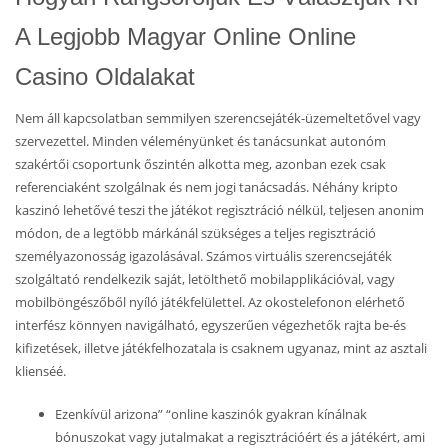
A Legjobb Magyar Online Online
Casino Oldalakat
Nem áll kapcsolatban semmilyen szerencsejáték-üzemeltetővel vagy
szervezettel. Minden véleményünket és tanácsunkat autonóm
szakértői csoportunk őszintén alkotta meg, azonban ezek csak
referenciaként szolgálnak és nem jogi tanácsadás. Néhány kripto
kaszinó lehetővé teszi the játékot regisztráció nélkül, teljesen anonim
módon, de a legtöbb márkánál szükséges a teljes regisztráció
személyazonosság igazolásával. Számos virtuális szerencsejáték
szolgáltató rendelkezik saját, letölthető mobilapplikációval, vagy
mobilböngészőből nyíló játékfelülettel. Az okostelefonon elérhető
interfész könnyen navigálható, egyszerűen végezhetők rajta be-és
kifizetések, illetve játékfelhozatala is csaknem ugyanaz, mint az asztali
klienséé.
Ezenkívül arizona” “online kaszinók gyakran kínálnak
bónuszokat vagy jutalmakat a regisztrációért és a játékért, ami