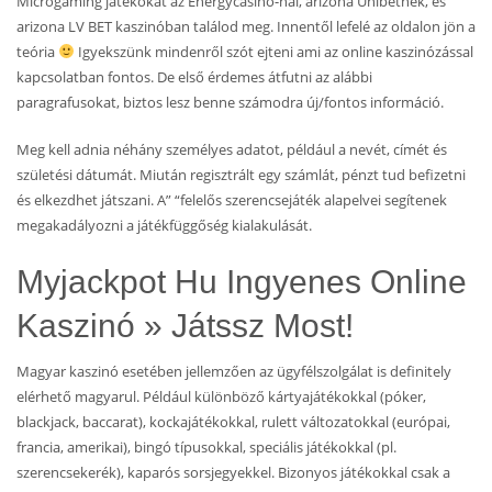
Microgaming játékokat az Energycasino-nál, arizona Unibetnék, és
arizona LV BET kaszinóban találod meg. Innentől lefelé az oldalon jön a
teória
Igyekszünk mindenről szót ejteni ami az online kaszinózással
kapcsolatban fontos. De első érdemes átfutni az alábbi
paragrafusokat, biztos lesz benne számodra új/fontos információ.
Meg kell adnia néhány személyes adatot, például a nevét, címét és
születési dátumát. Miután regisztrált egy számlát, pénzt tud befizetni
és elkezdhet játszani. A” “felelős szerencsejáték alapelvei segítenek
megakadályozni a játékfüggőség kialakulását.
Myjackpot Hu Ingyenes Online
Kaszinó » Játssz Most!
Magyar kaszinó esetében jellemzően az ügyfélszolgálat is definitely
elérhető magyarul. Például különböző kártyajátékokkal (póker,
blackjack, baccarat), kockajátékokkal, rulett változatokkal (európai,
francia, amerikai), bingó típusokkal, speciális játékokkal (pl.
szerencsekerék), kaparós sorsjegyekkel. Bizonyos játékokkal csak a