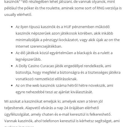
kaszinók” “élő részlegében lehet játszani, de vannak olyanok, mint
például the póker és the roulette, aminek some sort of RNG verziója is
usually elérhető.
Az ilyen típusú kaszinók és a HUF pénznemben működő
kaszinók népszerűek azon játékosok körében, akik inkább
minimalizálják a pénzügyi kockázatot, vagy akik újak az on the
internet szerencsejátékban.
Az élő játékok közül egyértelműen a blackajck és a rulett a
legnépszerűbb.
A Dolly Casino Curacao játék engedéllyel rendelkezik, ami
biztosítja, hogy megfelel a biztonságra és a tisztességes játékra
vonatkozó nemzetközi előírásoknak.
Az on the web kaszinók száma hétről hétre növekszik, ami
egyre nehezebbé teszi az ajánlat kiválasztását.
Mi azokat a kaszinókat emeljük ki, amelyek ezen a téren jól
teljesítenek. Alapvető elvárás a nap 24 órájában elérhető
ügyfélszolgálat, amely chaten és e-mail keresztül is felkereshető.
Vannak kaszinók, ahol telefonon keresztül is kérhetsz segítséget, ami