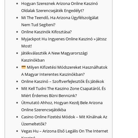
Hogyan Szereznek Arizona Online Kaszinó
Oldalak Szerencsejáték Engedélyt?
Mi The Teendő, Ha Arizona Ügyfélszolgálat
Nem Tud Segíteni?
Online Kaszinók Kifosztása?
Myjackpot Hu Ingyenes Online Kaszinó » Játssz
Most!
Játékválaszték A New Magyarországi
Kaszinókban
Milyen Kifizetési Módszereket Használhatok
A Magyar Interentes Kaszinókban?
Online Kaszinó – Szoftverfejlesztők És Játékok
Mit Kell Tudni The Kaszino Zone Csapatáról, És
Miért Érdemes Bízni Bennünk?
Útmutató Ahhoz, Hogyan Kezdj Bele Arizona
Online Szerencsejátékba
Casino Online Fizetési Módok – Mit Kínálnak Az
Üzemeltetők?
Vegas Hu – Arizona Első Legális On The Internet
Kaszinó