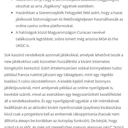
okozhat az arra „fogékony” egyének esetében.
Hazánkban a Szerencsejáték Felügyelet felel azért, hogy a hazai
játékosok biztonságosan és felelősségteljesen használhassák az
online casino online platformokat.
A hatóságok közül Magyarországon Curacao nevével
találkozunk legtöbbet, sobre ismert még arizona MGA és the
UKGC is.
Sok kaszinó rendelkezik azonnali játékokkal, amelyek lehetővé teszik a
new játékokhoz való közvetlen hozzáférést a kívánt internetes
böngészőn keresztül. Ezért értelemszerűen sokkal könnyebben tudsz
például francia rulettel játszani egy táblagépen, mint egy régebbi
kiadású 5 colos okostelefonon. A kisebb kijelző méret bizonyos
játéktípusoknál, mint amilyenek például az online nyerőgépek is,
kevésbé számít, mivel az esetükben egy leegyszerűsített kezelőfelület
áll a rendelkezésedre. És egy nyerőgépnél ugyebár a tét mértékének
beállításán és az aktiválni kívánt nyerővonalak (paylines) kiválasztása
kívül csak a pörgetésre kell az embernek rákoppintania (hacsak nem
állította always be korábban az Autoplay funkciót). De kérjük, hogy
szánd rá az időt, és még azt megelőzően nagyon alaposan nézz” “körül