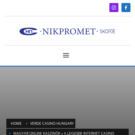
HOME
VERDE CASINO HUNGARY
MAGYAR ONLINE KASZINÓK » A LEGJOBB INTERNET CASINO