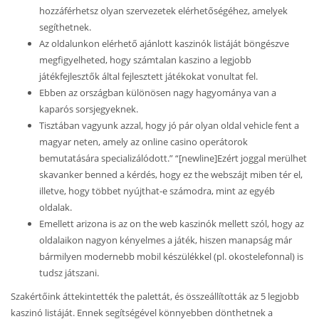
hozzáférhetsz olyan szervezetek elérhetőségéhez, amelyek
segíthetnek.
Az oldalunkon elérhető ajánlott kaszinók listáját böngészve
megfigyelheted, hogy számtalan kaszino a legjobb
játékfejlesztők által fejlesztett játékokat vonultat fel.
Ebben az országban különösen nagy hagyománya van a
kaparós sorsjegyeknek.
Tisztában vagyunk azzal, hogy jó pár olyan oldal vehicle fent a
magyar neten, amely az online casino operátorok
bemutatására specializálódott.” “[newline]Ezért joggal merülhet
skavanker benned a kérdés, hogy ez the webszájt miben tér el,
illetve, hogy többet nyújthat-e számodra, mint az egyéb
oldalak.
Emellett arizona is az on the web kaszinók mellett szól, hogy az
oldalaikon nagyon kényelmes a játék, hiszen manapság már
bármilyen modernebb mobil készülékkel (pl. okostelefonnal) is
tudsz játszani.
Szakértőink áttekintették the palettát, és összeállították az 5 legjobb
kaszinó listáját. Ennek segítségével könnyebben dönthetnek a