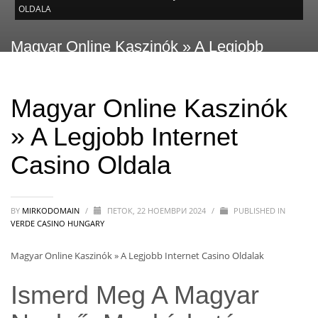
OLDALA
Magyar Online Kaszinók » A Legjobb
Internet Casino Oldala
Magyar Online Kaszinók
» A Legjobb Internet
Casino Oldala
BY
MIRKODOMAIN
/
ПЕТОК, 22 НОЕМВРИ 2024
/
PUBLISHED IN
VERDE CASINO HUNGARY
Magyar Online Kaszinók » A Legjobb Internet Casino Oldalak
Ismerd Meg A Magyar