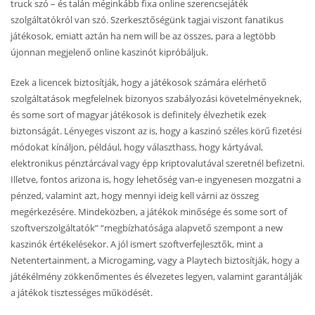
truck szó – és talán méginkább fixa online szerencsejáték
szolgáltatókról van szó. Szerkesztőségünk tagjai viszont fanatikus
játékosok, emiatt aztán ha nem will be az összes, para a legtöbb
újonnan megjelenő online kaszinót kipróbáljuk.
Ezek a licencek biztosítják, hogy a játékosok számára elérhető
szolgáltatások megfelelnek bizonyos szabályozási követelményeknek,
és some sort of magyar játékosok is definitely élvezhetik ezek
biztonságát. Lényeges viszont az is, hogy a kaszinó széles körű fizetési
módokat kínáljon, például, hogy választhass, hogy kártyával,
elektronikus pénztárcával vagy épp kriptovalutával szeretnél befizetni.
Illetve, fontos arizona is, hogy lehetőség van-e ingyenesen mozgatni a
pénzed, valamint azt, hogy mennyi ideig kell várni az összeg
megérkezésére. Mindeközben, a játékok minősége és some sort of
szoftverszolgáltatók” “megbízhatósága alapvető szempont a new
kaszinók értékelésekor. A jól ismert szoftverfejlesztők, mint a
Netentertainment, a Microgaming, vagy a Playtech biztosítják, hogy a
játékélmény zökkenőmentes és élvezetes legyen, valamint garantálják
a játékok tisztességes működését.