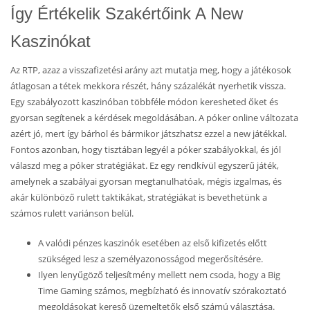
Így Értékelik Szakértőink A New
Kaszinókat
Az RTP, azaz a visszafizetési arány azt mutatja meg, hogy a játékosok
átlagosan a tétek mekkora részét, hány százalékát nyerhetik vissza.
Egy szabályozott kaszinóban többféle módon keresheted őket és
gyorsan segítenek a kérdések megoldásában. A póker online változata
azért jó, mert így bárhol és bármikor játszhatsz ezzel a new játékkal.
Fontos azonban, hogy tisztában legyél a póker szabályokkal, és jól
válaszd meg a póker stratégiákat. Ez egy rendkívül egyszerű játék,
amelynek a szabályai gyorsan megtanulhatóak, mégis izgalmas, és
akár különböző rulett taktikákat, stratégiákat is bevethetünk a
számos rulett variánson belül.
A valódi pénzes kaszinók esetében az első kifizetés előtt
szükséged lesz a személyazonosságod megerősítésére.
Ilyen lenyűgöző teljesítmény mellett nem csoda, hogy a Big
Time Gaming számos, megbízható és innovatív szórakoztató
megoldásokat kereső üzemeltetők első számú választása.