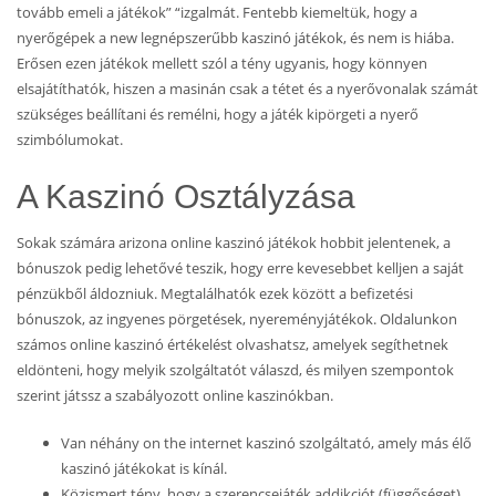
tovább emeli a játékok” “izgalmát. Fentebb kiemeltük, hogy a
nyerőgépek a new legnépszerűbb kaszinó játékok, és nem is hiába.
Erősen ezen játékok mellett szól a tény ugyanis, hogy könnyen
elsajátíthatók, hiszen a masinán csak a tétet és a nyerővonalak számát
szükséges beállítani és remélni, hogy a játék kipörgeti a nyerő
szimbólumokat.
A Kaszinó Osztályzása
Sokak számára arizona online kaszinó játékok hobbit jelentenek, a
bónuszok pedig lehetővé teszik, hogy erre kevesebbet kelljen a saját
pénzükből áldozniuk. Megtalálhatók ezek között a befizetési
bónuszok, az ingyenes pörgetések, nyereményjátékok. Oldalunkon
számos online kaszinó értékelést olvashatsz, amelyek segíthetnek
eldönteni, hogy melyik szolgáltatót válaszd, és milyen szempontok
szerint játssz a szabályozott online kaszinókban.
Van néhány on the internet kaszinó szolgáltató, amely más élő
kaszinó játékokat is kínál.
Közismert tény, hogy a szerencsejáték addikciót (függőséget)