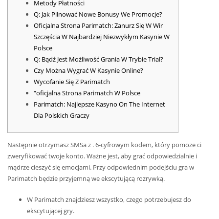
Metody Płatności
Q: Jak Pilnować Nowe Bonusy We Promocje?
Oficjalna Strona Parimatch: Zanurz Się W Wir
Szczęścia W Najbardziej Niezwykłym Kasynie W
Polsce
Q: Bądź Jest Możliwość Grania W Trybie Trial?
Czy Można Wygrać W Kasynie Online?
Wycofanie Się Z Parimatch
“oficjalna Strona Parimatch W Polsce
Parimatch: Najlepsze Kasyno On The Internet
Dla Polskich Graczy
Następnie otrzymasz SMSa z . 6-cyfrowym kodem, który pomoże ci
zweryfikować twoje konto. Ważne jest, aby grać odpowiedzialnie i
mądrze cieszyć się emocjami. Przy odpowiednim podejściu gra w
Parimatch będzie przyjemną we ekscytującą rozrywką.
W Parimatch znajdziesz wszystko, czego potrzebujesz do
ekscytującej gry.