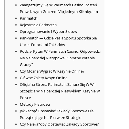
Zaangażujmy Się W Parimatch Casino: Zostań
Prawdziwym Graczem Vip Jednym Kliknięciem
Parimatch
Rejestracja Parimatch
Oprogramowanie I Wybór Slotów
Pari-match — Gdzie Pasja Sportu Spotyka Się
Unces Emocjami Zakładów
Podział Pytań W Parimatch Casino: Odpowiedzi
Na Najbardziej Nietypowe I Sprytne Pytania
Graczy”
Czy Można Wygrać W Kasynie Online?
Główne Zalety Kasyn Online
Oficjalna Strona Parimatch: Zanurz Się W Wir
Szczęścia W Najbardziej Niezwykłym Kasynie W
Polsce
Metody Płatności
Jak Zacząć Obstawiać Zakłady Sportowe Dla
Początkujących – Pierwsze Strategie
Czy Nale?a?oby Obstawiać Zakłady Sportowe?