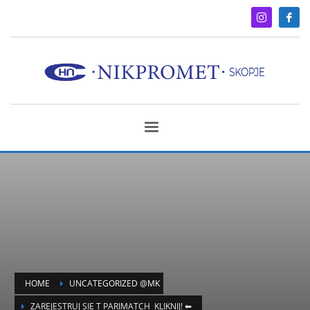
HOME
UNCATEGORIZED @MK
ZAREJESTRUJ SIĘ T PARIMATCH ️ KLIKNIJ! ⬅