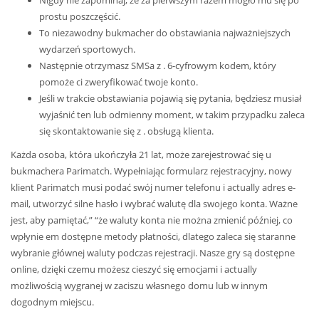
prostu poszczęścić.
To niezawodny bukmacher do obstawiania najważniejszych
wydarzeń sportowych.
Następnie otrzymasz SMSa z . 6-cyfrowym kodem, który
pomoże ci zweryfikować twoje konto.
Jeśli w trakcie obstawiania pojawią się pytania, będziesz musiał
wyjaśnić ten lub odmienny moment, w takim przypadku zaleca
się skontaktowanie się z . obsługą klienta.
Każda osoba, która ukończyła 21 lat, może zarejestrować się u
bukmachera Parimatch. Wypełniając formularz rejestracyjny, nowy
klient Parimatch musi podać swój numer telefonu i actually adres e-
mail, utworzyć silne hasło i wybrać walutę dla swojego konta. Ważne
jest, aby pamiętać,” “że waluty konta nie można zmienić później, co
wpłynie em dostępne metody płatności, dlatego zaleca się staranne
wybranie głównej waluty podczas rejestracji. Nasze gry są dostępne
online, dzięki czemu możesz cieszyć się emocjami i actually
możliwością wygranej w zaciszu własnego domu lub w innym
dogodnym miejscu.