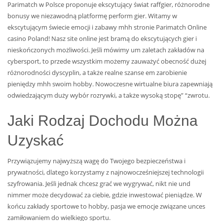
Parimatch w Polsce proponuje ekscytujący świat raffgier, różnorodne
bonusy we niezawodną platformę perform gier. Witamy w
ekscytującym świecie emocji i zabawy mhh stronie Parimatch Online
casino Poland! Nasz site online jest bramą do ekscytujących gier i
nieskończonych możliwości. Jeśli mówimy um zaletach zakładów na
cybersport, to przede wszystkim możemy zauważyć obecność dużej
różnorodności dyscyplin, a także realne szanse em zarobienie
pieniędzy mhh swoim hobby. Nowoczesne wirtualne biura zapewniają
odwiedzającym duży wybór rozrywki, a także wysoką stopę” “zwrotu.
Jaki Rodzaj Dochodu Można
Uzyskać
Przywiązujemy najwyższą wagę do Twojego bezpieczeństwa i
prywatności, dlatego korzystamy z najnowocześniejszej technologii
szyfrowania. Jeśli jednak chcesz grać we wygrywać, nikt nie und
nimmer może decydować za ciebie, gdzie inwestować pieniądze. W
końcu zakłady sportowe to hobby, pasja we emocje związane unces
zamiłowaniem do wielkiego sportu.