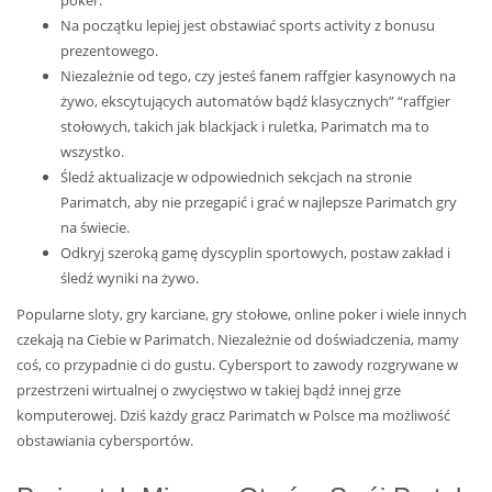
Na początku lepiej jest obstawiać sports activity z bonusu
prezentowego.
Niezależnie od tego, czy jesteś fanem raffgier kasynowych na
żywo, ekscytujących automatów bądź klasycznych” “raffgier
stołowych, takich jak blackjack i ruletka, Parimatch ma to
wszystko.
Śledź aktualizacje w odpowiednich sekcjach na stronie
Parimatch, aby nie przegapić i grać w najlepsze Parimatch gry
na świecie.
Odkryj szeroką gamę dyscyplin sportowych, postaw zakład i
śledź wyniki na żywo.
Popularne sloty, gry karciane, gry stołowe, online poker i wiele innych
czekają na Ciebie w Parimatch. Niezależnie od doświadczenia, mamy
coś, co przypadnie ci do gustu. Cybersport to zawody rozgrywane w
przestrzeni wirtualnej o zwycięstwo w takiej bądź innej grze
komputerowej. Dziś każdy gracz Parimatch w Polsce ma możliwość
obstawiania cybersportów.