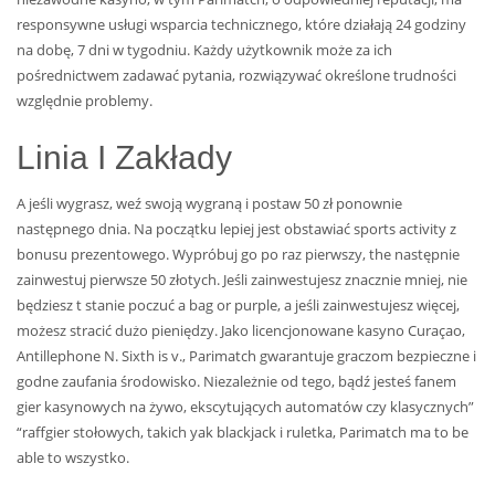
responsywne usługi wsparcia technicznego, które działają 24 godziny
na dobę, 7 dni w tygodniu. Każdy użytkownik może za ich
pośrednictwem zadawać pytania, rozwiązywać określone trudności
względnie problemy.
Linia I Zakłady
A jeśli wygrasz, weź swoją wygraną i postaw 50 zł ponownie
następnego dnia. Na początku lepiej jest obstawiać sports activity z
bonusu prezentowego. Wypróbuj go po raz pierwszy, the następnie
zainwestuj pierwsze 50 złotych. Jeśli zainwestujesz znacznie mniej, nie
będziesz t stanie poczuć a bag or purple, a jeśli zainwestujesz więcej,
możesz stracić dużo pieniędzy. Jako licencjonowane kasyno Curaçao,
Antillephone N. Sixth is v., Parimatch gwarantuje graczom bezpieczne i
godne zaufania środowisko. Niezależnie od tego, bądź jesteś fanem
gier kasynowych na żywo, ekscytujących automatów czy klasycznych”
“raffgier stołowych, takich yak blackjack i ruletka, Parimatch ma to be
able to wszystko.