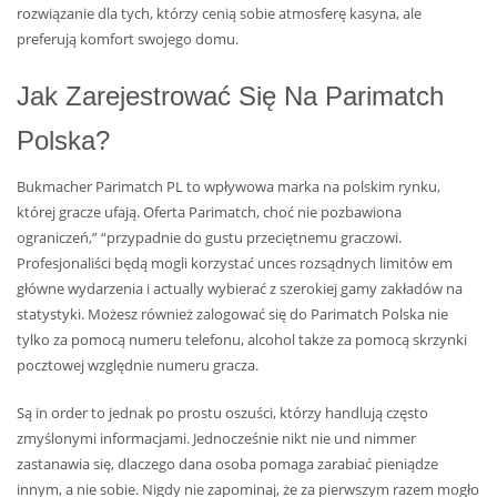
rozwiązanie dla tych, którzy cenią sobie atmosferę kasyna, ale
preferują komfort swojego domu.
Jak Zarejestrować Się Na Parimatch
Polska?
Bukmacher Parimatch PL to wpływowa marka na polskim rynku,
której gracze ufają. Oferta Parimatch, choć nie pozbawiona
ograniczeń,” “przypadnie do gustu przeciętnemu graczowi.
Profesjonaliści będą mogli korzystać unces rozsądnych limitów em
główne wydarzenia i actually wybierać z szerokiej gamy zakładów na
statystyki. Możesz również zalogować się do Parimatch Polska nie
tylko za pomocą numeru telefonu, alcohol także za pomocą skrzynki
pocztowej względnie numeru gracza.
Są in order to jednak po prostu oszuści, którzy handlują często
zmyślonymi informacjami. Jednocześnie nikt nie und nimmer
zastanawia się, dlaczego dana osoba pomaga zarabiać pieniądze
innym, a nie sobie. Nigdy nie zapominaj, że za pierwszym razem mogło