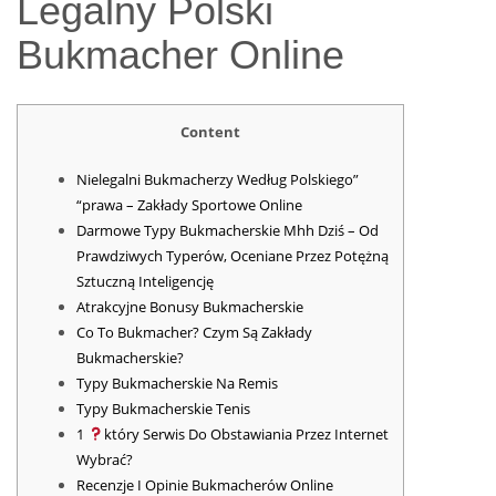
Legalny Polski
Bukmacher Online
Content
Nielegalni Bukmacherzy Według Polskiego”
“prawa – Zakłady Sportowe Online
Darmowe Typy Bukmacherskie Mhh Dziś – Od
Prawdziwych Typerów, Oceniane Przez Potężną
Sztuczną Inteligencję
Atrakcyjne Bonusy Bukmacherskie
Co To Bukmacher? Czym Są Zakłady
Bukmacherskie?
Typy Bukmacherskie Na Remis
Typy Bukmacherskie Tenis
1
który Serwis Do Obstawiania Przez Internet
Wybrać?
Recenzje I Opinie Bukmacherów Online