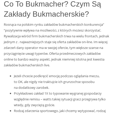
Co To Bukmacher? Czym Są
Zakłady Bukmacherskie?
Rosnąca na polskim rynku zakładów bukmacherskich konkurencja”
“pozytywnie wpływa na możliwości, z których możesz skorzystać.
Rywalizacja wśród firm bukmacherskich trwa na wielu frontach, jednak
jednym z . najważniejszych staje się oferta zakładów on-line. Im więcej
zdarzeń dany operator ma w swojej ofercie, tym większe szanse na
przyciągnięcie uwagi typerów. Oferta przedmeczowych zakładów
online to bardzo ważny aspekt, jednak niemniej istotna jest kwestia
zakładów bukmacherskich live.
Jeżeli chcecie podkręcić emocję podczas oglądania meczu,
to OK, ale nigdy nie traktujcie ich grunzochse sposobu
na dodatkowy zarobek.
Przykładowo zakład 1X to typowanie wygranej gospodarzy
względnie remisu – watts takiej sytuacji gracz przegrywa tylko
wtedy, gdy zwyciężą goście.
Rodzaj zdarzenia sportowego, jaki chcemy wytypować, rodzaj