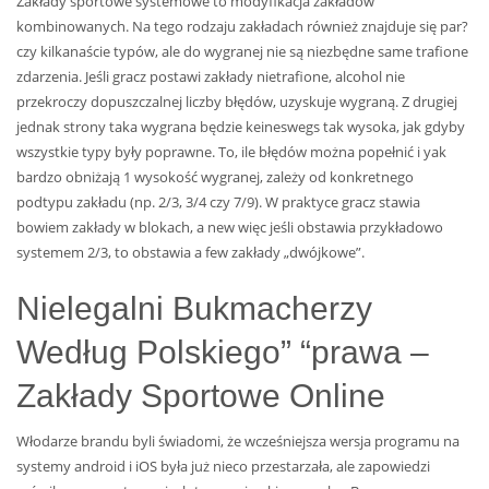
Zakłady sportowe systemowe to modyfikacja zakładów
kombinowanych. Na tego rodzaju zakładach również znajduje się par?
czy kilkanaście typów, ale do wygranej nie są niezbędne same trafione
zdarzenia. Jeśli gracz postawi zakłady nietrafione, alcohol nie
przekroczy dopuszczalnej liczby błędów, uzyskuje wygraną. Z drugiej
jednak strony taka wygrana będzie keineswegs tak wysoka, jak gdyby
wszystkie typy były poprawne. To, ile błędów można popełnić i yak
bardzo obniżają 1 wysokość wygranej, zależy od konkretnego
podtypu zakładu (np. 2/3, 3/4 czy 7/9). W praktyce gracz stawia
bowiem zakłady w blokach, a new więc jeśli obstawia przykładowo
systemem 2/3, to obstawia a few zakłady „dwójkowe”.
Nielegalni Bukmacherzy
Według Polskiego” “prawa –
Zakłady Sportowe Online
Włodarze brandu byli świadomi, że wcześniejsza wersja programu na
systemy android i iOS była już nieco przestarzała, ale zapowiedzi