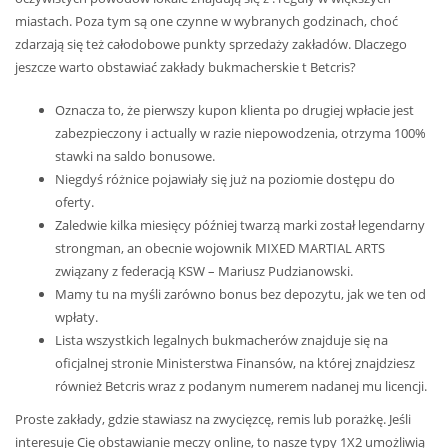
miastach. Poza tym są one czynne w wybranych godzinach, choć
zdarzają się też całodobowe punkty sprzedaży zakładów. Dlaczego
jeszcze warto obstawiać zakłady bukmacherskie t Betcris?
Oznacza to, że pierwszy kupon klienta po drugiej wpłacie jest
zabezpieczony i actually w razie niepowodzenia, otrzyma 100%
stawki na saldo bonusowe.
Niegdyś różnice pojawiały się już na poziomie dostępu do
oferty.
Zaledwie kilka miesięcy później twarzą marki został legendarny
strongman, an obecnie wojownik MIXED MARTIAL ARTS
związany z federacją KSW – Mariusz Pudzianowski.
Mamy tu na myśli zarówno bonus bez depozytu, jak we ten od
wpłaty.
Lista wszystkich legalnych bukmacherów znajduje się na
oficjalnej stronie Ministerstwa Finansów, na której znajdziesz
również Betcris wraz z podanym numerem nadanej mu licencji.
Proste zakłady, gdzie stawiasz na zwycięzcę, remis lub porażkę. Jeśli
interesuje Cię obstawianie meczy online, to nasze typy 1X2 umożliwią