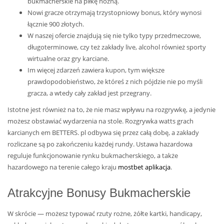
bukmacherskie na piłkę nożną.
Nowi gracze otrzymają trzystopniowy bonus, który wynosi
łącznie 900 złotych.
W naszej ofercie znajdują się nie tylko typy przedmeczowe,
długoterminowe, czy też zakłady live, alcohol również sporty
wirtualne oraz gry karciane.
Im więcej zdarzeń zawiera kupon, tym większe
prawdopodobieństwo, że któreś z nich pójdzie nie po myśli
gracza, a wtedy cały zakład jest przegrany.
Istotne jest również na to, że nie masz wpływu na rozgrywkę, a jedynie
możesz obstawiać wydarzenia na stole. Rozgrywka watts grach
karcianych em BETTERS. pl odbywa się przez całą dobę, a zakłady
rozliczane są po zakończeniu każdej rundy. Ustawa hazardowa
reguluje funkcjonowanie rynku bukmacherskiego, a także
hazardowego na terenie całego kraju
mostbet aplikacja
.
Atrakcyjne Bonusy Bukmacherskie
W skrócie — możesz typować rzuty rożne, żółte kartki, handicapy,