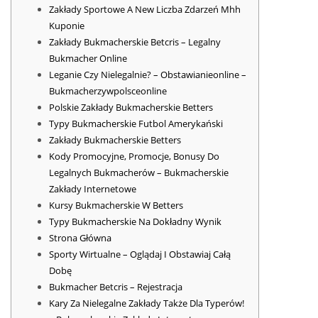
Zakłady Sportowe A New Liczba Zdarzeń Mhh
Kuponie
Zakłady Bukmacherskie Betcris – Legalny
Bukmacher Online
Leganie Czy Nielegalnie? – Obstawianieonline –
Bukmacherzywpolsceonline
Polskie Zakłady Bukmacherskie Betters
Typy Bukmacherskie Futbol Amerykański
Zakłady Bukmacherskie Betters
Kody Promocyjne, Promocje, Bonusy Do
Legalnych Bukmacherów – Bukmacherskie
Zakłady Internetowe
Kursy Bukmacherskie W Betters
Typy Bukmacherskie Na Dokładny Wynik
Strona Główna
Sporty Wirtualne – Oglądaj I Obstawiaj Całą
Dobę
Bukmacher Betcris – Rejestracja
Kary Za Nielegalne Zakłady Także Dla Typerów!