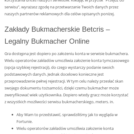
serwisu”, wyrażasz zgodę na przetwarzanie Twoich danych przez
naszych partnerów reklamowych dla celów opisanych poniżej.
Zakłady Bukmacherskie Betcris –
Legalny Bukmacher Online
Gra dostępna jest dopiero po założeniu konta w serwisie bukmachera.
Wielu operatorów zakładów umożliwia założenie konta tymczasowego
(opcja szybkiej rejestracji), do czego wystarczy podanie swoich
podstawowych danych. Jednak docelowo konieczne jest
przeprowadzenie pełnej rejestracji. W tym celu należy przesłać skan
swojego dokumentu tożsamości, dzięki czemu bukmacher może
zweryfikować wiek użytkownika. Dopiero wtedy gracz może korzystać
z wszystkich możliwości serwisu bukmacherskiego, meters. in.
Aby Wam to przedstawić, sprawdziliśmy jak to wygląda w
Fortunie.
Wielu operatorów zakładów umożliwia założenie konta