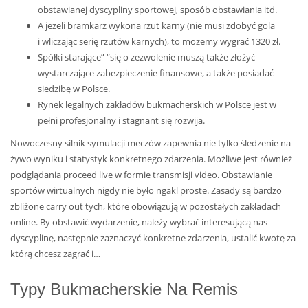
obstawianej dyscypliny sportowej, sposób obstawiania itd.
A jeżeli bramkarz wykona rzut karny (nie musi zdobyć gola
i wliczając serię rzutów karnych), to możemy wygrać 1320 zł.
Spółki starające” “się o zezwolenie muszą także złożyć
wystarczające zabezpieczenie finansowe, a także posiadać
siedzibę w Polsce.
Rynek legalnych zakładów bukmacherskich w Polsce jest w
pełni profesjonalny i stagnant się rozwija.
Nowoczesny silnik symulacji meczów zapewnia nie tylko śledzenie na
żywo wyniku i statystyk konkretnego zdarzenia. Możliwe jest również
podglądania proceed live w formie transmisji video. Obstawianie
sportów wirtualnych nigdy nie było ngakl proste. Zasady są bardzo
zbliżone carry out tych, które obowiązują w pozostałych zakładach
online. By obstawić wydarzenie, należy wybrać interesującą nas
dyscyplinę, następnie zaznaczyć konkretne zdarzenia, ustalić kwotę za
którą chcesz zagrać i…
Typy Bukmacherskie Na Remis