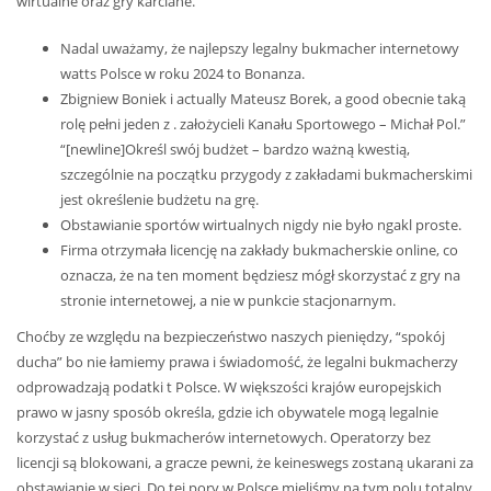
wirtualne oraz gry karciane.
Nadal uważamy, że najlepszy legalny bukmacher internetowy
watts Polsce w roku 2024 to Bonanza.
Zbigniew Boniek i actually Mateusz Borek, a good obecnie taką
rolę pełni jeden z . założycieli Kanału Sportowego – Michał Pol.”
“[newline]Określ swój budżet – bardzo ważną kwestią,
szczególnie na początku przygody z zakładami bukmacherskimi
jest określenie budżetu na grę.
Obstawianie sportów wirtualnych nigdy nie było ngakl proste.
Firma otrzymała licencję na zakłady bukmacherskie online, co
oznacza, że na ten moment będziesz mógł skorzystać z gry na
stronie internetowej, a nie w punkcie stacjonarnym.
Choćby ze względu na bezpieczeństwo naszych pieniędzy, “spokój
ducha” bo nie łamiemy prawa i świadomość, że legalni bukmacherzy
odprowadzają podatki t Polsce. W większości krajów europejskich
prawo w jasny sposób określa, gdzie ich obywatele mogą legalnie
korzystać z usług bukmacherów internetowych. Operatorzy bez
licencji są blokowani, a gracze pewni, że keineswegs zostaną ukarani za
obstawianie w sieci. Do tej pory w Polsce mieliśmy na tym polu totalny