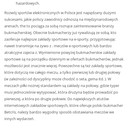
hazardowych.
Rozwój sportów elektronicznych w Polsce jest napędzany dużymi
sukcesami, jakie polscy zawodnicy odnoszą na międzynarodowych
arenach, the to pociąga za sobą roznące zainteresowanie branży
bukmacherskiej. Obecnie bukmacherzy już rywalizują ze sobą, kto
zaoferuje najlepsze zakłady sportowe na e-sporty, przygotowując
nawet transmisje na żywo z . meczów e-sportowych lub bardzo
atrakcyjne zajecia z. Wymienione powyżej bukmacherskie zakłady
sportowe są na porządku dziennym w ofertach bukmacherów, jednak
możliwości jest znacznie więcej. Powszechne są też zakłady sportowe,
które dotyczą nie całego meczu, a tylko pierwszej lub drugiej połowy
(w zależności od dyscypliny może chodzić o seta, gema itd. ). W
meczach piłki nożnej standardem są zakłady na połowy, gdzie typer
musi jednocześnie wytypować, która drużyna będzie prowadzić po
pierwszej, a która po drugie połowie. Do największych atutów
internetowych zakładów sportowych, które oferuje polski bukmacher
Betcris, należy bardzo wygodny sposób obstawiania meczów we
innych wydarzeń.