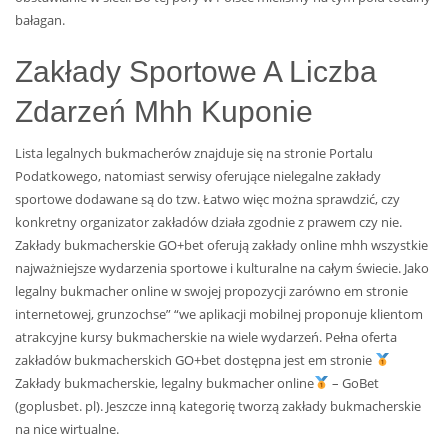
bałagan.
Zakłady Sportowe A Liczba
Zdarzeń Mhh Kuponie
Lista legalnych bukmacherów znajduje się na stronie Portalu
Podatkowego, natomiast serwisy oferujące nielegalne zakłady
sportowe dodawane są do tzw. Łatwo więc można sprawdzić, czy
konkretny organizator zakładów działa zgodnie z prawem czy nie.
Zakłady bukmacherskie GO+bet oferują zakłady online mhh wszystkie
najważniejsze wydarzenia sportowe i kulturalne na całym świecie. Jako
legalny bukmacher online w swojej propozycji zarówno em stronie
internetowej, grunzochse” “we aplikacji mobilnej proponuje klientom
atrakcyjne kursy bukmacherskie na wiele wydarzeń. Pełna oferta
zakładów bukmacherskich GO+bet dostępna jest em stronie
Zakłady bukmacherskie, legalny bukmacher online
– GoBet
(goplusbet. pl). Jeszcze inną kategorię tworzą zakłady bukmacherskie
na nice wirtualne.