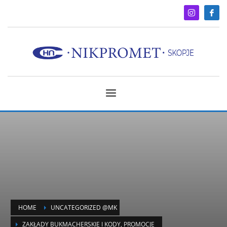
HOME
UNCATEGORIZED @MK
ZAKŁADY BUKMACHERSKIE I KODY, PROMOCJE