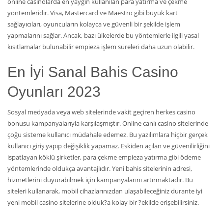
online casinolarda en yaygın kullanılan para yatırma ve çekme
yöntemleridir. Visa, Mastercard ve Maestro gibi büyük kart
sağlayıcıları, oyuncuların kolayca ve güvenli bir şekilde işlem
yapmalarını sağlar. Ancak, bazı ülkelerde bu yöntemlerle ilgili yasal
kısıtlamalar bulunabilir empieza işlem süreleri daha uzun olabilir.
En İyi Sanal Bahis Casino
Oyunları 2023
Sosyal medyada veya web sitelerinde vakit geçiren herkes casino
bonusu kampanyalarıyla karşılaşmıştır. Online canlı casino sitelerinde
çoğu sisteme kullanıcı müdahale edemez. Bu yazılımlara hiçbir gerçek
kullanıcı giriş yapıp değişiklik yapamaz. Eskiden açılan ve güvenilirliğini
ispatlayan köklü şirketler, para çekme empieza yatırma gibi ödeme
yöntemlerinde oldukça avantajlıdır. Yeni bahis sitelerinin adresi,
hizmetlerini duyurabilmek için kampanyalarını artırmaktadır. Bu
siteleri kullanarak, mobil cihazlarınızdan ulaşabileceğiniz durante iyi
yeni mobil casino sitelerine olduk?a kolay bir ?ekilde erişebilirsiniz.