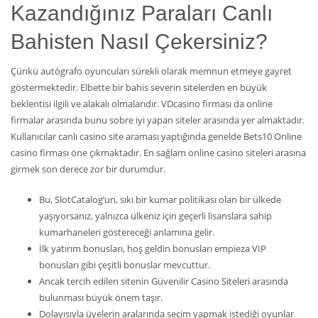
Kazandığınız Paraları Canlı
Bahisten Nasıl Çekersiniz?
Çünkü autógrafo oyuncuları sürekli olarak memnun etmeye gayret
göstermektedir. Elbette bir bahis severin sitelerden en büyük
beklentisi ilgili ve alakalı olmalarıdır. VDcasino firması da online
firmalar arasında bunu sobre iyi yapan siteler arasında yer almaktadır.
Kullanıcılar canlı casino site araması yaptığında genelde Bets10 Online
casino firması öne çıkmaktadır. En sağlam online casino siteleri arasına
girmek son derece zor bir durumdur.
Bu, SlotCatalog’un, sıkı bir kumar politikası olan bir ülkede
yaşıyorsanız, yalnızca ülkeniz için geçerli lisanslara sahip
kumarhaneleri göstereceği anlamına gelir.
İlk yatırım bonusları, hoş geldin bonusları empieza VIP
bonusları gibi çeşitli bonuslar mevcuttur.
Ancak tercih edilen sitenin Güvenilir Casino Siteleri arasında
bulunması büyük önem taşır.
Dolayısıyla üyelerin aralarında seçim yapmak istediği oyunlar