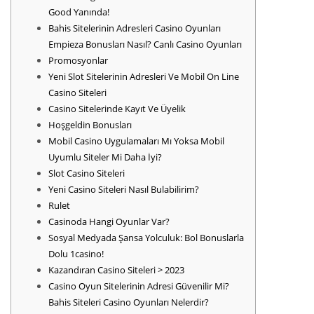
Good Yanında!
Bahis Sitelerinin Adresleri Casino Oyunları
Empieza Bonusları Nasıl? Canlı Casino Oyunları
Promosyonlar
Yeni Slot Sitelerinin Adresleri Ve Mobil On Line
Casino Siteleri
Casino Sitelerinde Kayıt Ve Üyelik
Hoşgeldin Bonusları
Mobil Casino Uygulamaları Mı Yoksa Mobil
Uyumlu Siteler Mi Daha İyi?
Slot Casino Siteleri
Yeni Casino Siteleri Nasıl Bulabilirim?
Rulet
Casinoda Hangi Oyunlar Var?
Sosyal Medyada Şansa Yolculuk: Bol Bonuslarla
Dolu 1casino!
Kazandıran Casino Siteleri > 2023
Casino Oyun Sitelerinin Adresi Güvenilir Mi?
Bahis Siteleri Casino Oyunları Nelerdir?