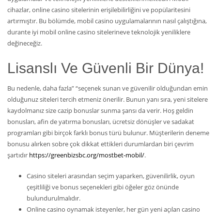
cihazlar, online casino sitelerinin erişilebilirliğini ve popülaritesini
artırmıştır. Bu bölümde, mobil casino uygulamalarının nasıl çalıştığına,
durante iyi mobil online casino sitelerineve teknolojik yeniliklere
değineceğiz.
Lisanslı Ve Güvenli Bir Dünya!
Bu nedenle, daha fazla” “seçenek sunan ve güvenilir olduğundan emin
olduğunuz siteleri tercih etmeniz önerilir. Bunun yanı sıra, yeni sitelere
kaydolmanız size cazip bonuslar sunma şansı da verir. Hoş geldin
bonusları, afin de yatırma bonusları, ücretsiz dönüşler ve sadakat
programları gibi birçok farklı bonus türü bulunur. Müşterilerin deneme
bonusu alırken sobre çok dikkat ettikleri durumlardan biri çevrim
şartıdır
https://greenbizsbc.org/mostbet-mobil/
.
Casino siteleri arasından seçim yaparken, güvenilirlik, oyun
çeşitliliği ve bonus seçenekleri gibi öğeler göz önünde
bulundurulmalıdır.
Online casino oynamak isteyenler, her gün yeni açılan casino