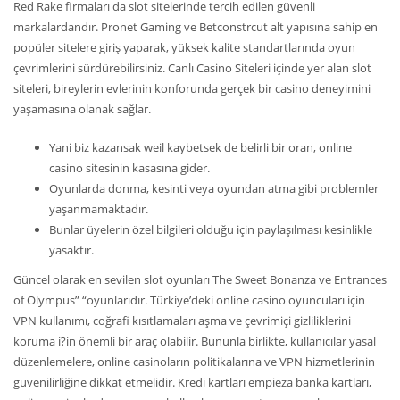
Red Rake firmaları da slot sitelerinde tercih edilen güvenli
markalardandır. Pronet Gaming ve Betconstrcut alt yapısına sahip en
popüler sitelere giriş yaparak, yüksek kalite standartlarında oyun
çevrimlerini sürdürebilirsiniz. Canlı Casino Siteleri içinde yer alan slot
siteleri, bireylerin evlerinin konforunda gerçek bir casino deneyimini
yaşamasına olanak sağlar.
Yani biz kazansak weil kaybetsek de belirli bir oran, online
casino sitesinin kasasına gider.
Oyunlarda donma, kesinti veya oyundan atma gibi problemler
yaşanmamaktadır.
Bunlar üyelerin özel bilgileri olduğu için paylaşılması kesinlikle
yasaktır.
Güncel olarak en sevilen slot oyunları The Sweet Bonanza ve Entrances
of Olympus” “oyunlarıdır. Türkiye’deki online casino oyuncuları için
VPN kullanımı, coğrafi kısıtlamaları aşma ve çevrimiçi gizliliklerini
koruma i?in önemli bir araç olabilir. Bununla birlikte, kullanıcılar yasal
düzenlemelere, online casinoların politikalarına ve VPN hizmetlerinin
güvenilirliğine dikkat etmelidir. Kredi kartları empieza banka kartları,