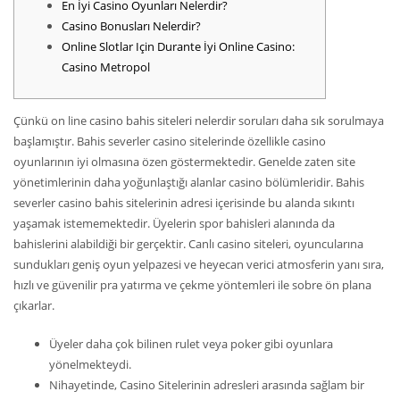
En İyi Casino Oyunları Nelerdir?
Casino Bonusları Nelerdir?
Online Slotlar Için Durante İyi Online Casino:
Casino Metropol
Çünkü on line casino bahis siteleri nelerdir soruları daha sık sorulmaya
başlamıştır. Bahis severler casino sitelerinde özellikle casino
oyunlarının iyi olmasına özen göstermektedir. Genelde zaten site
yönetimlerinin daha yoğunlaştığı alanlar casino bölümleridir. Bahis
severler casino bahis sitelerinin adresi içerisinde bu alanda sıkıntı
yaşamak istememektedir. Üyelerin spor bahisleri alanında da
bahislerini alabildiği bir gerçektir. Canlı casino siteleri, oyuncularına
sundukları geniş oyun yelpazesi ve heyecan verici atmosferin yanı sıra,
hızlı ve güvenilir pra yatırma ve çekme yöntemleri ile sobre ön plana
çıkarlar.
Üyeler daha çok bilinen rulet veya poker gibi oyunlara
yönelmekteydi.
Nihayetinde, Casino Sitelerinin adresleri arasında sağlam bir