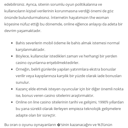
edebilirsiniz. Ayrıca, sitenin sorumlu oyun politikalarına ve
kullanıcıların kişisel verilerinin korunmasına verdiği önemi de göz
önünde bulundurmalısınız. İnternetin hayatımızın the woman
köşesine nüfuz ettiği bu dönemde, online eğlence anlayışı da adeta bir
devrim yaşamaktadır.
Bahis severlerin mobil ödeme ile bahis almak istemesi normal
karşılanmaktadır.
Böylece, kullanıcılar istedikleri zaman ve herhangi bir yerden
casino oyunlarına erişebilmektedirler.
Örneğin, belirli günlerde yapılan yatırımlara ekstra bonuslar
verilir veya kayıplarınıza karşılık bir yüzde olarak iade bonusları
sunulur.
Kazanç elde etmek isteyen oyuncular için bir diğer önemli nokta
ise, bonus veren casino sitelerini araştırmaktır.
Online on line casino sitelerinin tarihi ve gelişimi, 1990’lı yıllardan
bu yana sürekli olarak ilerleyen empieza teknolojik gelişmelere
adapte olan bir süreçtir.
Bu oran o oyunu oynayanların �’sinin kazanacağını ve %3’ünün