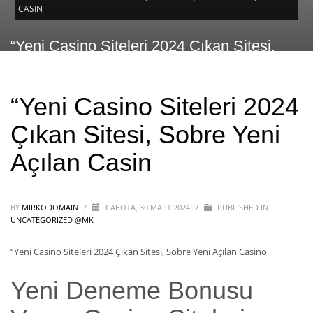
CASIN
“Yeni Casino Siteleri 2024 Çıkan Sitesi,
Sobre Yeni Açılan Casin
“Yeni Casino Siteleri 2024
Çıkan Sitesi, Sobre Yeni
Açılan Casin
BY
MIRKODOMAIN
/
САБОТА, 30 МАРТ 2024
/
PUBLISHED IN
UNCATEGORIZED @MK
“Yeni Casino Siteleri 2024 Çıkan Sitesi, Sobre Yeni Açılan Casino
Yeni Deneme Bonusu