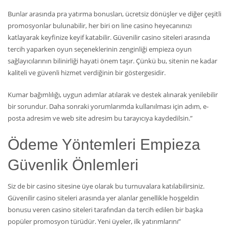
Bunlar arasında pra yatırma bonusları, ücretsiz dönüşler ve diğer çeşitli
promosyonlar bulunabilir, her biri on line casino heyecanınızı
katlayarak keyfinize keyif katabilir. Güvenilir casino siteleri arasında
tercih yaparken oyun seçeneklerinin zenginliği empieza oyun
sağlayıcılarının bilinirliği hayati önem taşır. Çünkü bu, sitenin ne kadar
kaliteli ve güvenli hizmet verdiğinin bir göstergesidir.
Kumar bağımlılığı, uygun adımlar atılarak ve destek alınarak yenilebilir
bir sorundur. Daha sonraki yorumlarımda kullanılması için adım, e-
posta adresim ve web site adresim bu tarayıcıya kaydedilsin.”
Ödeme Yöntemleri Empieza
Güvenlik Önlemleri
Siz de bir casino sitesine üye olarak bu turnuvalara katılabilirsiniz.
Güvenilir casino siteleri arasında yer alanlar genellikle hoşgeldin
bonusu veren casino siteleri tarafından da tercih edilen bir başka
popüler promosyon türüdür. Yeni üyeler, ilk yatırımlarını”