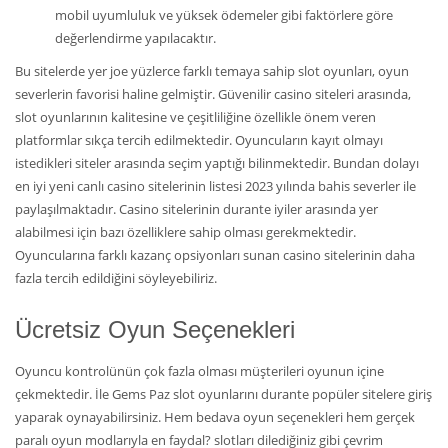
mobil uyumluluk ve yüksek ödemeler gibi faktörlere göre
değerlendirme yapılacaktır.
Bu sitelerde yer joe yüzlerce farklı temaya sahip slot oyunları, oyun
severlerin favorisi haline gelmiştir. Güvenilir casino siteleri arasında,
slot oyunlarının kalitesine ve çeşitliliğine özellikle önem veren
platformlar sıkça tercih edilmektedir. Oyuncuların kayıt olmayı
istedikleri siteler arasında seçim yaptığı bilinmektedir. Bundan dolayı
en iyi yeni canlı casino sitelerinin listesi 2023 yılında bahis severler ile
paylaşılmaktadır. Casino sitelerinin durante iyiler arasında yer
alabilmesi için bazı özelliklere sahip olması gerekmektedir.
Oyuncularına farklı kazanç opsiyonları sunan casino sitelerinin daha
fazla tercih edildiğini söyleyebiliriz.
Ücretsiz Oyun Seçenekleri
Oyuncu kontrolünün çok fazla olması müşterileri oyunun içine
çekmektedir. İle Gems Paz slot oyunlarını durante popüler sitelere giriş
yaparak oynayabilirsiniz. Hem bedava oyun seçenekleri hem gerçek
paralı oyun modlarıyla en faydal? slotları dilediğiniz gibi çevrim