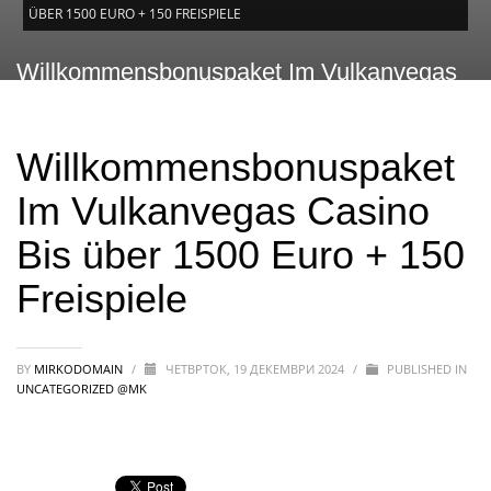
ÜBER 1500 EURO + 150 FREISPIELE
Willkommensbonuspaket Im Vulkanvegas
Casino Bis über 1500 Euro + 150
Freispiele
Willkommensbonuspaket
Im Vulkanvegas Casino
Bis über 1500 Euro + 150
Freispiele
BY
MIRKODOMAIN
/
ЧЕТВРТОК, 19 ДЕКЕМВРИ 2024
/
PUBLISHED IN
UNCATEGORIZED @MK