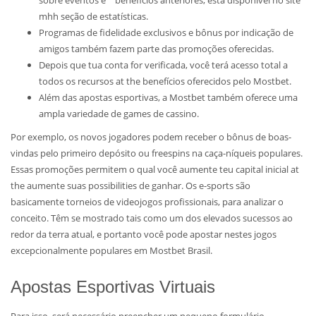
mhh seção de estatísticas.
Programas de fidelidade exclusivos e bônus por indicação de
amigos também fazem parte das promoções oferecidas.
Depois que tua conta for verificada, você terá acesso total a
todos os recursos at the benefícios oferecidos pelo Mostbet.
Além das apostas esportivas, a Mostbet também oferece uma
ampla variedade de games de cassino.
Por exemplo, os novos jogadores podem receber o bônus de boas-
vindas pelo primeiro depósito ou freespins na caça-níqueis populares.
Essas promoções permitem o qual você aumente teu capital inicial at
the aumente suas possibilities de ganhar. Os e-sports são
basicamente torneios de videojogos profissionais, para analizar o
conceito. Têm se mostrado tais como um dos elevados sucessos ao
redor da terra atual, e portanto você pode apostar nestes jogos
excepcionalmente populares em Mostbet Brasil.
Apostas Esportivas Virtuais
Para isso, será necessário preencher um pequeno formulário,