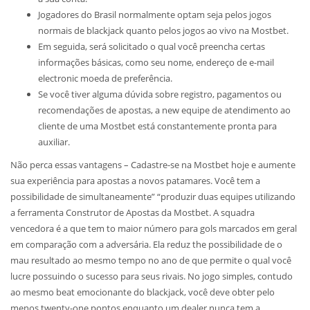
Jogadores do Brasil normalmente optam seja pelos jogos
normais de blackjack quanto pelos jogos ao vivo na Mostbet.
Em seguida, será solicitado o qual você preencha certas
informações básicas, como seu nome, endereço de e-mail
electronic moeda de preferência.
Se você tiver alguma dúvida sobre registro, pagamentos ou
recomendações de apostas, a new equipe de atendimento ao
cliente de uma Mostbet está constantemente pronta para
auxiliar.
Não perca essas vantagens – Cadastre-se na Mostbet hoje e aumente
sua experiência para apostas a novos patamares. Você tem a
possibilidade de simultaneamente” “produzir duas equipes utilizando
a ferramenta Construtor de Apostas da Mostbet. A squadra
vencedora é a que tem to maior número para gols marcados em geral
em comparação com a adversária. Ela reduz the possibilidade de o
mau resultado ao mesmo tempo no ano de que permite o qual você
lucre possuindo o sucesso para seus rivais. No jogo simples, contudo
ao mesmo beat emocionante do blackjack, você deve obter pelo
menos twenty-one pontos enquanto um dealer nunca tem a