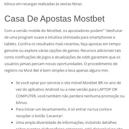
bônus em recargas realizadas às sextas-feiras.
Casa De Apostas Mostbet
Com a versão mobile do Mostbet, os apostadores podem” “desfrutar
de uma program suave e intuitiva otimizada para smartphones e
tablets. Confira os resultados mais recentes, faça apostas em tempo
genuine ou explore várias opções de games. Recursos adicionais tais
como notificações de jogos e atualizações de odds garantem que os
usuários jamais percam novas oportunidades. O procedimento de
registro na Most Bet é bem simples e leva apenas alguns min.
Se você optar por servirse o site móvel Mostbet BR no ano de
vez do aplicativo Android ou a new versão para LAPTOP OR
COMPUTER, você também não perderá nenhuma promoção ou
bônus.
Para iniciar um levantamento, é só entrar na tua conta e
recopilar o botão ‘Levantar’.
Uma ampla diversidade de informações, incluindo detalhes
sobre eventos e” “beneficios anteriores, está disponível no site