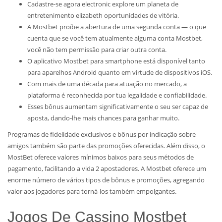
Cadastre-se agora electronic explore um planeta de
entretenimento elizabeth oportunidades de vitória.
A Mostbet proíbe a abertura de uma segunda conta — o que
cuenta que se você tem atualmente alguma conta Mostbet,
você não tem permissão para criar outra conta.
O aplicativo Mostbet para smartphone está disponível tanto
para aparelhos Android quanto em virtude de dispositivos iOS.
Com mais de uma década para atuação no mercado, a
plataforma é reconhecida por tua legalidade e confiabilidade.
Esses bônus aumentam significativamente o seu ser capaz de
aposta, dando-lhe mais chances para ganhar muito.
Programas de fidelidade exclusivos e bônus por indicação sobre
amigos também são parte das promoções oferecidas. Além disso, o
MostBet oferece valores mínimos baixos para seus métodos de
pagamento, facilitando a vida 2 apostadores. A Mostbet oferece um
enorme número de vários tipos de bônus e promoções, agregando
valor aos jogadores para torná-los também empolgantes.
Jogos De Cassino Mostbet