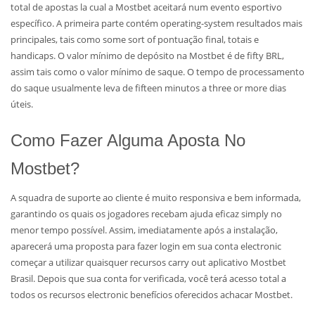
total de apostas la cual a Mostbet aceitará num evento esportivo
específico. A primeira parte contém operating-system resultados mais
principales, tais como some sort of pontuação final, totais e
handicaps. O valor mínimo de depósito na Mostbet é de fifty BRL,
assim tais como o valor mínimo de saque. O tempo de processamento
do saque usualmente leva de fifteen minutos a three or more dias
úteis.
Como Fazer Alguma Aposta No
Mostbet?
A squadra de suporte ao cliente é muito responsiva e bem informada,
garantindo os quais os jogadores recebam ajuda eficaz simply no
menor tempo possível. Assim, imediatamente após a instalação,
aparecerá uma proposta para fazer login em sua conta electronic
começar a utilizar quaisquer recursos carry out aplicativo Mostbet
Brasil. Depois que sua conta for verificada, você terá acesso total a
todos os recursos electronic benefícios oferecidos achacar Mostbet.