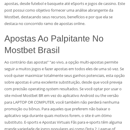
apostas, desde futebol e basquete até eSports e jogos de cassino. Este
post possui como objetivo fornecer uma análise abrangente da
Mostbet, destacando seus recursos, benefícios e por que ela se
destaca no concorrido ramo de apostas online.
Apostas Ao Palpitante No
Mostbet Brasil
Ao contrário das apostas” “ao vivo, a opção multi-apostas permite
seguir a muitos jogos e fazer apostas em todos eles de uma só vez. Se
você quiser maximizar totalmente seus ganhos potenciais, esta opção
sobre apostas é uma excelente substituição, desde que você preveja
com precisão operating-system resultados. Se você optar por usar o
site móvel Mostbet BR em vez do aplicativo Android ou the versão
para LAPTOP OR COMPUTER, você também não perderá nenhuma
promoção ou bônus. Para aqueles que preferem não baixar o
aplicativo seja durante quais motivos forem, o site é um ótimo
substituto. E-sports e Apostas Virtuais Fãs para e-sports têm alguma
grande variedade de jogos populares asi como Dota 2, League of