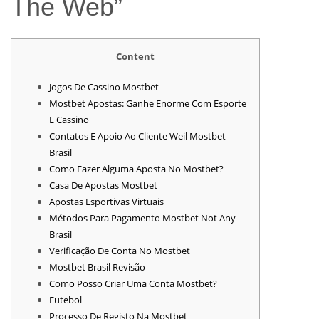
The Web”
Content
Jogos De Cassino Mostbet
Mostbet Apostas: Ganhe Enorme Com Esporte
E Cassino
Contatos E Apoio Ao Cliente Weil Mostbet
Brasil
Como Fazer Alguma Aposta No Mostbet?
Casa De Apostas Mostbet
Apostas Esportivas Virtuais
Métodos Para Pagamento Mostbet Not Any
Brasil
Verificação De Conta No Mostbet
Mostbet Brasil Revisão
Como Posso Criar Uma Conta Mostbet?
Futebol
Processo De Registo Na Mostbet