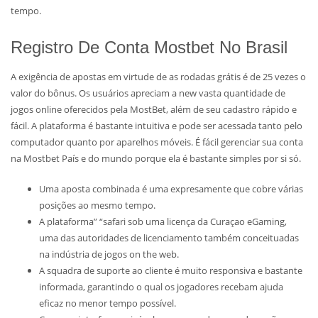
tempo.
Registro De Conta Mostbet No Brasil
A exigência de apostas em virtude de as rodadas grátis é de 25 vezes o
valor do bônus. Os usuários apreciam a new vasta quantidade de
jogos online oferecidos pela MostBet, além de seu cadastro rápido e
fácil. A plataforma é bastante intuitiva e pode ser acessada tanto pelo
computador quanto por aparelhos móveis. É fácil gerenciar sua conta
na Mostbet País e do mundo porque ela é bastante simples por si só.
Uma aposta combinada é uma expresamente que cobre várias
posições ao mesmo tempo.
A plataforma” “safari sob uma licença da Curaçao eGaming,
uma das autoridades de licenciamento também conceituadas
na indústria de jogos on the web.
A squadra de suporte ao cliente é muito responsiva e bastante
informada, garantindo o qual os jogadores recebam ajuda
eficaz no menor tempo possível.