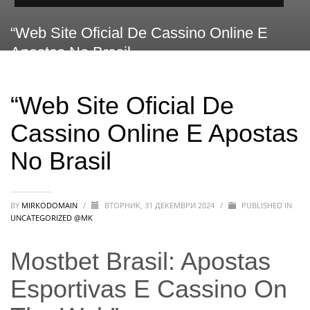
“Web Site Oficial De Cassino Online E
Apostas No Brasil
“Web Site Oficial De
Cassino Online E Apostas
No Brasil
BY
MIRKODOMAIN
/
ВТОРНИК, 31 ДЕКЕМВРИ 2024
/
PUBLISHED IN
UNCATEGORIZED @MK
Mostbet Brasil: Apostas
Esportivas E Cassino On