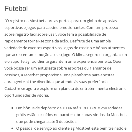
Futebol
“O registro na Mostbet abre as portas para um globo de apostas
esportivas e jogos para cassino emocionantes. Com um processo
sobre registro fácil sobre usar, você tem a possibilidade de
rapidamente tornar-se zona da ação. Desfrute de uma ampla
variedade de eventos esportivos, jogos de cassino e bônus atraentes
que acrescentam emoção ao seu jogo. O klima seguro da organizacion
e o suporte ágil ao cliente garantem uma experiência perfeita. Quer
você possa ser um entusiasta sobre esportes ou 1 amante de
cassinos, a Mostbet proporciona uma plataforma para apostas
abrangente at the divertida que atende às suas preferências.
Cadastre-se agora e explore um planeta de entretenimento electronic
oportunidades de vitória.
Um bônus de depósito de 100% até 1. 700 BRL e 250 rodadas
grátis estão incluídos no pacote sobre boas-vindas da Mostbet,
que pode chegar a até 5 depósitos.
O pessoal de serviço ao cliente ag Mostbet está bem treinado e