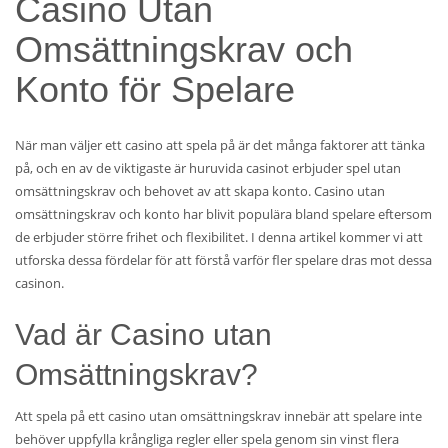
Casino Utan
Omsättningskrav och
Konto för Spelare
När man väljer ett casino att spela på är det många faktorer att tänka
på, och en av de viktigaste är huruvida casinot erbjuder spel utan
omsättningskrav och behovet av att skapa konto. Casino utan
omsättningskrav och konto har blivit populära bland spelare eftersom
de erbjuder större frihet och flexibilitet. I denna artikel kommer vi att
utforska dessa fördelar för att förstå varför fler spelare dras mot dessa
casinon.
Vad är Casino utan
Omsättningskrav?
Att spela på ett casino utan omsättningskrav innebär att spelare inte
behöver uppfylla krångliga regler eller spela genom sin vinst flera