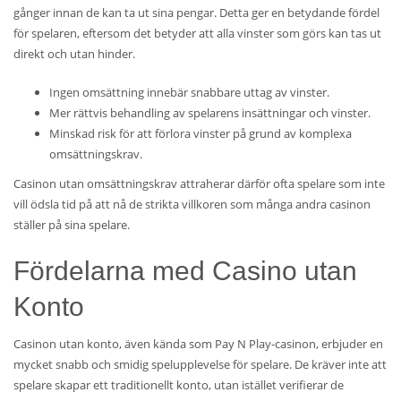
gånger innan de kan ta ut sina pengar. Detta ger en betydande fördel
för spelaren, eftersom det betyder att alla vinster som görs kan tas ut
direkt och utan hinder.
Ingen omsättning innebär snabbare uttag av vinster.
Mer rättvis behandling av spelarens insättningar och vinster.
Minskad risk för att förlora vinster på grund av komplexa
omsättningskrav.
Casinon utan omsättningskrav attraherar därför ofta spelare som inte
vill ödsla tid på att nå de strikta villkoren som många andra casinon
ställer på sina spelare.
Fördelarna med Casino utan
Konto
Casinon utan konto, även kända som Pay N Play-casinon, erbjuder en
mycket snabb och smidig spelupplevelse för spelare. De kräver inte att
spelare skapar ett traditionellt konto, utan istället verifierar de