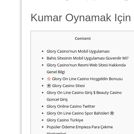
Kumar Oynamak Için E
Content
Glory Casino’nun Mobil Uygulaması
Bahis Sitesinin Mobil Uygulaması Güvenilir Mi?
Glory Casino’nun Resmi Web Sitesi Hakkında
Genel Bilgi
Glory On Line Casino Hoşgeldin Bonusu
Glory Casino Sitesi
Glory On Line Casino Giriş $ Beauty Casino
Güncel Giriş
Glory Online Casino Twitter
Glory On Line Casino Spor Bahisleri
Glory Casino Türkiye
Popüler Ödeme Empieza Para Çekme
Yöntemleri