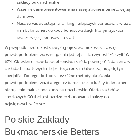
zakłady bukmacherskie.
Wszelkie dane prezentowane na naszej stronie internetowej są
darmowe.
Nasz serwis udostępnia ranking najlepszych bonusów, a wraz z .
nim bukmacherskie kody bonusowe dzięki którym zyskasz
jeszcze więcej bonusów na start.
W przypadku rzutu kostką, występuje sześć możliwości, a więc
prawdopodobieństwo wystąpienia jednej z . nich wynosi 1/6, czyli 16,
67%. Określenie prawdopodobieństwa zajścia pewnego” “zdarzenia w
zakładach sportowych nie jest tego rodzaju łatwe i zajmują się tym
specjaliści. Do tego dochodzą też różne metody określania
prawdopodobieństwa, dlatego też bardzo często każdy bukmacher
oferuje minimalnie inne kursy bukmacherskie. Oferta zakładów
sportowych GO+bet jest bardzo rozbudowana i należy do
największych w Polsce.
Polskie Zakłady
Bukmacherskie Betters