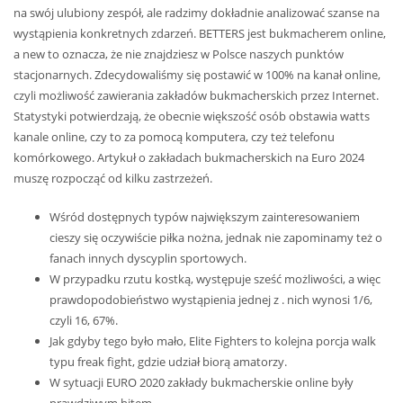
na swój ulubiony zespół, ale radzimy dokładnie analizować szanse na
wystąpienia konkretnych zdarzeń. BETTERS jest bukmacherem online,
a new to oznacza, że nie znajdziesz w Polsce naszych punktów
stacjonarnych. Zdecydowaliśmy się postawić w 100% na kanał online,
czyli możliwość zawierania zakładów bukmacherskich przez Internet.
Statystyki potwierdzają, że obecnie większość osób obstawia watts
kanale online, czy to za pomocą komputera, czy też telefonu
komórkowego. Artykuł o zakładach bukmacherskich na Euro 2024
muszę rozpocząć od kilku zastrzeżeń.
Wśród dostępnych typów największym zainteresowaniem
cieszy się oczywiście piłka nożna, jednak nie zapominamy też o
fanach innych dyscyplin sportowych.
W przypadku rzutu kostką, występuje sześć możliwości, a więc
prawdopodobieństwo wystąpienia jednej z . nich wynosi 1/6,
czyli 16, 67%.
Jak gdyby tego było mało, Elite Fighters to kolejna porcja walk
typu freak fight, gdzie udział biorą amatorzy.
W sytuacji EURO 2020 zakłady bukmacherskie online były
prawdziwym hitem.