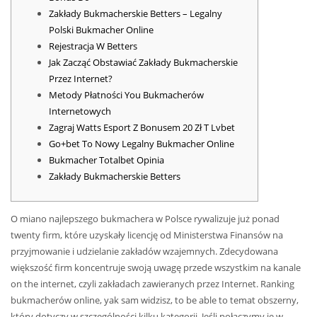
Zakłady Bukmacherskie Betters – Legalny
Polski Bukmacher Online
Rejestracja W Betters
Jak Zacząć Obstawiać Zakłady Bukmacherskie
Przez Internet?
Metody Płatności You Bukmacherów
Internetowych
Zagraj Watts Esport Z Bonusem 20 Zł T Lvbet
Go+bet To Nowy Legalny Bukmacher Online
Bukmacher Totalbet Opinia
Zakłady Bukmacherskie Betters
O miano najlepszego bukmachera w Polsce rywalizuje już ponad
twenty firm, które uzyskały licencję od Ministerstwa Finansów na
przyjmowanie i udzielanie zakładów wzajemnych. Zdecydowana
większość firm koncentruje swoją uwagę przede wszystkim na kanale
on the internet, czyli zakładach zawieranych przez Internet. Ranking
bukmacherów online, yak sam widzisz, to be able to temat obszerny,
który dotyczy w szczególności kilku kategorii. Jeśli połączymy je w