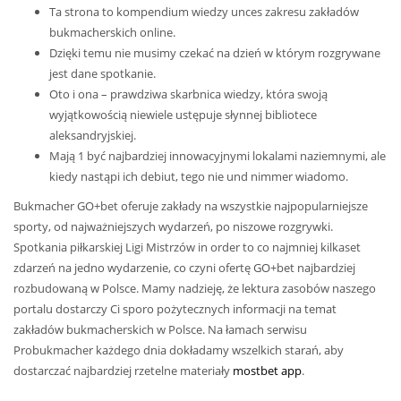
Ta strona to kompendium wiedzy unces zakresu zakładów
bukmacherskich online.
Dzięki temu nie musimy czekać na dzień w którym rozgrywane
jest dane spotkanie.
Oto i ona – prawdziwa skarbnica wiedzy, która swoją
wyjątkowością niewiele ustępuje słynnej bibliotece
aleksandryjskiej.
Mają 1 być najbardziej innowacyjnymi lokalami naziemnymi, ale
kiedy nastąpi ich debiut, tego nie und nimmer wiadomo.
Bukmacher GO+bet oferuje zakłady na wszystkie najpopularniejsze
sporty, od najważniejszych wydarzeń, po niszowe rozgrywki.
Spotkania piłkarskiej Ligi Mistrzów in order to co najmniej kilkaset
zdarzeń na jedno wydarzenie, co czyni ofertę GO+bet najbardziej
rozbudowaną w Polsce. Mamy nadzieję, że lektura zasobów naszego
portalu dostarczy Ci sporo pożytecznych informacji na temat
zakładów bukmacherskich w Polsce. Na łamach serwisu
Probukmacher każdego dnia dokładamy wszelkich starań, aby
dostarczać najbardziej rzetelne materiały
mostbet app
.