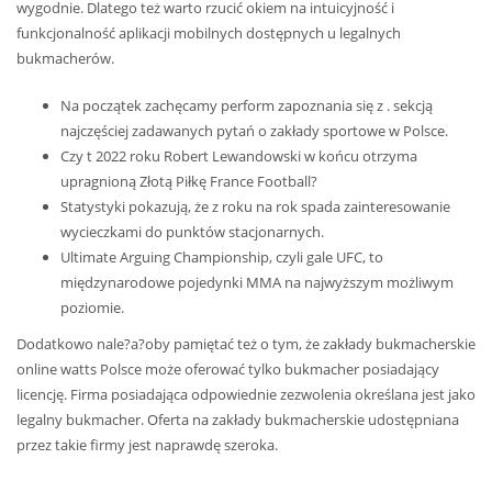
wygodnie. Dlatego też warto rzucić okiem na intuicyjność i
funkcjonalność aplikacji mobilnych dostępnych u legalnych
bukmacherów.
Na początek zachęcamy perform zapoznania się z . sekcją
najczęściej zadawanych pytań o zakłady sportowe w Polsce.
Czy t 2022 roku Robert Lewandowski w końcu otrzyma
upragnioną Złotą Piłkę France Football?
Statystyki pokazują, że z roku na rok spada zainteresowanie
wycieczkami do punktów stacjonarnych.
Ultimate Arguing Championship, czyli gale UFC, to
międzynarodowe pojedynki MMA na najwyższym możliwym
poziomie.
Dodatkowo nale?a?oby pamiętać też o tym, że zakłady bukmacherskie
online watts Polsce może oferować tylko bukmacher posiadający
licencję. Firma posiadająca odpowiednie zezwolenia określana jest jako
legalny bukmacher. Oferta na zakłady bukmacherskie udostępniana
przez takie firmy jest naprawdę szeroka.