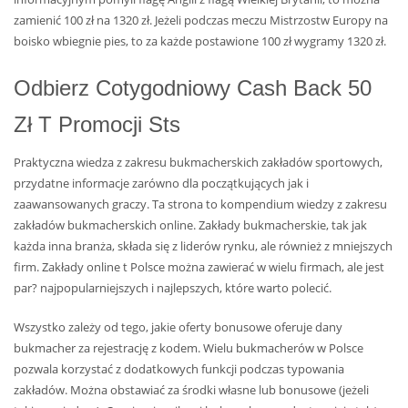
zamienić 100 zł na 1320 zł. Jeżeli podczas meczu Mistrzostw Europy na
boisko wbiegnie pies, to za każde postawione 100 zł wygramy 1320 zł.
Odbierz Cotygodniowy Cash Back 50
Zł T Promocji Sts
Praktyczna wiedza z zakresu bukmacherskich zakładów sportowych,
przydatne informacje zarówno dla początkujących jak i
zaawansowanych graczy. Ta strona to kompendium wiedzy z zakresu
zakładów bukmacherskich online. Zakłady bukmacherskie, tak jak
każda inna branża, składa się z liderów rynku, ale również z mniejszych
firm. Zakłady online t Polsce można zawierać w wielu firmach, ale jest
par? najpopularniejszych i najlepszych, które warto polecić.
Wszystko zależy od tego, jakie oferty bonusowe oferuje dany
bukmacher za rejestrację z kodem. Wielu bukmacherów w Polsce
pozwala korzystać z dodatkowych funkcji podczas typowania
zakładów. Można obstawiać za środki własne lub bonusowe (jeżeli