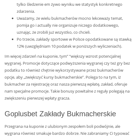
tylko śledzenie em żywo wyniku we statystyk konkretnego
zdarzenia.
Uważamy, że wielu bukmacherów mocno lekceważy temat,
pomija go i actually nie organizuje niczego dodatkowego,
uznając, że zrobili już wszystko, co chcieli.
Po trzecie, zakłady sportowe w Polsce opodatkowane są stawką
12% (uwzględniam 10 podatek w poniższych wyliczeniach).
Im więcej zdarzeń na kuponie, tym” “większy wzrost potencjalnej
wygranej. Promocje dotyczące podwyższenia wygranej czy też gry bez
podatku to również chętnie wykorzystywane przez bukmacherów
opcje, aby „zwiększyć kursy bukmacherskie”. Polega to na tym, iż
bukmacher za rejestrację oraz nasza pierwszą wpłatę, zakład, oferuje
nam specjalne promocje. Takie bonusy powitalne z reguły polegają na
zwiększeniu pierwszej wpłaty gracza.
Goplusbet Zakłady Bukmacherskie
Przegrana na kuponie z ulubionym zespołem boli podwójnie, ale
wygrana również smakuje bardzo dobrze. Nie zabraniamy Ci typować