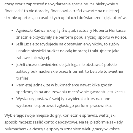
czasy oraz z zaproszeń na wydarzenia specjalne. “Subiektywnie o
finansach” to nie doradcy finansowi, a treści zawarte na niniejszej
stronie oparte są na osobistych opiniach i doświadczeniu jej autorów.
Agnieszki Radwańskiej, Igi Świątek i actually Huberta Hurkacza,
znacznie przyczyniły się perform popularyzacji sportu w Polsce.
Jeśli już się zdecydujecie na obstawianie wyników, to z góry
ustalcie niewielki budżet na całą imprezę i traktujcie to jako
zabawę i nic więcej.
Jeżeli chcesz dowiedzieć się, jak legalnie obstawiać polskie
zakłady bukmacherskie przez Internet, to be able to świetnie
trafiłeś.
Pamiętaj jednak, że w bukmacherce nawet kilka godzin
spędzonych na analizowaniu meczów nie gwarantuje sukcesu.
Wystarczy postawić swój typ wybierając kurs na dane
wydarzenie sportowe i zgłosić go perform pracownika.
Wybierając swoje miejsce do gry, koniecznie sprawdź, watts jaki
sposób możesz zasilić konto depozytowe. Na tej platformie zakłady
bukmacherskie cieszą się sporym uznaniem wielu graczy w Polsce.