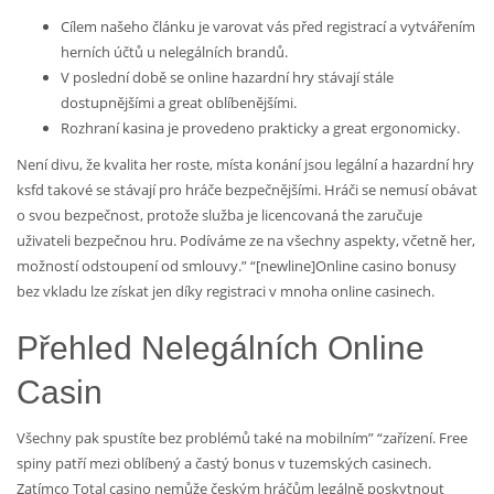
Cílem našeho článku je varovat vás před registrací a vytvářením
herních účtů u nelegálních brandů.
V poslední době se online hazardní hry stávají stále
dostupnějšími a great oblíbenějšími.
Rozhraní kasina je provedeno prakticky a great ergonomicky.
Není divu, že kvalita her roste, místa konání jsou legální a hazardní hry
ksfd takové se stávají pro hráče bezpečnějšími. Hráči se nemusí obávat
o svou bezpečnost, protože služba je licencovaná the zaručuje
uživateli bezpečnou hru. Podíváme ze na všechny aspekty, včetně her,
možností odstoupení od smlouvy.” “[newline]Online casino bonusy
bez vkladu lze získat jen díky registraci v mnoha online casinech.
Přehled Nelegálních Online
Casin
Všechny pak spustíte bez problémů také na mobilním” “zařízení. Free
spiny patří mezi oblíbený a častý bonus v tuzemských casinech.
Zatímco Total casino nemůže českým hráčům legálně poskytnout