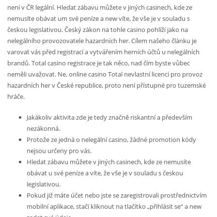
není v ČR legální. Hledat zábavu můžete v jiných casinech, kde ze
nemusíte obávat um své peníze a new víte, že vše je v souladu s
českou legislativou. Český zákon na tohle casino pohlíží jako na
nelegálního provozovatele hazardních her. Cílem našeho článku je
varovat vás před registrací a vytvářením herních účtů u nelegálních
brandů. Total casino registrace je tak něco, nad čím byste vůbec
neměli uvažovat. Ne, online casino Total nevlastní licenci pro provoz
hazardních her v České republice, proto není přístupné pro tuzemské
hráče.
Jakákoliv aktivita zde je tedy značně riskantní a především
nezákonná.
Protože ze jedná o nelegální casino, žádné promotion kódy
nejsou určeny pro vás.
Hledat zábavu můžete v jiných casinech, kde ze nemusíte
obávat u své peníze a víte, že vše je v souladu s českou
legislativou.
Pokud již máte účet nebo jste se zaregistrovali prostřednictvím
mobilní aplikace, stačí kliknout na tlačítko „přihlásit se“ a new