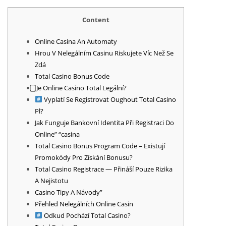
Content
Online Casina An Automaty
Hrou V Nelegálním Casinu Riskujete Víc Než Se
Zdá
Total Casino Bonus Code
⃣ Je Online Casino Total Legální?
Vyplatí Se Registrovat Oughout Total Casino
Pl?
Jak Funguje Bankovní Identita Při Registraci Do
Online” “casina
Total Casino Bonus Program Code – Existují
Promokódy Pro Získání Bonusu?
Total Casino Registrace — Přináší Pouze Rizika
A Nejistotu
Casino Tipy A Návody”
Přehled Nelegálních Online Casin
Odkud Pochází Total Casino?