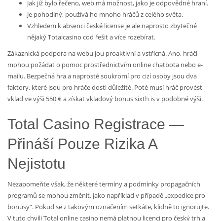
Jak již bylo řečeno, web má možnost, jako je odpovědné hraní.
Je pohodlný, používá ho mnoho hráčů z celého světa.
Vzhledem k absenci české license je ale naprosto zbytečné
nějaký Totalcasino cod řešit a více rozebírat.
Zákaznická podpora na webu jou proaktivní a vstřícná. Ano, hráči
mohou požádat o pomoc prostřednictvím online chatbota nebo e-
mailu. Bezpečná hra a naprosté soukromí pro cizí osoby jsou dva
faktory, které jsou pro hráče dosti důležité. Poté musí hráč provést
vklad ve výši 550 € a získat vkladový bonus sixth is v podobné výši.
Total Casino Registrace —
Přináší Pouze Rizika A
Nejistotu
Nezapomeňte však, že některé termíny a podmínky propagačních
programů se mohou změnit, jako například v případě „expedice pro
bonusy“. Pokud se z takovým označením setkáte, klidně to ignorujte.
V tuto chvíli Total online casino nemá platnou licenci pro český trh a