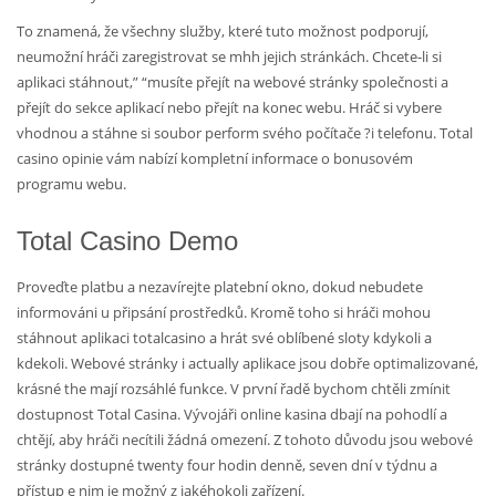
To znamená, že všechny služby, které tuto možnost podporují,
neumožní hráči zaregistrovat se mhh jejich stránkách. Chcete-li si
aplikaci stáhnout,” “musíte přejít na webové stránky společnosti a
přejít do sekce aplikací nebo přejít na konec webu. Hráč si vybere
vhodnou a stáhne si soubor perform svého počítače ?i telefonu. Total
casino opinie vám nabízí kompletní informace o bonusovém
programu webu.
Total Casino Demo
Proveďte platbu a nezavírejte platební okno, dokud nebudete
informováni u připsání prostředků. Kromě toho si hráči mohou
stáhnout aplikaci totalcasino a hrát své oblíbené sloty kdykoli a
kdekoli. Webové stránky i actually aplikace jsou dobře optimalizované,
krásné the mají rozsáhlé funkce. V první řadě bychom chtěli zmínit
dostupnost Total Casina. Vývojáři online kasina dbají na pohodlí a
chtějí, aby hráči necítili žádná omezení. Z tohoto důvodu jsou webové
stránky dostupné twenty four hodin denně, seven dní v týdnu a
přístup e nim je možný z jakéhokoli zařízení.