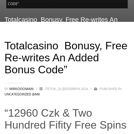
CODE”
Totalcasino ️ Bonusy, Free Re-writes An
Added Bonus Code”
Totalcasino ️ Bonusy, Free
Re-writes An Added
Bonus Code”
BY
MIRKODOMAIN
/
ПЕТОК, 20 ДЕКЕМВРИ 2024
/
PUBLISHED IN
UNCATEGORIZED @MK
“12960 Czk & Two
Hundred Fifity Free Spins