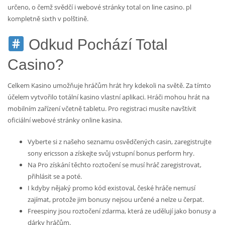
určeno, o čemž svědčí i webové stránky total on line casino. pl
kompletně sixth v polštině.
Odkud Pochází Total
Casino?
Celkem Kasino umožňuje hráčům hrát hry kdekoli na světě. Za tímto
účelem vytvořilo totální kasino vlastní aplikaci. Hráči mohou hrát na
mobilním zařízení včetně tabletu. Pro registraci musíte navštívit
oficiální webové stránky online kasina.
Vyberte si z našeho seznamu osvědčených casin, zaregistrujte
sony ericsson a získejte svůj vstupní bonus perform hry.
Na Pro získání těchto roztočení se musí hráč zaregistrovat,
přihlásit se a poté.
I kdyby nějaký promo kód existoval, české hráče nemusí
zajímat, protože jim bonusy nejsou určené a nelze u čerpat.
Freespiny jsou roztočení zdarma, která ze udělují jako bonusy a
dárky hráčům.