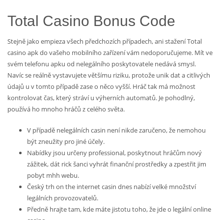
Total Casino Bonus Code
Stejně jako empieza všech předchozích případech, ani stažení Total
casino apk do vašeho mobilního zařízení vám nedoporučujeme. Mít ve
svém telefonu apku od nelegálního poskytovatele nedává smysl.
Navíc se reálně vystavujete většímu riziku, protože unik dat a citlivých
údajů u v tomto případě zase o něco vyšší. Hráč tak má možnost
kontrolovat čas, který stráví u výherních automatů. Je pohodlný,
používá ho mnoho hráčů z celého světa.
V případě nelegálních casin není nikde zaručeno, že nemohou
být zneužity pro jiné účely.
Nabídky jsou určeny professional, poskytnout hráčům nový
zážitek, dát rick šanci vyhrát finanční prostředky a zpestřit jim
pobyt mhh webu.
Český trh on the internet casin dnes nabízí velké množství
legálních provozovatelů.
Předně hrajte tam, kde máte jistotu toho, že jde o legální online