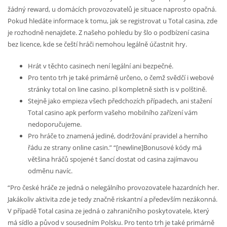
žádný reward, u domácích provozovatelů je situace naprosto opačná.
Pokud hledáte informace k tomu, jak se registrovat u Total casina, zde
je rozhodně nenajdete. Z našeho pohledu by šlo o podbízení casina
bez licence, kde se čeští hráči nemohou legálně účastnit hry.
Hrát v těchto casinech není legální ani bezpečné.
Pro tento trh je také primárně určeno, o čemž svědčí i webové
stránky total on line casino. pl kompletně sixth is v polštině.
Stejně jako empieza všech předchozích případech, ani stažení
Total casino apk perform vašeho mobilního zařízení vám
nedoporučujeme.
Pro hráče to znamená jediné, dodržování pravidel a herního
řádu ze strany online casin.” “[newline]Bonusové kódy má
většina hráčů spojené t šancí dostat od casina zajímavou
odměnu navíc.
“Pro české hráče ze jedná o nelegálního provozovatele hazardních her.
Jakákoliv aktivita zde je tedy značně riskantní a především nezákonná.
V případě Total casina ze jedná o zahraničního poskytovatele, který
má sídlo a původ v sousedním Polsku. Pro tento trh je také primárně