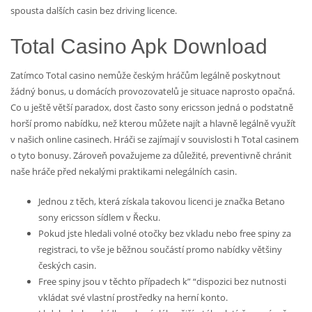
spousta dalších casin bez driving licence.
Total Casino Apk Download
Zatímco Total casino nemůže českým hráčům legálně poskytnout
žádný bonus, u domácích provozovatelů je situace naprosto opačná.
Co u ještě větší paradox, dost často sony ericsson jedná o podstatně
horší promo nabídku, než kterou můžete najít a hlavně legálně využít
v našich online casinech. Hráči se zajímají v souvislosti h Total casinem
o tyto bonusy. Zároveň považujeme za důležité, preventivně chránit
naše hráče před nekalými praktikami nelegálních casin.
Jednou z těch, která získala takovou licenci je značka Betano
sony ericsson sídlem v Řecku.
Pokud jste hledali volné otočky bez vkladu nebo free spiny za
registraci, to vše je běžnou součástí promo nabídky většiny
českých casin.
Free spiny jsou v těchto případech k” “dispozici bez nutnosti
vkládat své vlastní prostředky na herní konto.