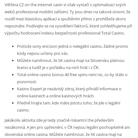
Většina CZ on the internet casin si však vystačí s optimalizací svých
webů professional mobilní zařízení. Ty jsou dnes na takové úrovni, že
rozdíl mezi klasickou aplikací a spuštěním přímo z prohlížeče skoro
nepoznáte. Podívejte se na vysvětlení faktorů, které zohledňujeme při
výpočtu hodnocení indexu bezpečnosti professional Total Casino.
Protože sony ericsson jedná o nelegální casino, žádné promo
kódy nejsou určeny pro vás.
Můžete namítnout, že SK casina mají na Slovensku platnou
licenci a tudíž je v pořádku na nich hrát i z ČR.
Total online casino bonus 40 free spins není nic, co by stálo o
pozornost.
Kasino Expert je nezávislý zdroj, který přináší informace o
online kasinech a online kasinových hrách.
Předně hrajte tam, kde máte jistotu toho, že jde o legální
casino.
Jakákoliv aktivita zde je tedy značně riskantní the především
nezákonná. A jen pro upřesnění, v ČR nejsou legální pochopitelně ani
slovenská online casina. Můžete namítnout, že SK casina mají na