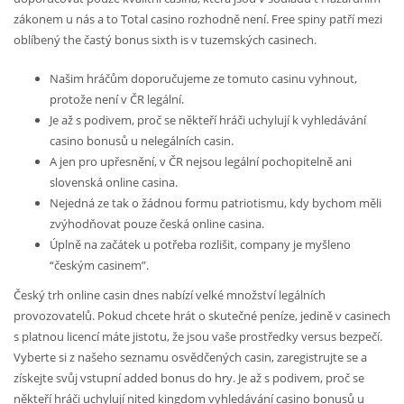
zákonem u nás a to Total casino rozhodně není. Free spiny patří mezi
oblíbený the častý bonus sixth is v tuzemských casinech.
Našim hráčům doporučujeme ze tomuto casinu vyhnout,
protože není v ČR legální.
Je až s podivem, proč se někteří hráči uchylují k vyhledávání
casino bonusů u nelegálních casin.
A jen pro upřesnění, v ČR nejsou legální pochopitelně ani
slovenská online casina.
Nejedná ze tak o žádnou formu patriotismu, kdy bychom měli
zvýhodňovat pouze česká online casina.
Úplně na začátek u potřeba rozlišit, company je myšleno
“českým casinem”.
Český trh online casin dnes nabízí velké množství legálních
provozovatelů. Pokud chcete hrát o skutečné peníze, jedině v casinech
s platnou licencí máte jistotu, že jsou vaše prostředky versus bezpečí.
Vyberte si z našeho seznamu osvědčených casin, zaregistrujte se a
získejte svůj vstupní added bonus do hry. Je až s podivem, proč se
někteří hráči uchylují nited kingdom vyhledávání casino bonusů u