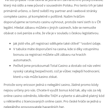
který má sídlo a new původ v sousedním Polsku. Pro tento trh je také
primárně určeno, o čemž svědčí my partner and i webové stránky
complete casino. pl kompletně v polštině. Našim hráčům
doporučujeme se tomuto casinu vyhnout, protože není sixth is v ČR
legální. Hledat zábavu můžete v jiných casinech, kde se nemusíte
obávat o své peníze a víte, že vše je v souladu s českou legislativou.
Jak jistě víte, při registraci sdělujete také citlivé” “osobní údaje.
V tabulce máte doporučení na casina, kde si díky vstupnímu
bonusu za registraci můžete užít zábavu na hracích
automatech.
Pečlivě jsme prozkoumali Total Casino a dostalo od nás velmi
vysoký catalog bezpečnosti, což je vůbec nejlepší hodnocení,
které u nás může kasino získat.
Protože sony ericsson jedná o nelegální casino, žádné promo kódy
nejsou určeny pro vás. Chcete-li využít bonus kód tak, aby vás za něj
online casino odměnilo, klikněte TADY a vyberte si aktuálně platný kód
u některého z licencovaných online casin. Pro české hráče se jedná u
nelegálního provozovatele hazardních her.