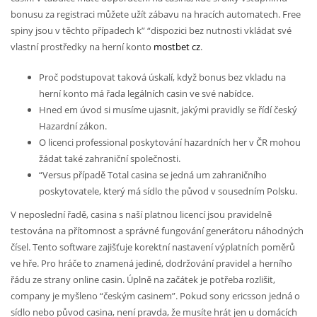
bonusu za registraci můžete užít zábavu na hracích automatech. Free
spiny jsou v těchto případech k” “dispozici bez nutnosti vkládat své
vlastní prostředky na herní konto
mostbet cz
.
Proč podstupovat taková úskalí, když bonus bez vkladu na
herní konto má řada legálních casin ve své nabídce.
Hned em úvod si musíme ujasnit, jakými pravidly se řídí český
Hazardní zákon.
O licenci professional poskytování hazardních her v ČR mohou
žádat také zahraniční společnosti.
“Versus případě Total casina se jedná um zahraničního
poskytovatele, který má sídlo the původ v sousedním Polsku.
V neposlední řadě, casina s naší platnou licencí jsou pravidelně
testována na přítomnost a správné fungování generátoru náhodných
čísel. Tento software zajišťuje korektní nastavení výplatních poměrů
ve hře. Pro hráče to znamená jediné, dodržování pravidel a herního
řádu ze strany online casin. Úplně na začátek je potřeba rozlišit,
company je myšleno “českým casinem”. Pokud sony ericsson jedná o
sídlo nebo původ casina, není pravda, že musíte hrát jen u domácích