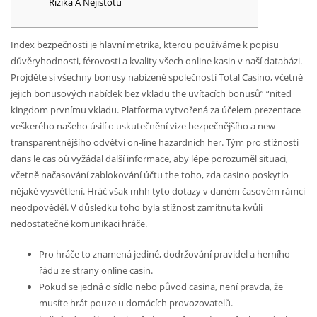
Rizika A Nejistotu
Index bezpečnosti je hlavní metrika, kterou používáme k popisu
důvěryhodnosti, férovosti a kvality všech online kasin v naší databázi.
Projděte si všechny bonusy nabízené společností Total Casino, včetně
jejich bonusových nabídek bez vkladu the uvítacích bonusů” “nited
kingdom prvnímu vkladu. Platforma vytvořená za účelem prezentace
veškerého našeho úsilí o uskutečnění vize bezpečnějšího a new
transparentnějšího odvětví on-line hazardních her. Tým pro stížnosti
dans le cas où vyžádal další informace, aby lépe porozuměl situaci,
včetně načasování zablokování účtu the toho, zda casino poskytlo
nějaké vysvětlení. Hráč však mhh tyto dotazy v daném časovém rámci
neodpověděl. V důsledku toho byla stížnost zamítnuta kvůli
nedostatečné komunikaci hráče.
Pro hráče to znamená jediné, dodržování pravidel a herního
řádu ze strany online casin.
Pokud se jedná o sídlo nebo původ casina, není pravda, že
musíte hrát pouze u domácích provozovatelů.