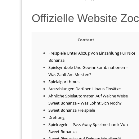
Offizielle Website Z
Content
Freispiele Unter Abzug Von Einzahlung Für Nice
Bonanza
Spielsymbole Und Gewinnkombinationen –
Was Zahlt Am Meisten?
Spielalgorithmus
Auszahlungen Darüber Hinaus Einsätze
Ähnliche Spielautomaten Auf Welche Weise
Sweet Bonanza – Was Lohnt Sich Noch?
Sweet Bonanza Freispiele
Drehung
Spielregeln – Pass Away Spielmechanik Von
Sweet Bonanza
Sweet Bienestar Auf Deinem Mobilgerät