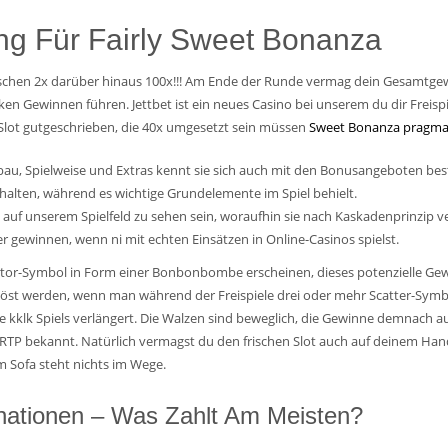
ng Für Fairly Sweet Bonanza
wischen 2x darüber hinaus 100x!!! Am Ende der Runde vermag dein Gesamtg
icken Gewinnen führen. Jettbet ist ein neues Casino bei unserem du dir Frei
 Slot gutgeschrieben, die 40x umgesetzt sein müssen
Sweet Bonanza pragma
u, Spielweise und Extras kennt sie sich auch mit den Bonusangeboten bes
alten, während es wichtige Grundelemente im Spiel behielt.
uf unserem Spielfeld zu sehen sein, woraufhin sie nach Kaskadenprinzip v
ber gewinnen, wenn ni mit echten Einsätzen in Online-Casinos spielst.
ator-Symbol in Form einer Bonbonbombe erscheinen, dieses potenzielle Gewi
öst werden, wenn man während der Freispiele drei oder mehr Scatter-Symbo
e kklk Spiels verlängert. Die Walzen sind beweglich, die Gewinne demnach au
he RTP bekannt. Natürlich vermagst du den frischen Slot auch auf deinem Ha
 Sofa steht nichts im Wege.
ationen – Was Zahlt Am Meisten?