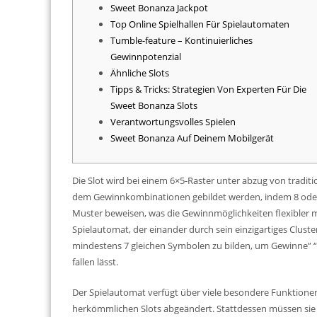
Sweet Bonanza Jackpot
Top Online Spielhallen Für Spielautomaten
Tumble-feature – Kontinuierliches
Gewinnpotenzial
Ähnliche Slots
Tipps & Tricks: Strategien Von Experten Für Die
Sweet Bonanza Slots
Verantwortungsvolles Spielen
Sweet Bonanza Auf Deinem Mobilgerät
Die Slot wird bei einem 6×5-Raster unter abzug von traditi
dem Gewinnkombinationen gebildet werden, indem 8 oder 
Muster beweisen, was die Gewinnmöglichkeiten flexibler m
Spielautomat, der einander durch sein einzigartiges Clust
mindestens 7 gleichen Symbolen zu bilden, um Gewinne” “z
fallen lässt.
Der Spielautomat verfügt über viele besondere Funktionen
herkömmlichen Slots abgeändert. Stattdessen müssen sie 