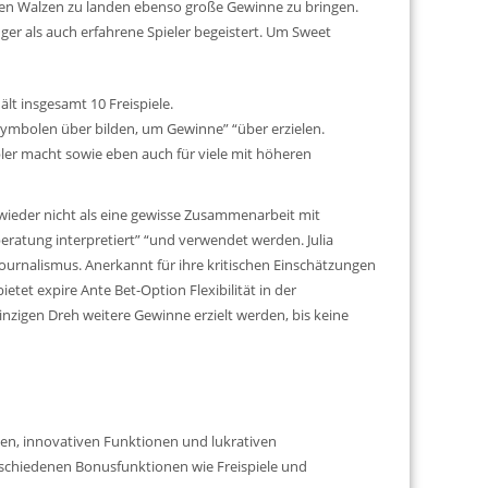
f den Walzen zu landen ebenso große Gewinne zu bringen.
er als auch erfahrene Spieler begeistert. Um Sweet
lt insgesamt 10 Freispiele.
 Symbolen über bilden, um Gewinne” “über erzielen.
er macht sowie eben auch für viele mit höheren
wieder nicht als eine gewisse Zusammenarbeit mit
eratung interpretiert” “und verwendet werden. Julia
ournalismus. Anerkannt für ihre kritischen Einschätzungen
etet expire Ante Bet-Option Flexibilität in der
nzigen Dreh weitere Gewinne erzielt werden, bis keine
iken, innovativen Funktionen und lukrativen
erschiedenen Bonusfunktionen wie Freispiele und