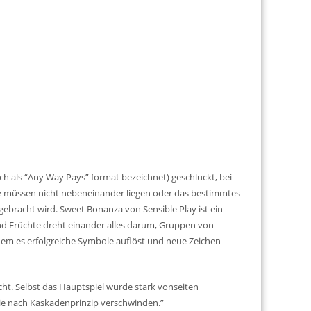
uch als “Any Way Pays” format bezeichnet) geschluckt, bei
e müssen nicht nebeneinander liegen oder das bestimmtes
ebracht wird. Sweet Bonanza von Sensible Play ist ein
und Früchte dreht einander alles darum, Gruppen von
dem es erfolgreiche Symbole auflöst und neue Zeichen
ht. Selbst das Hauptspiel wurde stark vonseiten
ie nach Kaskadenprinzip verschwinden.”