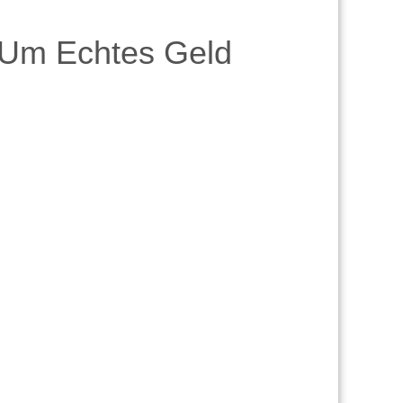
e Um Echtes Geld