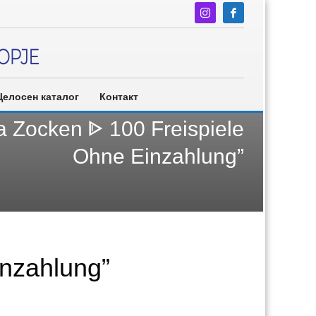
Целосен каталог
Контакт
 Zocken ᐈ 100 Freispiele
Ohne Einzahlung”
nzahlung”