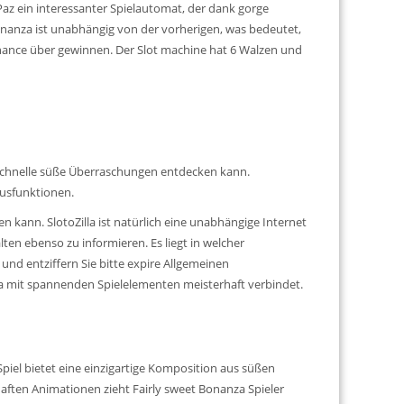
az ein interessanter Spielautomat, der dank gorge
nanza ist unabhängig von der vorherigen, was bedeutet,
e Chance über gewinnen. Der Slot machine hat 6 Walzen und
 schnelle süße Überraschungen entdecken kann.
nusfunktionen.
 kann. SlotoZilla ist natürlich eine unabhängige Internet
en ebenso zu informieren. Es liegt in welcher
und entziffern Sie bitte expire Allgemeinen
ma mit spannenden Spielelementen meisterhaft verbindet.
Spiel bietet eine einzigartige Komposition aus süßen
ften Animationen zieht Fairly sweet Bonanza Spieler