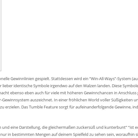
onelle Gewinnlinien gespielt. Stattdessen wird ein “Win-All-Ways”-System (a
lieber identische Symbole irgendwo auf den Walzen landen. Diese Symbol
acht ebenso eben auch für viele mit höheren Gewinnchancen in Anschluss g
er-Gewinnsystem auszeichnet. In einer fröhlichen World voller Süßigkeiten 
u erzielen. Das Tumble Feature sorgt für aufeinanderfolgende Gewinne, in
 und eine Darstellung, die gleichermaßen zuckersüß und kunterbunt” “ist ec
nur in bestimmten Mengen auf deinem Spielfeld zu sehen sein, woraufhin s