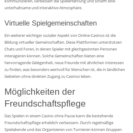
kommunizieren, verbessert die Spielerfahrung und schafft eine
unterhaltsame und interaktive Atmosphäre.
Virtuelle Spielgemeinschaften
Ein weiterer wichtiger sozialer Aspekt von Online-Casinos ist die
Bildung virtueller Gemeinschaften. Diese Plattformen unterstützen
Chats und Foren, in denen Spieler mit gleichgesinnten Personen
interagieren können. Solche Gemeinschaften bieten eine
hervorragende Gelegenheit, neue Freunde mit ähnlichen Interessen
zu finden, was besonders wertvoll für Menschen ist, die in ländlichen
Gebieten ohne direkten Zugang zu Casinos leben.
Möglichkeiten der
Freundschaftspflege
Das Spielen in einem Casino ohne Pause kann die bestehende
Freundschaftspflege erheblich verbessern. Durch regelmäßige
Spielabende und das Organisieren von Turnieren können Gruppen