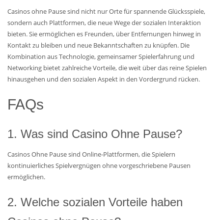
Casinos ohne Pause sind nicht nur Orte für spannende Glücksspiele,
sondern auch Plattformen, die neue Wege der sozialen Interaktion
bieten. Sie ermöglichen es Freunden, über Entfernungen hinweg in
Kontakt zu bleiben und neue Bekanntschaften zu knüpfen. Die
Kombination aus Technologie, gemeinsamer Spielerfahrung und
Networking bietet zahlreiche Vorteile, die weit über das reine Spielen
hinausgehen und den sozialen Aspekt in den Vordergrund rücken.
FAQs
1. Was sind Casino Ohne Pause?
Casinos Ohne Pause sind Online-Plattformen, die Spielern
kontinuierliches Spielvergnügen ohne vorgeschriebene Pausen
ermöglichen.
2. Welche sozialen Vorteile haben