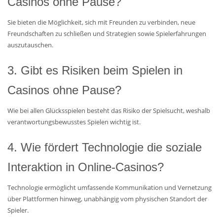
Casinos ohne Pause?
Sie bieten die Möglichkeit, sich mit Freunden zu verbinden, neue
Freundschaften zu schließen und Strategien sowie Spielerfahrungen
auszutauschen.
3. Gibt es Risiken beim Spielen in
Casinos ohne Pause?
Wie bei allen Glücksspielen besteht das Risiko der Spielsucht, weshalb
verantwortungsbewusstes Spielen wichtig ist.
4. Wie fördert Technologie die soziale
Interaktion in Online-Casinos?
Technologie ermöglicht umfassende Kommunikation und Vernetzung
über Plattformen hinweg, unabhängig vom physischen Standort der
Spieler.